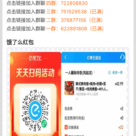
点击链接加入群聊
四群：722808830
点击链接加入群聊
三群：751529538（已满）
点击链接加入群聊
二群：376877156（已满）
点击链接加入群聊
一群：622891808（已满）
饿了么红包