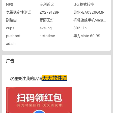
NFS
专利诉讼
U盘格式转换
宽带稳定性测试
ZX279128R
贝尔-EA0326GMP
副路由
荒野无灯
折叠旗舰手机Magic V2
cups
eve-ng
802.11n
pushbot
strtotime
华为Mate 60 RS
ad.sh
广告
天天软件圆
欢迎关注我的店铺