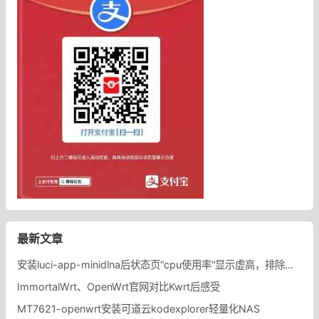
最新文章
安装luci-app-minidlna后状态页“cpu使用率“显示虚高，排除过程记录。
ImmortalWrt、OpenWrt官网对比Kwrt后感受
MT7621-openwrt安装可道云kodexplorer轻量化NAS