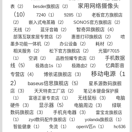
家用网络摄像头
表（2）
besder旗舰店（2）
（10）
老板官方旗舰店
7240（1）
9285（1）
（2）
嵌入式电蒸箱（2）
SONOS官方旗舰店（2）
智奇异旗舰店（4）
无线（2）
蓝牙音箱（2）
部落互联家居专营店（2）
惠普打印旗舰店（2）
喷
墨多功能一体机（2）
办公设备（2）
耗材（2）
相关服务（2）
松下官方旗舰店（2）
光猫F7015
手机数据
空调（2）
品胜恒耀专卖店（2）
（1）
线（5）
忆典影音
极路由2（2）
极路由1s（1）
移动电源（1
专营店（4）
博依诺旗舰店（3）
2）
baseus倍思旗舰店（5）
星系源数码旗舰
店（3）
天天特卖工厂店（2）
笔记本键盘保护膜
无线鼠标（3）
电脑
（1）
富德正豪专卖店（1）
显示器（5）
硬件（3）
电脑周边（3）
绿联
数码旗舰店（3）
手机充电器（3）
雷宝龙旗舰店
（1）
zyd数码配件旗舰店（1）
yolanda旗舰店（1）
hc636
智能健康（1）
免流（1）
openV匹n（1）