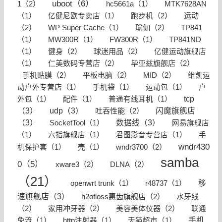
uboot（6）
1（2）
hc5661a（1）
MTK7628AN
跑步机（2）
运动
（1）
亿健尼欧专卖店（1）
（2）
瑜伽（2）
WP Super Cache（1）
TP841
（1）
MW300R（1）
FW300R（1）
TP841ND
健身（2）
球迷用品（2）
（1）
亿健运动旗舰店
仁美数码专营店（2）
毕亚兹旗舰店（2）
（1）
手机贴膜（2）
平板电脑（2）
MID（2）
维凯运
动户外专营店（1）
手机袋（1）
运动包（1）
户
tcp
外包（1）
配件（1）
普通有线耳机（1）
（3）
udp（3）
吐吞性能（2）
闪魔旗舰店
（3）
数据线（3）
SocketTool（1）
网易旗舰店
（1）
六指旗舰店（1）
君图影音专营店（1）
手
wndr430
wndr3700（2）
机保护套（1）
壳（1）
samba
0（5）
xware3（2）
DLNA（2）
（21）
移
openwrt trunk（1）
r48737（1）
速旗舰店（3）
h2ofloss惠齿旗舰店（2）
水牙线
（2）
家用冲牙器（2）
美容美体仪器（2）
联通
手机
免流（1）
http注射器（1）
天猫超市（1）