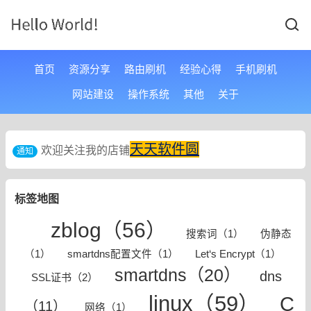
首页
资源分享
路由刷机
经验心得
手机刷机
网站建设
操作系统
其他
关于
天天软件圆
欢迎关注我的店铺
通知
标签地图
zblog（56）
搜索词（1）
伪静态
（1）
smartdns配置文件（1）
Let‘s Encrypt（1）
smartdns（20）
dns
SSL证书（2）
linux（59）
C
（11）
网络（1）