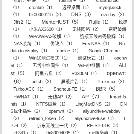
您的时钟快了（1）
rush固件（1）
安卓android
（1）
crontab（1）
远程桌面（1）
mysql.sock
0x0000011b（2）
DNS（3）
overlay（2）
（1）
MentoHUST（5）
Jffs2（1）
Ruijie（1）
锐捷
无线网络（2）
（1）
小米AX3600（1）
密码破解
（1）
WPA/WPA2破解（1）
奶瓶无线密码破解（1）
NAS系统（1）
优缺点（1）
FreeNAS（1）
No
data to display（1）
cookie（1）
Google Chrome
（1）
Win10测试模式（1）
测试模式（1）
openw
ALi
et（1）
无线中继固件（1）
WiFi中继器（1）
openwrt
st（5）
阿里云盘（2）
R3300M（1）
（8）
ad.sh（2）
Proxmox（2）
屏蔽广告（1）
BBR（5）
Turbo ACC（1）
Shortcut-FE（1）
AP（7）
无线AP（2）
HWNAT（1）
kmod-fs-
LingMaxDNS（2）
DN
ntfs（1）
NTFS磁盘（1）
S优化插件（2）
​openwrt（2）
aliyundrive-webdav
（2）
refresh_token（2）
I
aliyundrive-fuse（1）
Pv4（2）
京东无线宝一代（2）
RE-SP-01B（2）
ch341a（1）
0x80004005（1）
rpc服务器（1）