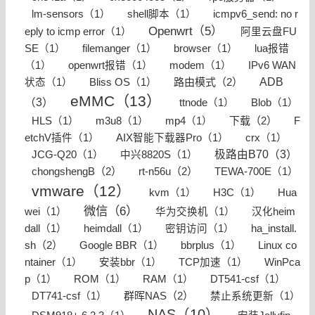
lm-sensors（1）
shell脚本（1）
icmpv6_send: no r
Openwrt（5）
eply to icmp error（1）
阿里云盘FU
SE（1）
filemanger（1）
browser（1）
lua报错
（1）
openwrt报错（1）
modem（1）
IPv6 WAN
路由模式（2）
ADB
状态（1）
Bliss OS（1）
eMMC（13）
（3）
ttnode（1）
Blob（1）
下载（2）
HLS（1）
m3u8（1）
mp4（1）
F
etchV插件（1）
AIX智能下载器Pro（1）
crx（1）
极路由B70（3）
JCG-Q20（1）
中兴8820S（1）
chongshengB（2）
rt-n56u（2）
TEWA-700E（1）
vmware（12）
kvm（1）
H3C（1）
Hua
微信（6）
wei（1）
华为交换机（1）
汉化heim
ha_install.
dall（1）
heimdall（1）
密钥访问（1）
sh（2）
Google BBR（1）
bbrplus（1）
Linux co
ntainer（1）
安装bbr（1）
TCP加速（1）
WinPca
p（1）
ROM（1）
RAM（1）
DT541-csf（1）
群晖NAS（2）
DT741-csf（1）
禁止系统更新（1）
NAS（10）