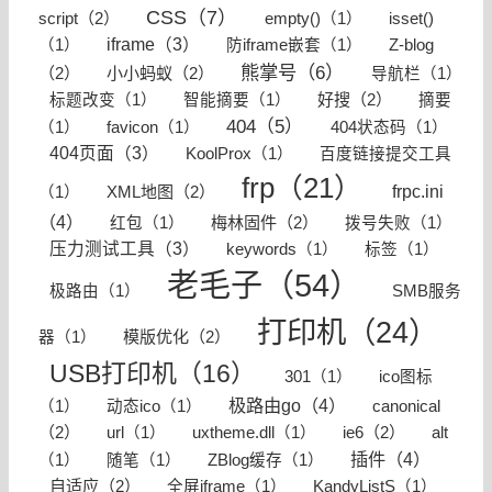
CSS（7）
script（2）
empty()（1）
isset()
iframe（3）
Z-blog
（1）
防iframe嵌套（1）
熊掌号（6）
（2）
小小蚂蚁（2）
导航栏（1）
好搜（2）
标题改变（1）
智能摘要（1）
摘要
404（5）
（1）
favicon（1）
404状态码（1）
404页面（3）
KoolProx（1）
百度链接提交工具
frp（21）
frpc.ini
XML地图（2）
（1）
（4）
梅林固件（2）
红包（1）
拨号失败（1）
压力测试工具（3）
keywords（1）
标签（1）
老毛子（54）
极路由（1）
SMB服务
打印机（24）
模版优化（2）
器（1）
USB打印机（16）
301（1）
ico图标
极路由go（4）
canonical
（1）
动态ico（1）
（2）
ie6（2）
url（1）
uxtheme.dll（1）
alt
插件（4）
（1）
随笔（1）
ZBlog缓存（1）
自适应（2）
全屏iframe（1）
KandyListS（1）