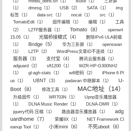
（1）
meibu_ddns.sh（1）
lsusb（1）
三折屏
USB（2）
（1）
dmesg（1）
SATA（1）
img
标签（1）
data-src（1）
nocat（1）
src（1）
工具
TomatoEdit（1）
固件编辑（1）
编辑（1）
Tomato（8）
（2）
L2TP服务器（1）
openwrt
光猫桥接模式（4）
15.05（1）
删除IPv6 ULA前缀
Bridge（5）
（1）
华为三折屏（1）
openswan
L2TP（2）
（1）
WordPress文章ID不连续（1）
支付宝（4）
服务器（3）
腾讯云服务器（1）
adguard（2）
sft1200（1）
WZR-HP-G300NH2
wifi密码（2）
（1）
gl-agh-stats（1）
iPhone 6 Pl
U-
UBNT（3）
us（1）
padavan 中继脚本（1）
MAC地址（14）
Boot（8）
修改工具（1）
升级固件（1）
WR703N（1）
Upnp音乐播放器
（1）
DLNA Music Render（1）
DLNA-DMR（1）
adg
jquery代码 压缩（1）
路由器音乐播放器（1）
uardhome（7）
荣耀8X（1）
NET Framework Cl
小米mini（6）
不死uboot（6）
eanup Tool（1）