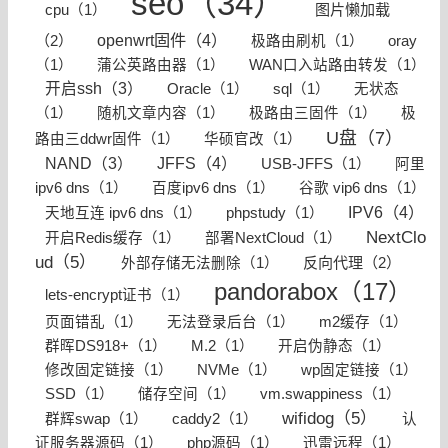
seo（34）
图片懒加载
cpu（1）
openwrt固件（4）
（2）
极路由刷机（1）
oray
（1）
蒲公英路由器（1）
WAN口入站路由转发（1）
开启ssh（3）
Oracle（1）
sql（1）
无状态
（1）
随机文章内容（1）
极路由三固件（1）
极
U盘（7）
路由三ddwr固件（1）
华硕官改（1）
JFFS（4）
NAND（3）
USB-JFFS（1）
阿里
ipv6 dns（1）
百度ipv6 dns（1）
谷歌 vip6 dns（1）
IPV6（4）
天地互连 ipv6 dns（1）
phpstudy（1）
NextClo
开启Redis缓存（1）
部署NextCloud（1）
ud（5）
反向代理（2）
外部存储无法删除（1）
pandorabox（17）
lets-encrypt证书（1）
页面错乱（1）
无法登录后台（1）
m2缓存（1）
群晖DS918+（1）
M.2（1）
开启伪静态（1）
修改固定链接（1）
NVMe（1）
wp固定链接（1）
SSD（1）
储存空间（1）
vm.swappiness（1）
wifidog（5）
群辉swap（1）
caddy2（1）
认
证服务器源码（1）
php源码（1）
迅雷远程（1）