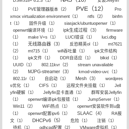
DSM918+ 6.2.3（1）
安装Jellyfin
PVE（12）
PVE管理器版本（2）
（1）
Pro
ntfs（2）
xmox virtualization environment（1）
binfm
t（1）
固件升级（1）
siasjack/ubuntuopenwr（1）
ipk生成过程（3）
openwrt编译环境（1）
firmware
（1）
make V=s（1）
LUCI错误（1）
luci.dbg
无线路由器（3）
mt7621
（1）
反恐精英ol（1）
（2）
mt715（1）
wifi吞吐量（1）
ipk文件结构
（1）
ipk文件（1）
DDR自适应（1）
blkid（1）
802.11kvr（2）
stream unavaliable
UUID（1）
（2）
MJPG-streamer（3）
kmod-video-uvc（1）
Mesh（3）
802.11r（1）
自启动（1）
wordpres
s优化（1）
CIFS（1）
远程文件夹挂载（1）
Jell
yfin硬解（1）
Jellyfin显卡直通（1）
群晖安装Jellyfin
（1）
openwrt编译ipk包报错（1）
JumpServer（1）
Win11（2）
WiFi热点（1）
openwrt安装软件到u盘
SLAAC（4）
（1）
openwrt配置ipv6（1）
RA报
DHCPv6（5）
文（1）
危险（1）
注销（1）
odhcpd配置（2）
待机（1）
VMware虚拟机（1）