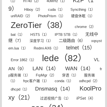
K2P（1
HT40（2）
（1）
40MHz（1）
9）
Hiboy（2）
cuda（1）
Syncthing（1）
unRAID（2）
PhotoPrism（1）
硬盘休眠（1）
ZeroTier（38）
chrome（2）
无线中
bat（1）
HSTS（1）
IPTB STB（1）
继（7）
二级路由（6）
深度学习（1）
xqsyst
telnet（15）
em.lua（1）
Redmi AX6（1）
lede（82）
VL
Error 1862（1）
LAN（14）
WAN（14）
AN（9）
fr
FrpMgr（2）
p服务端（1）
穿透（1）
服务端
odhcpd（2）
（1）
frpc客户端（1）
conda（1）
KoolPro
Dnsmasq（14）
dhcpd（1）
xy（21）
iPSet（4）
过滤视频广告（1）