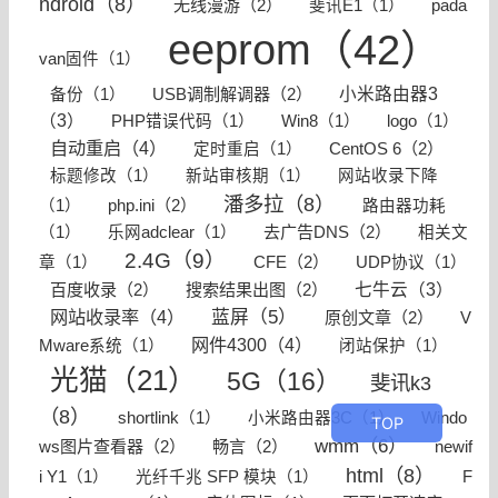
ndroid（8）
无线漫游（2）
斐讯E1（1）
pada
eeprom（42）
van固件（1）
USB调制解调器（2）
小米路由器3
备份（1）
（3）
PHP错误代码（1）
Win8（1）
logo（1）
自动重启（4）
CentOS 6（2）
定时重启（1）
标题修改（1）
新站审核期（1）
网站收录下降
潘多拉（8）
php.ini（2）
（1）
路由器功耗
去广告DNS（2）
（1）
乐网adclear（1）
相关文
2.4G（9）
CFE（2）
章（1）
UDP协议（1）
百度收录（2）
搜索结果出图（2）
七牛云（3）
网站收录率（4）
蓝屏（5）
原创文章（2）
V
网件4300（4）
Mware系统（1）
闭站保护（1）
光猫（21）
5G（16）
斐讯k3
（8）
Windo
shortlink（1）
小米路由器3C（1）
wmm（6）
ws图片查看器（2）
畅言（2）
newif
html（8）
i Y1（1）
光纤千兆 SFP 模块（1）
F