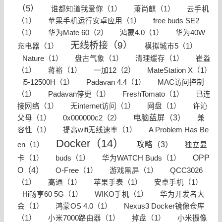
（5）
谁都知道我爱你（1）
萧尚麒（1）
云手机
（1）
苹果手机运行安卓应用（1）
free buds SE2
华为Mate 60（2）
（1）
鸿蒙4.0（1）
华为40W
无线桥接（9）
充电器（1）
模拟城市5（1）
Nature（1）
盘古气象（1）
清理缓存（1）
崔淼
一加12（2）
（1）
蒋裕（1）
MateStation X（1）
i5-12500H（1）
Padavan 4.4（1）
MAC访问控制
（1）
Padavan停更（1）
FreshTomato（1）
已连
接网络（1）
无internet访问（1）
网盘（1）
许沁
0x000000c2（2）
电脑蓝屏（3）
父母（1）
兼
容性（1）
提高wifi无线速率（1）
A Problem Has Be
Docker（14）
攻略（3）
en（1）
独立显
OPP
卡（1）
buds（1）
华为WATCH Buds（1）
O（4）
O-Free（1）
游戏黑屏（1）
QCC3026
（1）
高通（1）
苹果手表（1）
安卓手机（1）
Hi畅享60 5G（1）
WIKO手机（1）
华为开发者大
会（1）
鸿蒙OS 4.0（1）
Nexus3 Docker镜像仓库
（1）
小米7000路由器（1）
掉盘（1）
小米摄像