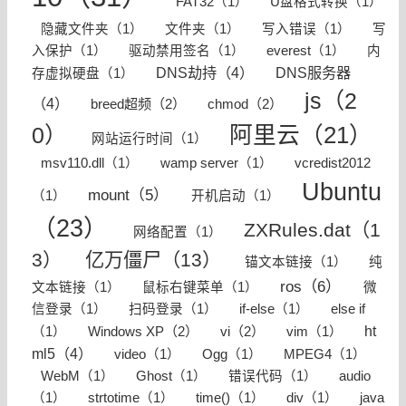
FAT32（1）
U盘格式转换（1）
隐藏文件夹（1）
文件夹（1）
写入错误（1）
写
入保护（1）
驱动禁用签名（1）
everest（1）
内
DNS劫持（4）
DNS服务器
存虚拟硬盘（1）
js（2
（4）
breed超频（2）
chmod（2）
0）
阿里云（21）
网站运行时间（1）
msv110.dll（1）
wamp server（1）
vcredist2012
Ubuntu
mount（5）
（1）
开机启动（1）
（23）
ZXRules.dat（1
网络配置（1）
3）
亿万僵尸（13）
锚文本链接（1）
纯
ros（6）
文本链接（1）
鼠标右键菜单（1）
微
信登录（1）
扫码登录（1）
if-else（1）
else if
ht
Windows XP（2）
vi（2）
（1）
vim（1）
ml5（4）
video（1）
Ogg（1）
MPEG4（1）
WebM（1）
Ghost（1）
错误代码（1）
audio
java
（1）
strtotime（1）
time()（1）
div（1）