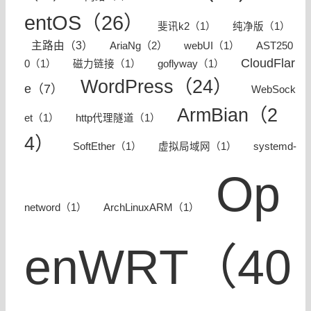
entOS（26）
​斐讯k2（1）
纯净版（1）
主路由（3）
AriaNg（2）
webUI（1）
AST250
CloudFlar
0（1）
磁力链接（1）
goflyway（1）
WordPress（24）
e（7）
WebSock
ArmBian（2
et（1）
http代理隧道（1）
4）
SoftEther（1）
虚拟局域网（1）
systemd-
Op
netword（1）
ArchLinuxARM（1）
enWRT（40