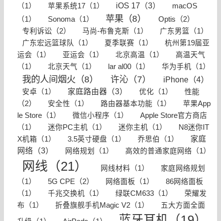
iOS 17（3）
（1）
苹果系统17（1）
macOS
苹果（8）
Optis（2）
（1）
Sonoma（1）
专利诉讼（2）
马尚-布鲁克斯（1）
广东男篮（1）
广东宏远篮球队（1）
夏季联赛（1）
杭州第19届亚
运会（1）
亚运会（1）
北京高温（1）
高温天气
（1）
北京天气（1）
lar al00（1）
华为手机（1）
我的人间烟火（8）
许沁（7）
iPhone（4）
家庭路由器（3）
性能
安卓（1）
优化（1）
（2）
安全性（1）
路由器基本功能（1）
苹果App
le Store（1）
微信小程序（1）
Apple Store官方商店
（1）
迷你PC主机（1）
迷你主机（1）
N8迷你IT
家庭
X机箱（1）
3.5英寸硬盘（1）
乔思伯（1）
网络（3）
网络规划（1）
高效的普通家庭网络（1）
网线（21）
网线材料（1）
家庭网络规划
5G CPE（2）
（1）
网络面板（1）
86网络面板
（1）
千兆交换机（1）
绿联CM633（1）
荣耀发
布（1）
折叠旗舰手机Magic V2（1）
五大方面全面
蓝牙耳机（19）