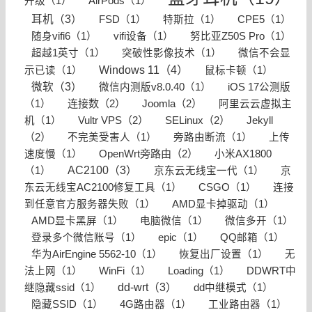
升级（1）
AirPods（1）
耳机（3）
FSD（1）
特斯拉（1）
CPE5（1）
随身vifi6（1）
vifi设备（1）
努比亚Z50S Pro（1）
超越1英寸（1）
突破性影像技术（1）
微信不会显
Windows 11（4）
示已读（1）
鼠标卡顿（1）
微软（3）
微信内测版v8.0.40（1）
iOS 17公测版
连接数（2）
Joomla（2）
（1）
阿里云云虚拟主
Vultr VPS（2）
SELinux（2）
Jekyll
机（1）
（2）
不完美受害人（1）
旁路由断流（1）
上传
OpenWrt旁路由（2）
速度慢（1）
小米AX1800
AC2100（3）
（1）
京东云无线宝一代（1）
京
东云无线宝AC2100修复工具（1）
CSGO（1）
连接
到任意官方服务器失败（1）
AMD显卡掉驱动（1）
AMD显卡黑屏（1）
电脑微信（1）
微信多开（1）
登录多个微信账号（1）
epic（1）
QQ邮箱（1）
华为AirEngine 5562-10（1）
恢复出厂设置（1）
无
法上网（1）
WinFi（1）
Loading（1）
DDWRT中
dd-wrt（3）
继隐藏ssid（1）
dd中继模式（1）
隐藏SSID（1）
4G路由器（1）
工业路由器（1）