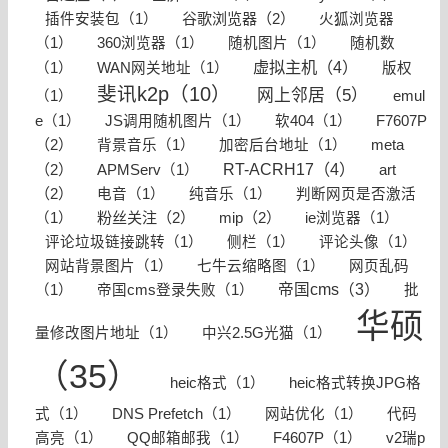
谷歌浏览器（2）
插件安装包（1）
火狐浏览器
（1）
360浏览器（1）
随机图片（1）
随机数
虚拟主机（4）
（1）
WAN网关地址（1）
版权
斐讯k2p（10）
网上邻居（5）
（1）
emul
F7607P
e（1）
JS调用随机图片（1）
软404（1）
（2）
meta
背景音乐（1）
加密后台地址（1）
RT-ACRH17（4）
（2）
art
APMServ（1）
（2）
电音（1）
纯音乐（1）
判断网页是否激活
粉丝关注（2）
mip（2）
（1）
ie浏览器（1）
评论垃圾链接跳转（1）
侧栏（1）
评论头像（1）
网站背景图片（1）
七牛云缩略图（1）
网页乱码
帝国cms（3）
（1）
帝国cms登录失败（1）
批
华硕
量修改图片地址（1）
中兴2.5G光猫（1）
（35）
heic格式（1）
heic格式转换JPG格
式（1）
DNS Prefetch（1）
网站优化（1）
代码
高亮（1）
QQ邮箱邮我（1）
F4607P（1）
v2瑞p