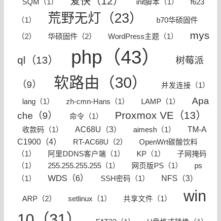
爱快（12）
SQM（1）
init脚本（1）
f623
荒野无灯（23）
b70华硕固件
（1）
mys
（2）
华硕固件（2）
WordPress主题（1）
php（43）
ql（13）
树莓派
软路由（30）
（9）
并发连接（1）
Apa
lang（1）
zh-cmn-Hans（1）
LAMP（1）
Proxmox VE（13）
che（9）
命令（1）
TM-A
AC68U（3）
收款码（1）
aimesh（1）
C1900（4）
RT-AC68U（2）
OpenWrt碳酸饮料
（1）
阿里DDNS客户端（1）
KP（1）
子网掩码
（1）
255.255.255.255（1）
网页版PS（1）
ps
WDS（6）
NFS（3）
（1）
SSH密码（1）
win
ARP（2）
setlinux（1）
共享文件（1）
10（31）