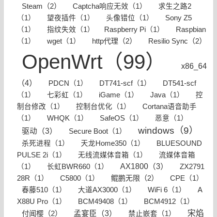
Steam（2）
Captcha响应无效（1）
求生之路2
（1）
望夜插件（1）
头像错位（1）
Sony Z5
（1）
指纹失效（1）
​Raspberry Pi（1）
Raspbian
http代理（2）
Resilio Sync（2）
（1）
wget（1）
OpenWrt（99）
x86_64
（4）
PDCN（1）
DT741-scf（1）
DT541-scf
（1）
七彩虹（1）
iGame（1）
Java（1）
控
制台修改（1）
控制台优化（1）
Cortana语音助手
（1）
WHQK（1）
SafeOS（1）
恶意（1）
windows（9）
驱动（3）
Secure Boot（1）
杀死进程（1）
天龙Home350（1）
BLUESOUND
PULSE 2i（1）
无线流媒体音箱（1）
流媒体音箱
AX1800（3）
（1）
长虹BWR660（1）
ZX2791
鲲鹏无限（2）
28R（1）
C5800（1）
CPE（1）
春藤510（1）
大道AX3000（1）
WiFi 6（1）
A
X88U Pro（1）
BCM49408（1）
BCM4912（1）
宋焰
付闻樱（2）
孟宴臣（3）
禁止嵌套（1）