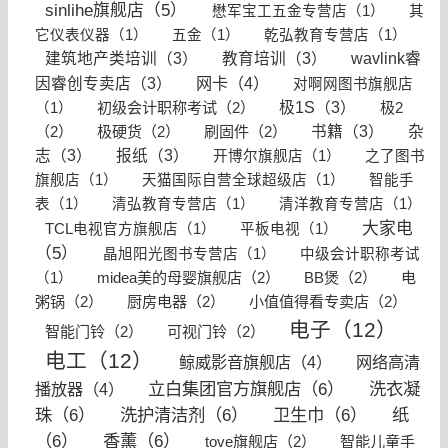
sinlihe旗舰店（5）
懋军宝工五金专营店（1）
其
它仪表仪器（1）
五金（1）
乾弘教育专营店（1）
建筑地产类培训（3）
教育培训（3）
wavlink睿
网卡（4）
因睿创专卖店（3）
对啊网图书旗舰店
初级会计职称考试（2）
极1S（3）
极2
（1）
（2）
极硬货（2）
刷固件（2）
书籍（3）
杂
志（3）
报纸（3）
开博尔旗舰店（1）
之了图书
旗舰店（1）
天猫国际自营全球超级店（1）
智能手
表（1）
清弘教育专营店（1）
清洋教育专营店（1）
大家电
TCL电视官方旗舰店（1）
平板电视（1）
（5）
晶旭阳光图书专营店（1）
中级会计职称考试
midea美的母婴旗舰店（2）
BB煲（2）
电
（1）
粥锅（2）
厨房电器（2）
小值值得看专卖店（2）
电子（12）
智能门铃（2）
可视门铃（2）
电工（12）
鲸威影音旗舰店（4）
网络高清
立白集团官方旗舰店（6）
洗衣凝
播放器（4）
珠（6）
洗护清洁剂（6）
卫生巾（6）
纸
（6）
香薰（6）
tove旗舰店（2）
智能儿童手