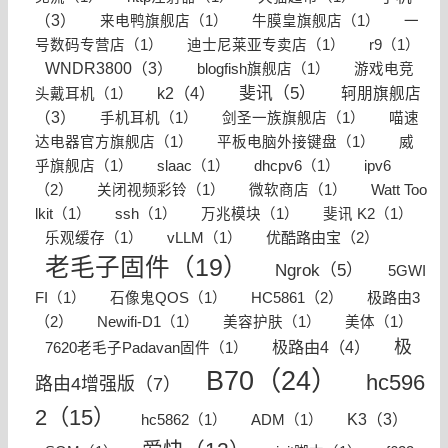
（3）
来电鸭旗舰店（1）
牛膜皇旗舰店（1）
一
号数码专营店（1）
迪士尼莱亚专卖店（1）
r9（1）
WNDR3800（3）
blogfish旗舰店（1）
游戏电竞
k2（4）
斐讯（5）
轲朋旗舰店
头戴耳机（1）
（3）
手机耳机（1）
剑圣一族旗舰店（1）
喵速
达电器官方旗舰店（1）
平板电脑外接键盘（1）
威
ipv6
乎旗舰店（1）
slaac（1）
dhcpv6（1）
（2）
关闭视频彩铃（1）
微软商店（1）
Watt Too
lkit（1）
ssh（1）
万兆模块（1）
斐讯 K2（1）
优酷路由宝（2）
乐观缓存（1）
vLLM（1）
老毛子固件（19）
Ngrok（5）
5GWI
HC5861（2）
极路由3
FI（1）
石像鬼QOS（1）
（2）
Newifi-D1（1）
美容护肤（1）
美体（1）
极
极路由4（4）
7620老毛子Padavan固件（1）
B70（24）
hc596
路由4增强版（7）
2（15）
K3（3）
hc5862（1）
ADM（1）