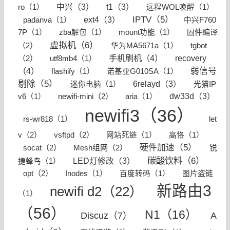
中兴（3）
t1（3）
ro（1）
远程WOL唤醒（1）
IPTV（5）
ext4（3）
padanva（1）
​中兴F760
固件编译
7P（1）
zba解包（1）
mount功能（1）
虚拟机（6）
（2）
tgbot
华为MA5671a（1）
手机刷机（4）
recovery
（2）
utf8mb4（1）
（4）
弱信号
flashify（1）
诺基亚G010SA（1）
剔除（5）
6relayd（3）
迷你电脑（1）
光猫IP
newifi-mini（2）
dw33d（3）
v6（1）
aria（1）
newifi3（36）
let
rs-wr818（1）
v（2）
vsftpd（2）
网站死链（1）
高恪（1）
硬件加速（5）
socat（2）
Mesh组网（2）
锐
碳酸饮料（6）
LED灯修改（3）
捷蜂鸟（1）
opt（2）
Inodes（1）
百度转码（1）
图片盗链
新路由3
newifi d2（22）
（1）
（56）
N1（16）
A
Discuz（7）