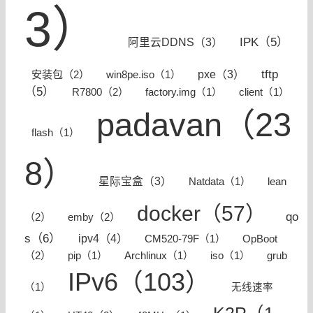
3）
IPK（5）
阿里云DDNS（3）
tftp
安装包（2）
pxe（3）
win8pe.iso（1）
（5）
R7800（2）
factory.img（1）
client（1）
padavan（23
flash（1）
8）
星际宝盒（3）
lean
Natdata（1）
docker（57）
qo
（2）
emby（2）
s（6）
ipv4（4）
OpBoot
CM520-79F（1）
（2）
pip（1）
Archlinux（1）
iso（1）
grub
IPv6（103）
（1）
无线速率