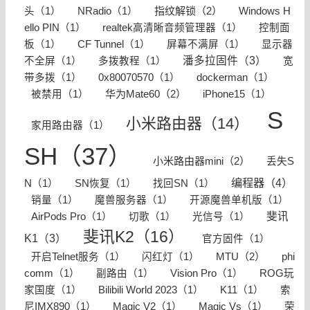
指纹解锁（2）
头（1）
NRadio（1）
Windows H
ello PIN（1）
realtek高清晰音频管理器（1）
控制面
板（1）
CF Tunnel（1）
屏幕不满屏（1）
显示器
潘多拉固件（3）
不全屏（1）
多拨教程（1）
宽
带多拨（1）
0x80070570（1）
dockerman（1）
华为Mate60（2）
被禁用（1）
iPhone15（1）
S
小米路由器（14）
家用路由器（1）
SH（37）
小米路由器mini（2）
丢失S
编程器（4）
N（1）
SN恢复（1）
找回SN（1）
销量（1）
魔兽服务器（1）
开源魔兽单机版（1）
斐讯
AirPods Pro（1）
切歌（1）
光信号（1）
斐讯K2（16）
K1（3）
官方固件（1）
MTU（2）
开启Telnet服务（1）
闪红灯（1）
phi
comm（1）
副路由（1）
Vision Pro（1）
ROG玩
家国度（1）
Bilibili World 2023（1）
K11（1）
索
尼IMX890（1）
Magic V2（1）
Magic Vs（1）
荣