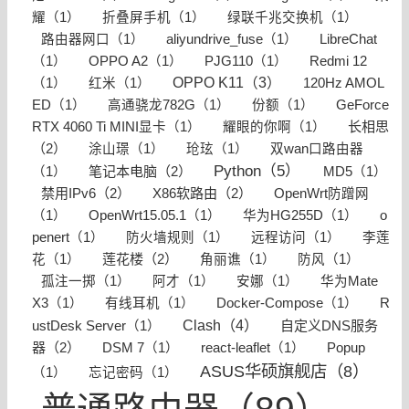
耀（1）
折叠屏手机（1）
绿联千兆交换机（1）
路由器网口（1）
aliyundrive_fuse（1）
LibreChat
（1）
OPPO A2（1）
PJG110（1）
Redmi 12
OPPO K11（3）
（1）
红米（1）
120Hz AMOL
ED（1）
高通骁龙782G（1）
份额（1）
GeForce
长相思
RTX 4060 Ti MINI显卡（1）
耀眼的你啊（1）
（2）
涂山璟（1）
玱玹（1）
双wan口路由器
Python（5）
笔记本电脑（2）
（1）
MD5（1）
禁用IPv6（2）
X86软路由（2）
OpenWrt防蹭网
（1）
OpenWrt15.05.1（1）
华为HG255D（1）
o
penert（1）
防火墙规则（1）
远程访问（1）
李莲
莲花楼（2）
花（1）
角丽谯（1）
防风（1）
孤注一掷（1）
阿才（1）
安娜（1）
华为Mate
X3（1）
有线耳机（1）
Docker-Compose（1）
R
Clash（4）
自定义DNS服务
ustDesk Server（1）
器（2）
DSM 7（1）
react-leaflet（1）
Popup
ASUS华硕旗舰店（8）
（1）
忘记密码（1）