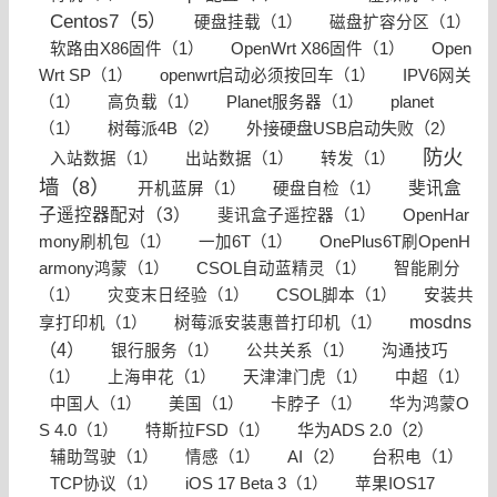
Centos7（5）
硬盘挂载（1）
磁盘扩容分区（1）
软路由X86固件（1）
OpenWrt X86固件（1）
Open
Wrt SP（1）
openwrt启动必须按回车（1）
IPV6网关
（1）
高负载（1）
Planet服务器（1）
planet
树莓派4B（2）
外接硬盘USB启动失败（2）
（1）
防火
入站数据（1）
出站数据（1）
转发（1）
墙（8）
斐讯盒
开机蓝屏（1）
硬盘自检（1）
子遥控器配对（3）
斐讯盒子遥控器（1）
OpenHar
mony刷机包（1）
一加6T（1）
OnePlus6T刷OpenH
armony鸿蒙（1）
CSOL自动蓝精灵（1）
智能刷分
（1）
灾变末日经验（1）
CSOL脚本（1）
安装共
mosdns
享打印机（1）
树莓派安装惠普打印机（1）
（4）
银行服务（1）
公共关系（1）
沟通技巧
（1）
上海申花（1）
天津津门虎（1）
中超（1）
中国人（1）
美国（1）
卡脖子（1）
华为鸿蒙O
华为ADS 2.0（2）
S 4.0（1）
特斯拉FSD（1）
AI（2）
辅助驾驶（1）
情感（1）
台积电（1）
TCP协议（1）
iOS 17 Beta 3（1）
苹果IOS17