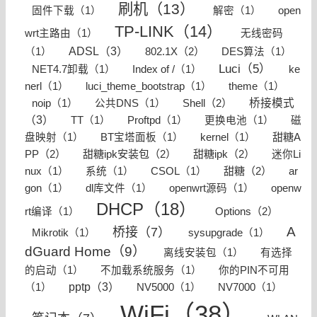
刷机（13）
固件下载（1）
解密（1）
open
TP-LINK（14）
wrt主路由（1）
无线密码
ADSL（3）
802.1X（2）
（1）
DES算法（1）
Luci（5）
NET4.7卸载（1）
Index of /（1）
ke
nerl（1）
luci_theme_bootstrap（1）
theme（1）
Shell（2）
桥接模式
noip（1）
公共DNS（1）
（3）
TT（1）
Proftpd（1）
更换电池（1）
磁
甜糖A
盘映射（1）
BT宝塔面板（1）
kernel（1）
PP（2）
甜糖ipk安装包（2）
甜糖ipk（2）
迷你Li
甜糖（2）
nux（1）
系统（1）
CSOL（1）
ar
gon（1）
dl库文件（1）
openwrt源码（1）
openw
DHCP（18）
Options（2）
rt编译（1）
A
桥接（7）
Mikrotik（1）
sysupgrade（1）
dGuard Home（9）
离线安装包（1）
有选择
的启动（1）
不加载系统服务（1）
你的PIN不可用
pptp（3）
（1）
NV5000（1）
NV7000（1）
WiFi（38）