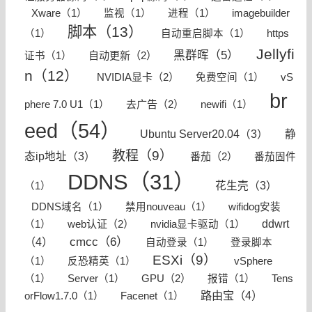
Xware（1）
监视（1）
进程（1）
imagebuilder
脚本（13）
（1）
自动重启脚本（1）
https
Jellyfi
黑群晖（5）
自动更新（2）
证书（1）
n（12）
NVIDIA显卡（2）
免费空间（1）
vS
br
去广告（2）
phere 7.0 U1（1）
newifi（1）
eed（54）
Ubuntu Server20.04（3）
静
教程（9）
态ip地址（3）
番茄（2）
番茄固件
DDNS（31）
花生壳（3）
（1）
DDNS域名（1）
禁用nouveau（1）
wifidog安装
ddwrt
web认证（2）
（1）
nvidia显卡驱动（1）
cmcc（6）
（4）
自动登录（1）
登录脚本
ESXi（9）
（1）
反恐精英（1）
vSphere
GPU（2）
（1）
Server（1）
报错（1）
Tens
路由宝（4）
orFlow1.7.0（1）
Facenet（1）