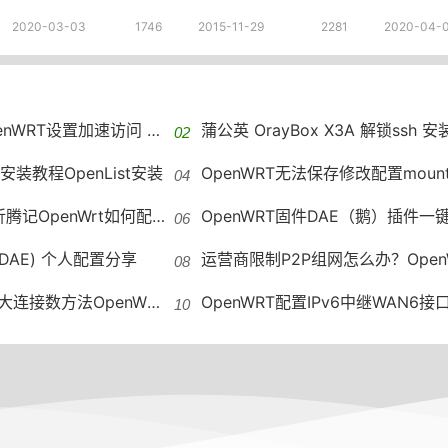
2020-03-03
1746
2015-11-29
2281
2020-04-
加速访问 GitHub host自动更新
蒲公英 OrayBox X3A 解锁ssh 安装OpenWRT VirtualHer
st安装教程OpenList安装
OpenWRT无法保存修改配置mounting fs with errors, running e2fsck is
OpenWrt如何配置IPv6地址段
OpenWRT固件DAE（鹅）插件一键
(DAE) 个人配置分享
运营商限制P2P组网怎么办？OpenWRT远程组
接数方法OpenWRT修改最大连接数
OpenWRT配置IPv6中继WAN6接口没有DHCP OpenWRT