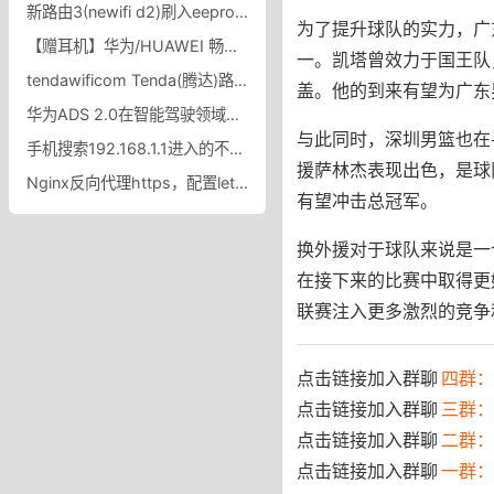
新路由3(newifi d2)刷入eeprom固件修改MAC地址，刷eeprom杂交，MAC地址要修改哪个？
为了提升球队的实力，广
【赠耳机】华为/HUAWEI 畅享60 6000mAh长续航4800万超清影像直面屏鸿蒙智能手机畅想华为官方旗舰店_华为官方旗舰店
一。凯塔曾效力于国王队，
tendawificom Tenda(腾达)路由器默认登录入口与用户名、密码
盖。他的到来有望为广东
华为ADS 2.0在智能驾驶领域超越特斯拉FSD：更优、更安全！
与此同时，深圳男篮也在
手机搜索192.168.1.1进入的不是登录页面 手机打不开路由器后台？
援萨林杰表现出色，是球
Nginx反向代理https，配置lets-encrypt证书Wordpress页面错乱无法登录后台
有望冲击总冠军。
换外援对于球队来说是一
在接下来的比赛中取得更
联赛注入更多激烈的竞争
点击链接加入群聊
四群：7
点击链接加入群聊
三群：
点击链接加入群聊
二群：
点击链接加入群聊
一群：