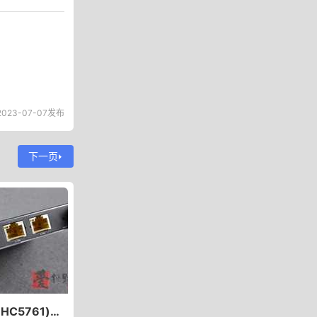
023-07-07发布
下一页
极路由2(HC5761)刷OPENWRT实现NDR客户端拨号AND开机自启动AND内网无法访问