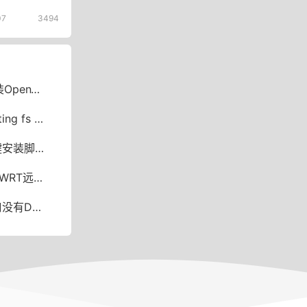
07
3494
e实现USB共享
 recommended
安装脚本
网绕过限速
 IPv6中继