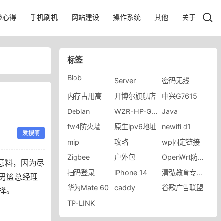
验心得
手机刷机
网站建设
操作系统
其他
关于
标签
Blob
Server
密码无线
内存占用高
开博尔旗舰店
中兴G7615
Debian
WZR-HP-G300NH2
Java
fw4防火墙
原生ipv6地址
newifi d1
爱搜啊
mip
攻略
wp固定链接
Zigbee
户外包
OpenWrt防蹭网
意料，因为尽
扫码登录
iPhone 14
清弘教育专营店
男篮总经理
华为Mate 60
caddy
谷歌广告联盟
择。
TP-LINK