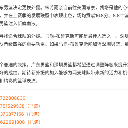
东男篮决定更换外援。朱芳雨亲自前往美国考察，凯塔是他的心
并在上赛季的发展联盟中表现出色，场均贡献16.8分、8.8个篮
男篮注入新鲜血液。
寻找适合球队的外援。马尚-布鲁克斯可能是最佳人选之一。深
队晋级四强的重要功臣。如果马尚-布鲁克斯能加盟深圳男篮，
个普遍的决策，广东男篮和深圳男篮都希望通过调整阵容来提升
好的成绩。期待新外援的加入能够为两支球队带来新的活力和机会
和精彩的篮球表演。
22808830
751529538（已满）
376877156（已满）
622891808（已满）