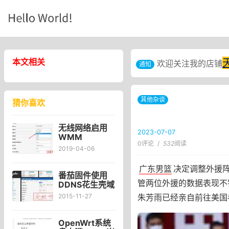
本文相关
欢迎关注我的店铺
通知
其他杂谈
猜你喜欢
无线网络启用
2023-07-07
WMM
0评论
/
532
阅读
Mode（模式）
2019-04-06
网速变慢,关闭
WMM解决wifi
广东男篮
决定调整外援
断流的方法
番茄固件使用
管两位外援的数据表现不
DDNS花生壳域
名的方法
朱芳雨已经亲自前往美国
2015-11-27
OpenWrt系统