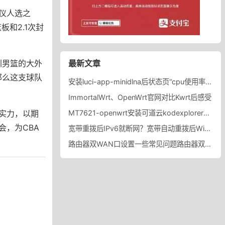
仪人选之
板和2.1次封
圳男篮的大外
最新文章
那么这支球队
安装luci-app-minidlna后状态页“cpu使用率“显示虚高，排除过程记录。
ImmortalWrt、OpenWrt官网对比Kwrt后感受
实力，以期
MT7621-openwrt安装可道云kodexplorer轻量化NAS
，为CBA
宽带重拨后IPv6就断网？宽带自动重拨后Win10的IPv6失效
路由器双WAN口设置一些常见问题路由器双WAN口设置踩坑