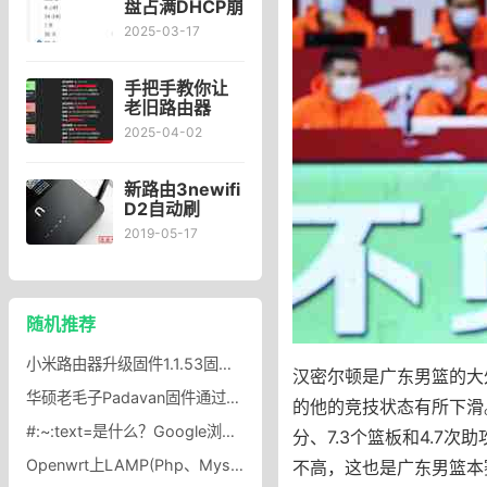
盘占满DHCP崩
溃、配置文件
2025-03-17
丢失？
AdGuard
Home日志文件
手把手教你让
占满磁盘
老旧路由器
OpenWRT用
2025-04-02
上IPv6！
OpenWRT中
继模式配置
新路由3newifi
D2自动刷
breed工具下载
2019-05-17
一键刷breed路
由器自动进
breed工具下载
随机推荐
小米路由器升级固件1.1.53固件 新增节点选择、专属网络等功能
汉密尔顿是广东男篮的大外
华硕老毛子Padavan固件通过Frp内网穿透工具Padavan固件Frp内网穿透教程
的他的竞技状态有所下滑
#:~:text=是什么？Google浏览器Scroll To Text Fragment功能
分、7.3个篮板和4.7
Openwrt上LAMP(Php、Mysql、Apache)的安装配置
不高，这也是广东男篮本