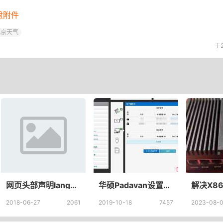
盘附件
北京天气
于2
网页头部声明lang=”zh-cn”、lang=“zh”、lang=“zh-cmn-Hans”区别
华硕Padavan设置断网重启+定时重启脚本，路由器自动重启脚本设置，定时重启脚本无限重启
2018-06-27
2061
2019-10-18
7457
2023-08-