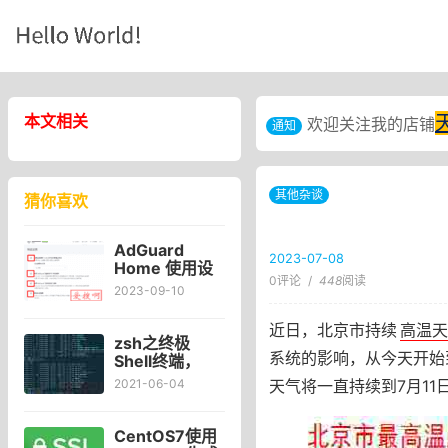
本文相关
欢迎关注我的店铺
通知
其他杂谈
猜你喜欢
AdGuard
2023-07-08
Home 使用设
0评论
/
448
阅读
置及DNS测速
2023-09-10
软件
DnsJumper下
近日，北京市持续
高温天
载
zsh之终极
系统的影响，从今天开始
Shell终端，
Mac设置默认
天气将一直持续到7月11
2021-06-04
Shell终端为
zsh方法
CentOS7使用