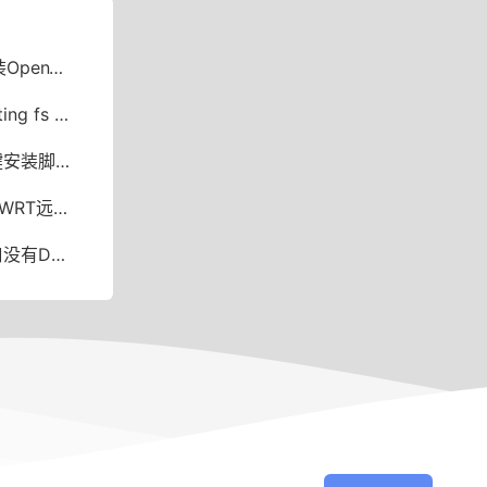
e实现USB共享
 recommended
安装脚本
网绕过限速
 IPv6中继