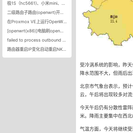
极1S（hc5661)、小米mini、newifi Y1刷高格固件高恪固件完美适配，比爱快还凶残的智能流控
二级路由子路由(openwrt)开启ipv6中继(ipv4和ipv6共存)
在Proxmox VE上运行OpenWrt/LEDE虚拟机——2.PVE下运行的OpenWrt/LEDE固件编译要点
[openwrt(x86)]电脑刷openwrt软路由系统软路由X86专用主路由OpenWrt X86固件下载
failed to process outbound traffic错误提示新路由3(Newifi D2)老毛子Padavan打开v2瑞
路由器重启IP变化自动重启NKND进程脚本NKN新网收入变少解决方法
受冷涡系统的影响，昨天
降水范围不大，但雨后出
北京市气象台表示，预计
云，午后将出现较多对流
今天午后仍有分散性雷阵
米。降雨主要集中在西北
气温方面，今天将继续受