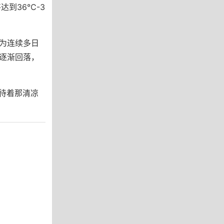
达到36℃-3
为连续多日
温逐渐回落，
待着那清凉