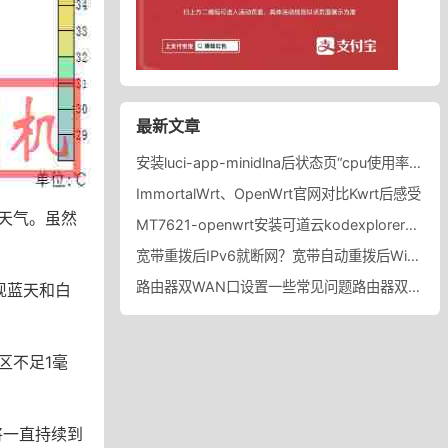
最新文章
安装luci-app-minidlna后状态页“cpu使用率“显示虚高，排除过程记录。
ImmortalWrt、OpenWrt官网对比Kwrt后感受
天气。虽然
MT7621-openwrt安装可道云kodexplorer轻量化NAS
宽带重拨后IPv6就断网？宽带自动重拨后Win10的IPv6失效
路由器双WAN口设置一些常见问题路由器双WAN口设置踩坑
现蓝天和白
区不足1毫
将一直持续到