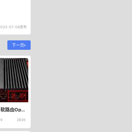
023-07-08发布
下一页
解决X86软路由OpenWrt上upnp无法使用/失效问题
09
2836