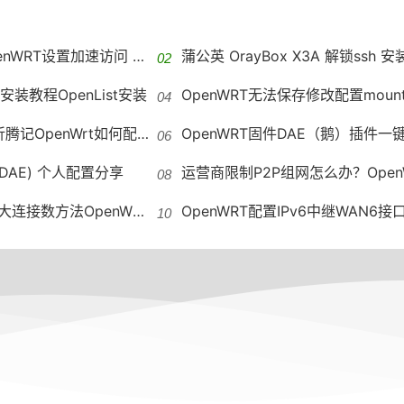
加速访问 GitHub host自动更新
蒲公英 OrayBox X3A 解锁ssh 安装OpenWRT VirtualHer
st安装教程OpenList安装
OpenWRT无法保存修改配置mounting fs with errors, running e2fsck is
OpenWrt如何配置IPv6地址段
OpenWRT固件DAE（鹅）插件一键
(DAE) 个人配置分享
运营商限制P2P组网怎么办？OpenWRT远程组
接数方法OpenWRT修改最大连接数
OpenWRT配置IPv6中继WAN6接口没有DHCP OpenWRT