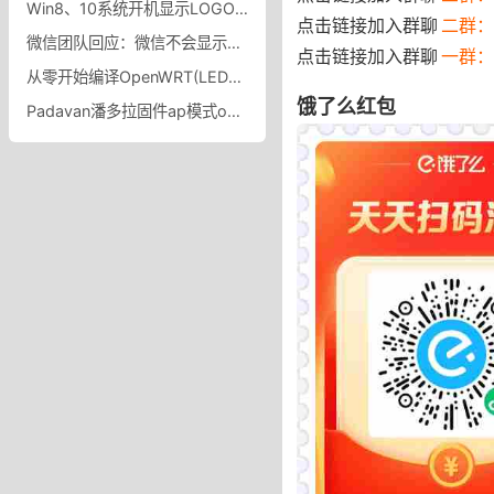
Win8、10系统开机显示LOGO后就自动重启,win8、10开机自动重启怎么办
点击链接加入群聊
二群：
微信团队回应：微信不会显示已读 不过专利发明申请 显示微信确实琢磨过这事
点击链接加入群聊
一群：
从零开始编译OpenWRT(LEDE)固件——编译OpenWRT(LEDE)使其支持Docker和LXC
饿了么红包
Padavan潘多拉固件ap模式openwrt固件应该如何设置有线AP模式