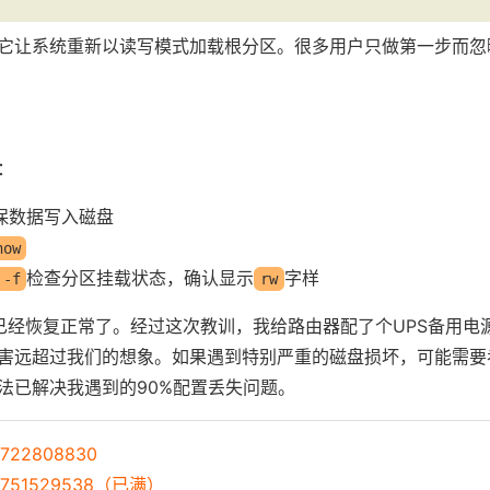
它让系统重新以读写模式加载根分区。很多用户只做第一步而忽
：
保数据写入磁盘
now
检查分区挂载状态，确认显示
字样
 -f
rw
该已经恢复正常了。经过这次教训，我给路由器配了个UPS备用电
害远超过我们的想象。如果遇到特别严重的磁盘损坏，可能需要
法已解决我遇到的90%配置丢失问题。
22808830
751529538（已满）