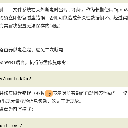
钟——文件系统在意外断电时出现了损坏。作为长期使用OpenW
必须立即修复磁盘错误，否则可能造成永久性数据损坏。经过实
完美解决配置无法保存的问题：
路由器供电稳定，避免二次断电
penWRT后台，执行磁盘修复命令：
v/mmcblk0p2
并修复磁盘错误（参数
表示对所有询问自动回答"Yes"）。
-y
间会出现大量校验信息滚动，这是正常现象。
磁盘为可写模式：
unt rw /