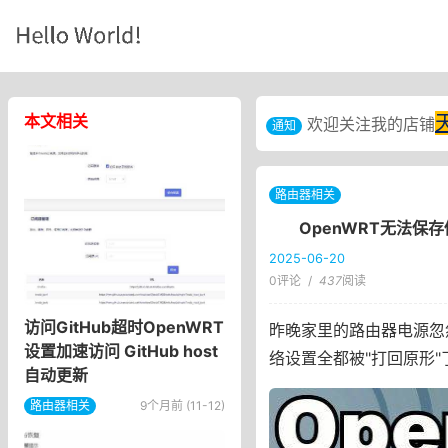
本文相关
欢迎关注我的店铺
通知
路由器相关
OpenWRT无法保存修改配置
2025-06-20
0评论
/
437
阅读
访问GitHub超时OpenWRT
昨晚家里的路由器电源忽
设置加速访问 GitHub host
络设置全都被"打回原形
自动更新
路由器相关
9个月前 (11-12)