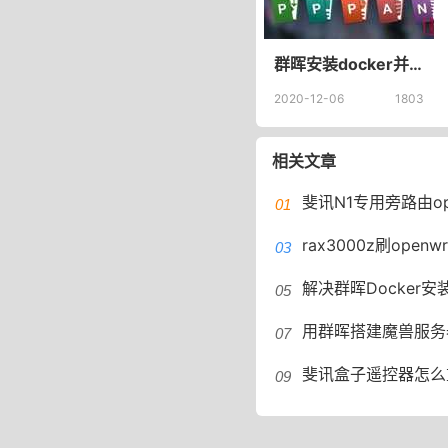
群晖安装docker并部署KMS激活服务器 openwrt kms怎么使用
2020-12-06
1803
相关文章
斐讯N1专用旁路由openwrt晶晨宝盒,docker,m
rax3000z刷openwrt带istore
解决群晖Docker安装Z
用群晖搭建魔兽服务器：黑群晖
斐讯盒子遥控器怎么重新配对