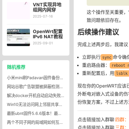
平台的通用映
VNT实现异地
像文件”
组网内网穿
这个操作至关重要，
透，比zerotier
2025-07-16
致问题依旧存在。
和tailscale更
好的内网穿透
工具
后续操作建议
OpenWrt配置
IPv6 NAT教程
OpenWrt中为
2025-09-01
完成上述两步后，我建议
特定设备配置
IPv6 NAT
立即执行
命令确
sync
重启路由器：
reboot 
随机推荐
重新配置后，用
lsblk
小米mini刷Padavan固件备份官方rom,小米mini专用eeprom超强信号EEPROM
现在你的OpenWRT应
网站谷歌广告联盟被屏蔽检测JS代码,JS判断网页广告被屏蔽，广告终结者、AdGuard插件判断并提示
外断电对嵌入式设备的伤
解决docker开机自动启动失败无法开机启动脚本,阿里云镜像为Docker加速
份恢复方案，不过上述方
Win10无法访问网上邻居共享设备错误代码（0x80004005）
最新ubnt固件5.6.6版本！最全各种型号！带ct模式和路由模式，编程器固件
点击链接加入群聊
四群：7
两个不同子网的局域网如何互通，不同子网能互相访问吗？
点击链接加入群聊
三群：