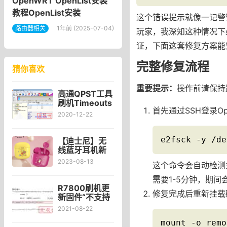
OpenWRT OpenList安装
教程OpenList安装
这个错误提示就像一记警
路由器相关
1年前 (2025-07-04)
玩家，我深知这种情况下
证，下面这套修复方案能
完整修复流程
猜你喜欢
重要提示：
操作前请保持
高通QPST工具
刷机Timeouts
首先通过SSH登录O
错误使用换
2020-12-22
QFIL工具端口
号显示为
QHSUSB__BULK
e2fsck -y /de
【迪士尼】无
解决方法
线蓝牙耳机新
款2023降噪运
2023-08-13
这个命令会自动检测
动入耳式男女
适用华为苹果_
需要1-5分钟，期
忆典影音专营
R7800刷机更
修复完成后重新挂载
店
新固件“不支持
所上传的映像
2021-08-22
文件格式，请
mount -o remo
选择适合当前