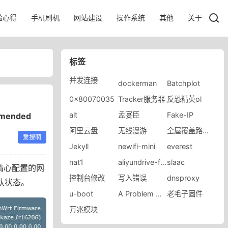
验心得
手机刷机
网站建设
操作系统
其他
关于
标签
并发连接
dockerman
Batchplot
0x80070035
Tracker服务器
反恐精英ol
alt
孟宴臣
Fake-IP
mmended
阿里云盘
无线漫游
全屋覆盖路由器
爱搜啊
Jekyll
newifi-mini
everest
nat1
aliyundrive-fuse
slaac
精心配置的网
控制台修改
写入错误
dnsproxy
认状态。
u-boot
A Problem Has Been
老毛子固件
万兆模块