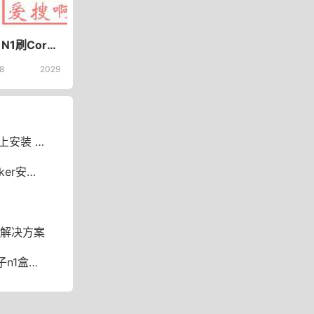
[N1盒子]N1刷Coreelec系统利用Docker搭建aria2和webUI Coreelec系统安装Docker搭建aria2
8
2029
ker 版迅雷
现反向代理
的解决方案
器配对教程