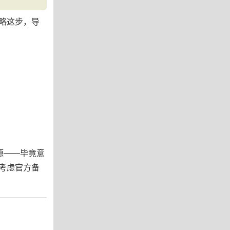
略这步，导
源——毕竟意
考虑官方备