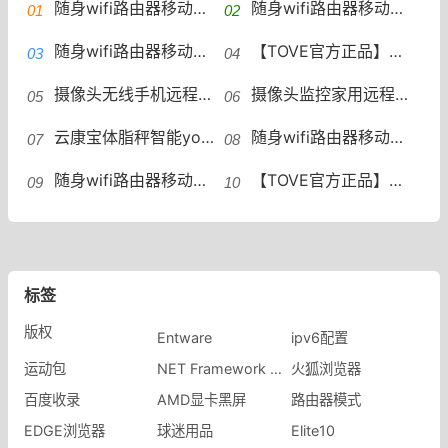
随身wifi路由器移动wifi免插卡物联网专用4g电信卡无线网卡_百果门旗舰店
随身wifi路由器移动wifi免插卡物联网专用4g电信卡无线网卡_百果门旗舰店
随身wifi路由器移动wifi免插卡物联网专用4g电信卡无线网卡_百果门旗舰店
【TOVE官方正品】儿童电话手表5G全网通青少年智能防水GPS定位wifi可插卡微信视频通话男女孩童初高中生专用_tove旗舰店
摄像头无线手机远程免插电免打孔无需网络高清夜视家用摄影智能4G监控器WIFI室内外套装家庭360度无死角全景_sinlihe旗舰店
摄像头监控家用远程手机带语音高清夜视摄影头无线网络wifi可连45G监控器室内外家庭360度商用门口无死角全景_sinlihe旗舰店
云康宝体脂秤智能yolanda体脂称人体专业支持HUAWEI HiLink体重秤家用精准充电电子秤减肥专用华为体质高精度_yolanda旗舰店
随身wifi路由器移动wifi免插卡物联网专用4g电信卡无线网卡_百果门旗舰店
随身wifi路由器移动wifi免插卡物联网专用4g电信卡无线网卡_百果门旗舰店
【TOVE官方正品】儿童电话手表5G全网通青少年智能防水GPS定位wifi可插卡微信视频通话男女孩童初高中生专用_tove旗舰店
标签
版权
Entware
ipv6配置
运动包
NET Framework Cleanup Tool
火狐浏览器
百度收录
AMD显卡黑屏
路由器模式
EDGE浏览器
球迷用品
Elite10