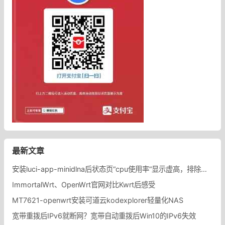
最新文章
安装luci-app-minidlna后状态页“cpu使用率“显示虚高，排除过程记录。
ImmortalWrt、OpenWrt官网对比Kwrt后感受
MT7621-openwrt安装可道云kodexplorer轻量化NAS
宽带重拨后IPv6就断网？宽带自动重拨后Win10的IPv6失效