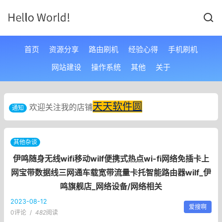
首页
资源分享
路由刷机
经验心得
手机刷机
网站建设
操作系统
其他
关于
天天软件圆
欢迎关注我的店铺
通知
其他杂谈
伊鸣随身无线wifi移动wilf便携式热点wi-fi网络免插卡上
网宝带数据线三网通车载宽带流量卡托智能路由器wilf_伊
鸣旗舰店_网络设备/网络相关
2023-08-12
爱搜啊
0评论
/
482
阅读