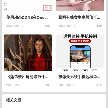
使用动态DDNS在OpenWrt和潘多拉上实现远程访问
耳机有线女生高颜值半入耳式高音质适用oppo小米vivo华为荣耀手机台式电脑通用3.5mm圆头专typec接口原装HiFi_轲朋旗舰店
2023-08-10
668
2023-08-12
449
《莲花楼》角丽谯为什么是圣女？是南胤公主吗？
摄像头无线手机远程免插电免打孔无需网络高清夜视家用摄影智能4G监控器WIFI室内外套装家庭360度无死角全景_sinlihe旗舰店
2023-08-10
594
2023-08-12
425
相关文章