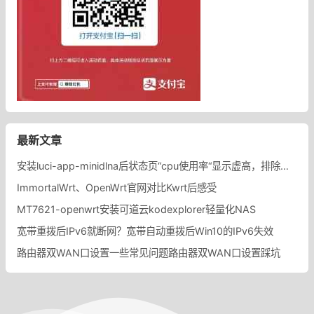
最新文章
安装luci-app-minidlna后状态页“cpu使用率“显示虚高，排除过程记录。
ImmortalWrt、OpenWrt官网对比Kwrt后感受
MT7621-openwrt安装可道云kodexplorer轻量化NAS
宽带重拨后IPv6就断网？宽带自动重拨后Win10的IPv6失效
路由器双WAN口设置一些常见问题路由器双WAN口设置踩坑