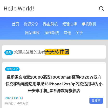
首页
资源分享
路由刷机
经验心得
手机刷机
网站建设
操作系统
其他
关于
天天软件圆
欢迎关注我的店铺
通知
好物分享
星系源充电宝20000毫安10000mah轻薄PD20W双向
快充移动电源适用苹果13iPhone12xs8p闪充适用华为小
米安卓手机_星系源数码旗舰店
2023-08-13
爱搜啊
0评论
/
468
阅读