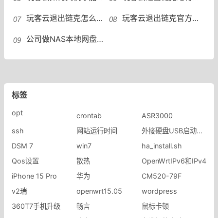
玩客云退出链克怎么禁止硬盘缓存？.onething_data文件禁止缓存玩客云关闭上传退出链克
玩客云退出链克官方流程，支持硬盘休眠，终于可以安静的做NAS了！不刷机退出链克云
公司做NAS本地网盘用什么硬盘好 西数红盘和希捷酷狼硬盘哪个更好些？蓝盘黑盘红盘绿盘有什么区别？
标签
opt
crontab
ASR3000
ssh
网站运行时间
外接硬盘USB启动失败
DSM 7
win7
ha_install.sh
Qos设置
散热
OpenWrtIPv6和IPv4
iPhone 15 Pro
华为
CM520-79F
v2瑞
openwrt15.05
​wordpress
360T7手机升级
畅言
鼠标卡顿