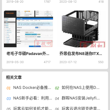
2019-08-20
1787
2023-08-12
418
老毛子华硕Padavan外网IP变化自动发送邮件脚本 Padavan添加shell脚本
乔思伯发布N8迷你ITX机箱，专为NAS打造，支持8块3.5英寸硬盘扩展
2019-05-30
4717
2023-07-12
550
相关文章
NAS Docker必备推荐：20个Docker应用合集NAS必备Docker软件
​如何在NAS上使用Docker安装OpenWrt
NAS新手必看：利用磁盘映射轻松扩容电脑存储！
群晖NAS安装Jellyfin，群晖为Jellyfin开启核显硬件解码开启NVIDIA显卡硬件加速​
玩客云如何关机才能不上硬盘呢？退出链克后硬盘继续缓存的解决方法
玩客云退出链克绝育后硬盘继续缓存？设置权限彻底禁止.onething_data文件缓存