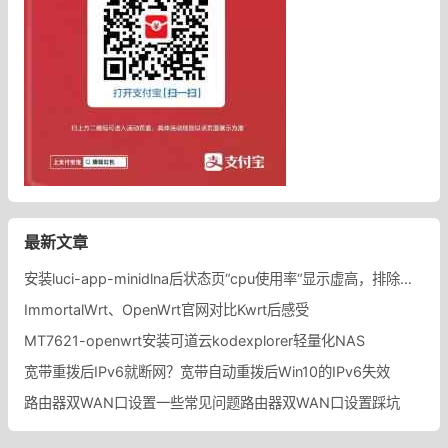
最新文章
安装luci-app-minidlna后状态页“cpu使用率“显示虚高，排除过程记录。
ImmortalWrt、OpenWrt官网对比Kwrt后感受
MT7621-openwrt安装可道云kodexplorer轻量化NAS
宽带重拨后IPv6就断网？宽带自动重拨后Win10的IPv6失效
路由器双WAN口设置一些常见问题路由器双WAN口设置踩坑