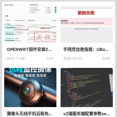
OPENWRT固件安装Zerotier内网穿透设置
手残党自救指南：UBoot刷固件翻车？UBoot更新失败分区炸了照样救！
2023-11-29
1312
2025-03-03
3249
摄像头无线手机远程免插电免打孔无需网络高清夜视家用摄影智能4G监控器WIFI室内外套装家庭360度无死角全景_sinlihe旗舰店
v2瑞服务端配置参数server-config.json文件，server-config.json文件设置