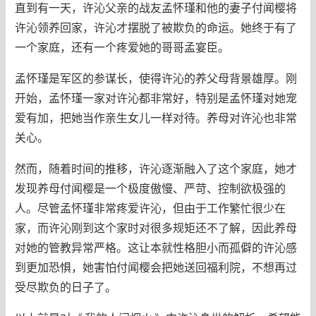
直到有一天，许沁父亲的战友孟怀瑾和他的妻子付闻樱将
许沁领养回家，许沁才摆脱了被欺负的命运。她终于有了
一个家庭，还有一个疼爱她的哥哥孟宴臣。
孟怀瑾是军区的参谋长，使得许沁的养父母背景雄厚。刚
开始，孟怀瑾一家对许沁都非常好，特别是孟怀瑾对她宠
爱有加，把她当作亲生女儿一样对待。养母对许沁也非常
关心。
然而，随着时间的推移，许沁逐渐融入了这个家庭，她才
发现养母付闻樱是一个极度傲慢、严苛、控制欲极强的
人。尽管孟怀瑾非常疼爱许沁，但由于工作繁忙很少在
家，而许沁刚到这个家时对很多规矩还不了解，因此养母
对她的管教异常严格。这让本就性格胆小而孤僻的许沁感
到更加恐惧，她害怕付闻樱会把她送回福利院，不想再过
受尽欺负的日子了。