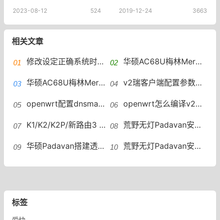
2023-08-12
524
2019-12-24
3663
相关文章
修改设定正确系统时间修复failed to process outbound traffic错误提示
华硕AC68U梅林Merlin固件安装v2瑞离线美化版安装包,v2瑞 Project V使用教程
华硕AC68U梅林Merlin固件安装v2瑞离线安装包,梅林固件安装v2瑞离线安装包
v2瑞客户端配置参数client-config.json文件，client-config.json文件设置
openwrt配置dnsmasq、doh、v2瑞解决方案,v2瑞配置文件client-config.json设置,openwrt配置v2瑞教程
openwrt怎么编译v2瑞?openwrt安装v2瑞教程，v2瑞配置文件client-config.json设置
K1/K2/K2P/新路由3 Padavan v2一键v2瑞脚本带公益节点新路由3 Padavan一键v2瑞脚本
荒野无灯Padavan安装v2瑞及配置，K2P/新3/K2Padavan安装v2瑞，v2瑞放进路由USB或TF卡
华硕Padavan搭建透明代理配置，荒野无灯已植入v2瑞固件（脚本启动v2瑞方式）
荒野无灯Padavan安装v2瑞及配置，padavan安装v2瑞设置教程padavan配置v2瑞
标签