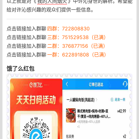
以上就是对《
我的人间烟火
》中许沁身世的解析。希望能
给对许沁感兴趣的观众们提供一些信息。
点击链接加入群聊
四群：722808830
点击链接加入群聊
三群：751529538（已满）
点击链接加入群聊
二群：376877156（已满）
点击链接加入群聊
一群：622891808（已满）
饿了么红包