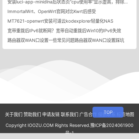
安装luci-app-minidlna后状态页“cpu使用率“显示虚高，排除过程记录。
ImmortalWrt、OpenWrt官网对比Kwrt后感受
MT7621-openwrt安装可道云kodexplorer轻量化NAS
宽带重拨后IPv6就断网？宽带自动重拨后Win10的IPv6失效
路由器双WAN口设置一些常见问题路由器双WAN口设置踩坑
关于我们
赞助我们
申请友链
联系我们
广告合作
侵删联系
标签地图
Copyright IOOZU.COM Rights Reserved.
豫ICP备2024061900
号-1