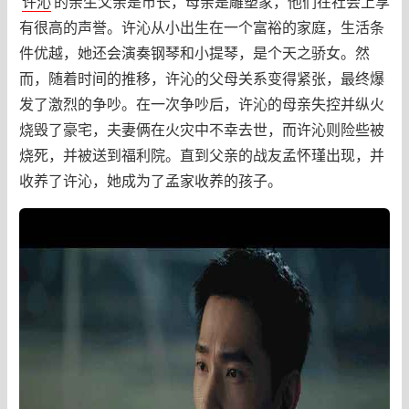
许沁
的亲生父亲是市长，母亲是雕塑家，他们在社会上享
有很高的声誉。许沁从小出生在一个富裕的家庭，生活条
件优越，她还会演奏钢琴和小提琴，是个天之骄女。然
而，随着时间的推移，许沁的父母关系变得紧张，最终爆
发了激烈的争吵。在一次争吵后，许沁的母亲失控并纵火
烧毁了豪宅，夫妻俩在火灾中不幸去世，而许沁则险些被
烧死，并被送到福利院。直到父亲的战友孟怀瑾出现，并
收养了许沁，她成为了孟家收养的孩子。