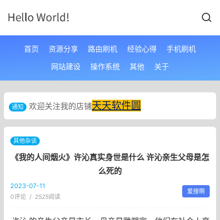
首页
资源分享
路由刷机
经验心得
手机刷机
网站建设
操作系统
其他
关于
天天软件圆
欢迎关注我的店铺
通知
其他杂谈
《我的人间烟火》许沁真实身世是什么 许沁亲生父母是怎
么死的
2023-07-11
爱搜啊
0评论
/
2525
阅读