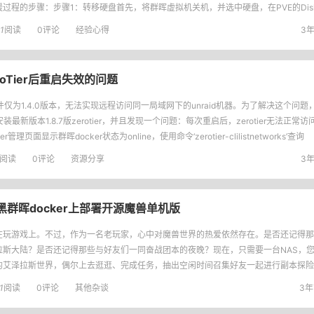
过程的步骤：步骤1：转移硬盘首先，将群晖虚拟机关机，并选中硬盘，在PVE的DiskAc
ignOwner"，将
1
阅读
0评论
经验心得
3年
roTier后重启失效的问题
套件仅为1.4.0版本，无法实现远程访问同一局域网下的unraid机器。为了解决这个问
r安装最新版本1.8.7版zerotier，并且发现一个问题：每次重启后，zerotier无法正
tier管理页面显示群晖docker状态为online，使用命令‘zerotier-clilistnetworks’查询
阅读
0评论
资源分享
3年
群晖docker上部署开源魔兽单机版
在玩游戏上。不过，作为一名老玩家，心中对魔兽世界的热爱依然存在。是否还记得那
拉斯大陆？是否还记得那些与好友们一同奋战团本的夜晚？现在，只需要一台NAS，
的艾泽拉斯世界，偶尔上去逛逛、完成任务，抽出空闲时间召集好友一起进行副本探险
令人心生美好回忆。先放一张成功的截图1、首先，您需要准备
1
阅读
0评论
其他杂谈
3年