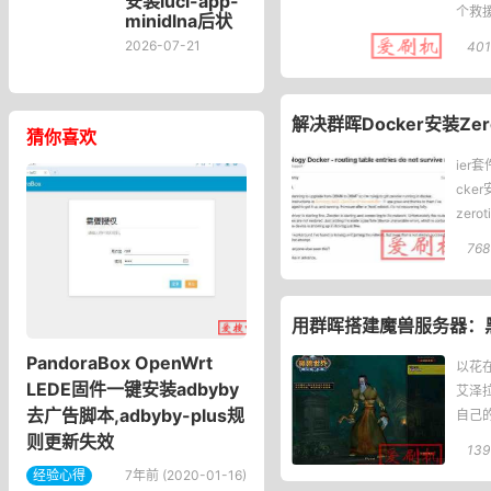
安装luci-app-
个救援
minidlna后状
eass
态页“cpu使用
2026-07-21
401
率“显示虚高，
排除过程记
录。
解决群晖Docker安装Ze
猜你喜欢
ier
cke
zero
768
用群晖搭建魔兽服务器：黑
PandoraBox OpenWrt
以花
LEDE固件一键安装adbyby
艾泽
去广告脚本,adbyby-plus规
自己
则更新失效
岂不
139
经验心得
7年前 (2020-01-16)