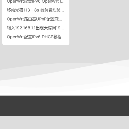
OpenWrt配置IPv6 OpenWrt IPv6自动分配给局域网设备
移动光猫 H3 - 8s 破解管理员密码
OpenWrt路由器UPnP配置教程OpenWrt路由器UPnP开启设置规则
输入192.168.1.1出现天翼网192.168.1.1出现中国电信天翼网关怎么办
OpenWrt配置IPv6 DHCP教程OpenWrt中配置IPv6的DHCP功能