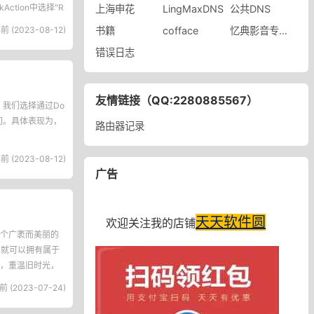
tion中选择"R
上海申花
LingMaxDNS
公共DNS
前 (2023-08-12)
书籍
cofface
忆典影音专营店
错误日志
友情链接（QQ:2280885567）
题，我们选择通过Do
常访问。具体表现为，
路由器记录
前 (2023-08-12)
广告
天天软件圆
欢迎关注我的店铺
个广袤而美丽的
您就可以拥有属于
，重温旧时光，
前 (2023-07-24)