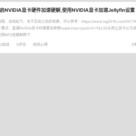
n开启NVIDIA显卡硬件加速硬解,使用NVIDIA显卡加速Jellyfin设置
程，总结如下。关于实现之后的效果，可以参考：https://www.lxg2016.com/54176
要点：直通NVIDIA显卡时需要加参数hypervisor.cpuid.v0=FALSE从而让显卡
使用NFS挂载群晖下
2
阅读
0评论
经验心得
5年