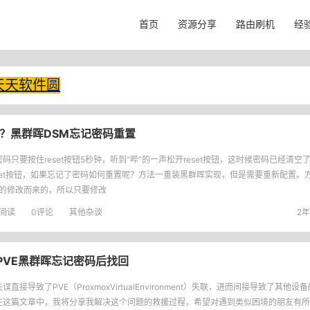
首页
资源分享
路由刷机
经
天天软件圆
？黑群晖DSM忘记密码重置
码只要按住reset按钮5秒钟，听到“哔”的一声松开reset按钮，这时候密码已经清
eset按钮，如果忘记了密码如何重置呢？方法一重装黑群晖实现，但是需要重新配置。
ux的修改而来的，所以只要修改
阅读
0评论
其他杂谈
2年
PVE黑群晖忘记密码后找回
误直接导致了PVE（ProxmoxVirtualEnvironment）失联，进而间接导致了其他
在这篇文章中，我将分享我解决这个问题的救援过程，希望对遇到类似困境的朋友有所