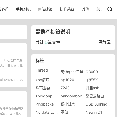
验心得
手机刷机
网站建设
操作系统
其他
关于
黑群晖标签说明
共计
5
篇文章
黑群晖
标签
空了。但是黑群晖没
方法二因为底层是
Thread
高通qpst工具
Q3000
zba解包
hp1020
荣耀8X
前 (2024-02-27)
珠帘玉幕
7240
开启ssh
zblogphp
pandorabox
袋鼠云路由
Pingbacks
锐捷蜂鸟
USB Burning Tool
设备的网络存储挂载失
No data to display
驱动
Newifi D1
帮助。以下是整