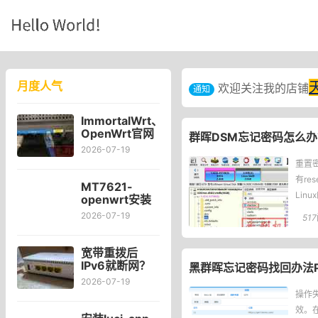
月度人气
欢迎关注我的店铺
通知
ImmortalWrt、
OpenWrt官网
群晖DSM忘记密码怎么办
对比Kwrt后感
2026-07-19
受
重置密
有r
MT7621-
Lin
openwrt安装
可道云
2026-07-19
517
kodexplorer
轻量化NAS
宽带重拨后
IPv6就断网？
黑群晖忘记密码找回办法
宽带自动重拨
2026-07-19
后Win10的
操作失
IPv6失效
效。