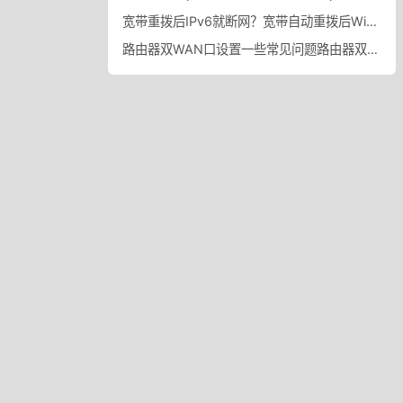
宽带重拨后IPv6就断网？宽带自动重拨后Win10的IPv6失效
路由器双WAN口设置一些常见问题路由器双WAN口设置踩坑