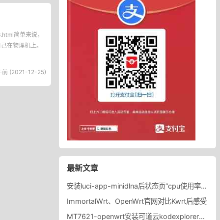
.html简单来说，
认为自己在物理机上。
前 (2021-12-25)
最新文章
安装luci-app-minidlna后状态页“cpu使用率“显示虚高，排除过程记录。
ImmortalWrt、OpenWrt官网对比Kwrt后感受
MT7621-openwrt安装可道云kodexplorer轻量化NAS