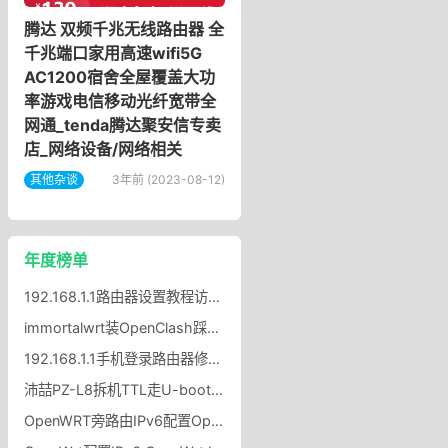
腾达 双频千兆无线路由器 全
千兆端口家用高速wifi5G
AC1200宿舍全屋覆盖大功
率游戏电信移动光纤宽带全
网通_tenda腾达聚安信专卖
店_网络设备/网络相关
其他杂谈
3年前 (2023-08-12)
年度榜单
192.168.1.1路由器设置教程访问192.168.1.1的方法
immortalwrt装OpenClash踩坑记，图标不显示 + UDP 冲突？
192.168.1.1手机登录路由器修改wifi密码？
沛喆PZ-L8拆机TTL走U-boot刷116MiB大分区沛喆PZ-L8Nwrt固件
OpenWRT旁路由IPv6配置OpenWRT旁路由开启IPv6协议方法