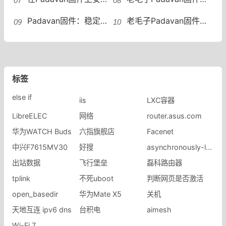
Padavan固件：稳定、简洁、功能强大的老毛子固件推荐斐讯k2p刷padavan固件
老毛子Padavan固件无线中继设置以及自动切换脚本中继
标签
else if
iis
LXC容器
LibreELEC
网络
router.asus.com
华为WATCH Buds
六指旗舰店
Facenet
中兴F7615MV30
好搜
asynchronously-loaded
出站数据
飞行堡垒
磊科路由器
​tplink
不死uboot
判断网页是否激活
open_basedir
华为Mate X5
关机
天地互连 ipv6 dns
台积电
aimesh
Wi-Fi 7