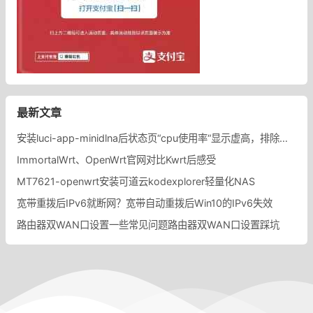
最新文章
安装luci-app-minidlna后状态页“cpu使用率“显示虚高，排除过程记录。
ImmortalWrt、OpenWrt官网对比Kwrt后感受
MT7621-openwrt安装可道云kodexplorer轻量化NAS
宽带重拨后IPv6就断网？宽带自动重拨后Win10的IPv6失效
路由器双WAN口设置一些常见问题路由器双WAN口设置踩坑