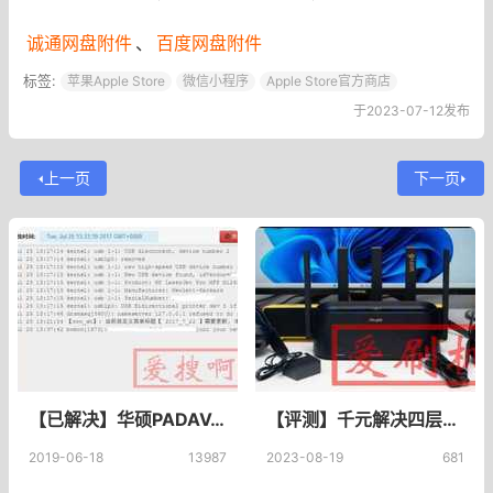
诚通网盘附件
、
百度网盘附件
标签:
苹果Apple Store
微信小程序
Apple Store官方商店
于2023-07-12发布
上一页
下一页
【已解决】华硕PADAVAN老毛子固件USB打印机已识别电脑添加USB打印机失败
【评测】千元解决四层别墅Mesh组网，锐捷蜂鸟旗舰版路由如何？
2019-06-18
13987
2023-08-19
681