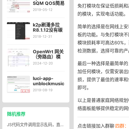
易云灰色歌曲
SQM QOS简易
免打模块在保证低损耗和
下载​
设置教程配置
2019-05-12
脚本，迅雷满
的模块，实现电话功能。
速下载，看视
频不卡~多线程
k2p刷潘多拉
简单的选择是在网线上安
下载 同时浏览
R8.1.12没有碳
网页看视频
板的功能。与免打模块不
酸饮料，显示
2018-12-31
隐藏碳酸饮料
模块损耗率可高达60%
菜单命令
检测数据，选择可靠的产
OpenWrt 网关
（旁路由）模
式设置 小白必
最后一种选择是最简单的
2024-12-20
备教程 适用于
加任何模块，仅需安装出
N1及所有旁路
由设备
luci-app-
损，提供了最佳的速率和
unblockmusic
即可。
v2.2.0解锁网
2019-08-19
易云灰色歌曲
下载
以上是普通家庭网络规划
OpenWRT/LEDE
络面板能够提供稳定的网
路由器插件使
随机推荐
用方法
JS代码文件调用显示乱码，直接写在html页面的里可以调用，但是单独放在js文件里不能调用
点击链接加入群聊
四群：7