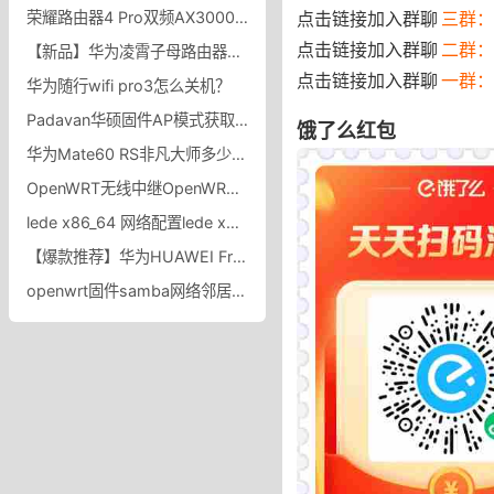
点击链接加入群聊
三群：
荣耀路由器4 Pro双频AX3000 wifi6券全千兆家用大户型高速无线路由穿墙王5G上网保护_荣耀官方旗舰店_网络设备/网络相关
点击链接加入群聊
二群：
【新品】华为凌霄子母路由器Q6E家用路由器上网全屋wifi_华为官方旗舰店
点击链接加入群聊
一群：
华为随行wifi pro3怎么关机？
Padavan华硕固件AP模式获取IPv6地址 Padavan华硕固件AP模式开机启动扩展功能
饿了么红包
华为Mate60 RS非凡大师多少钱？价格参数配置全介绍
OpenWRT无线中继OpenWRT桥接模式选客户端还是WDS？
lede x86_64 网络配置lede x86_64命令行修改网卡配置步骤
【爆款推荐】华为HUAWEI FreeBuds SE无线耳机华为蓝牙耳机_华为官方旗舰店
openwrt固件samba网络邻居设置用户名密码访问OpenWrt配置Samba共享