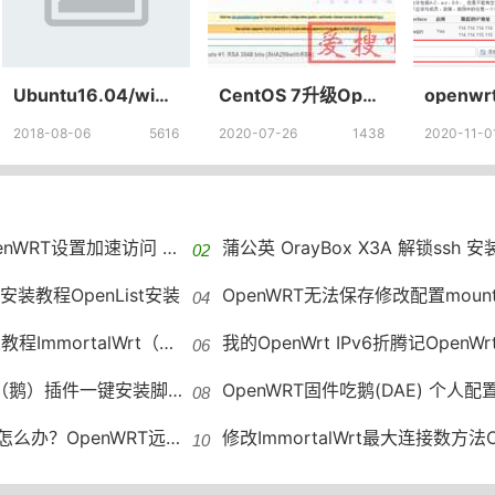
Ubuntu16.04/win双系统安装电脑双系统安装教程
CentOS 7升级OpenSSL,OpenSSL实现生成自签名SSL证书
2018-08-06
5616
2020-07-26
1438
2020-11-0
加速访问 GitHub host自动更新
蒲公英 OrayBox X3A 解锁ssh 安装OpenWRT VirtualHer
st安装教程OpenList安装
OpenWRT无法保存修改配置mounting fs with errors, running e2fsck is
alWrt（openwrt）进行vlan管理
我的OpenWrt IPv6折腾记OpenWrt如何配置I
E（鹅）插件一键安装脚本
OpenWRT固件吃鹅(DAE) 个人配
OpenWRT远程组网绕过限速
修改ImmortalWrt最大连接数方法OpenWRT修