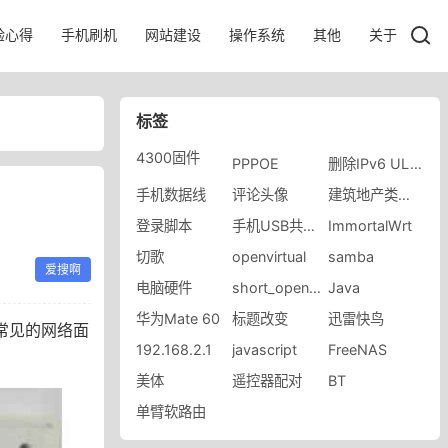
验心得
手机刷机
网站建设
操作系统
其他
关于
标签
4300固件
PPPOE
删除IPv6 ULA前缀
手机数据线
评论头像
建筑地产类培训
登录脚本
手机USB共享网络
​ImmortalWrt
切歌
openvirtual
samba
爱搜啊
电脑硬件
short_open_tag
Java
华为Mate 60
标题改变
迅雷快鸟
常见的网络面
192.168.2.1
javascript
FreeNAS
美体
遥控器配对
BT
单臂软路由