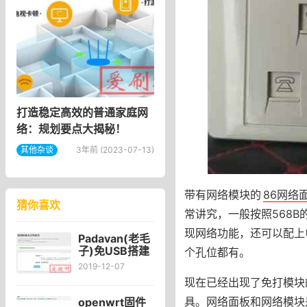
打造稳定高效的普通家庭网
络：规划要点大揭秘！
其他杂谈
3年前 (2023-07-13)
带有网络模块的
86网络
猜你喜欢
常讲究，一般按照568
现网络功能，还可以配上
Padavan(老毛
子)免USB搭建
个孔位都有。
网易云音
2019-12-07
乐,luci-app-
现在已经出现了免打模块
unblockmusic
v2.2.0解锁网
具。网络面板和网络模块
openwrt固件