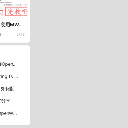
openwrt使用MWAN3多线接入多线叠加——3、配置MWAN3实现宽带多线接入多线叠加
1
2776
e实现USB共享
 recommended
Pv6地址段
置分享
改最大连接数