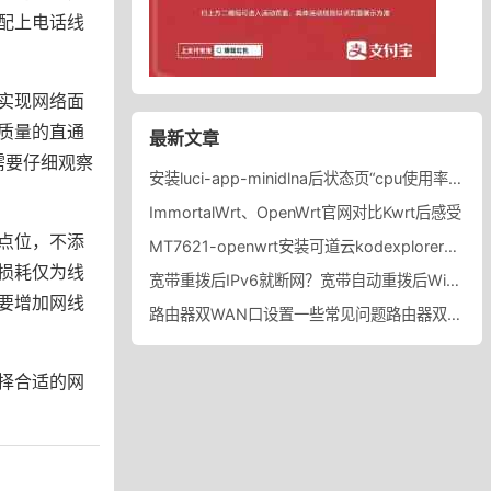
配上电话线
实现网络面
质量的直通
最新文章
需要仔细观察
安装luci-app-minidlna后状态页“cpu使用率“显示虚高，排除过程记录。
ImmortalWrt、OpenWrt官网对比Kwrt后感受
点位，不添
MT7621-openwrt安装可道云kodexplorer轻量化NAS
损耗仅为线
宽带重拨后IPv6就断网？宽带自动重拨后Win10的IPv6失效
要增加网线
路由器双WAN口设置一些常见问题路由器双WAN口设置踩坑
择合适的网