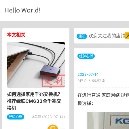
本文相关
欢迎关注我的店铺
通知
经验心得
2023-07-14
0评论
/
562
阅读
如何选择家用千兆交换机？
在进行普通
家庭网络
规
推荐绿联CM633全千兆交
板选择：
换机
经验心得
3年前 (2023-07-14)