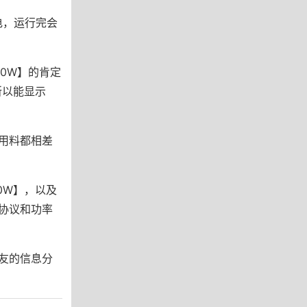
电，运行完会
0W】的肯定
所以能显示
用料都相差
0W】，以及
协议和功率
友的信息分