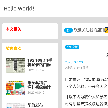
本文相关
欢迎关注我的店铺
通知
其他杂谈
猜你喜欢
192.168.1.1手
2023-07-20
机登录路由器
0评论
/
643
阅读
修改wifi密码？
2025-12-14
目前市场上销售的
华为4
赠全套精讲
下个人经验，带来今天这
课】初级会计
2024教材小绿
2023-08-12
盒初会官方考
【以下均为我个人和参考
试书会计实务
还有哪些未提及欢迎各位
经济法零基础
华为发布