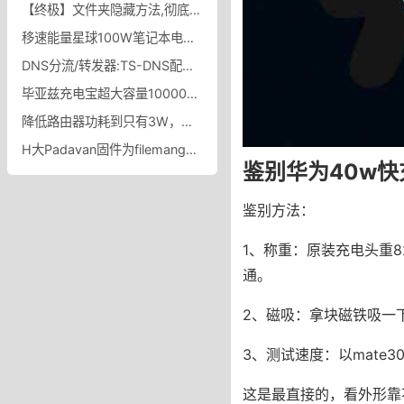
【终极】文件夹隐藏方法,彻底隐藏文件夹的方法！显示隐藏的文件也看不到
移速能量星球100W笔记本电脑充电宝25000毫安超大容量130W大功率快充便携移动电源适用华为小米联想苹果手机_移速旗舰店
DNS分流/转发器:TS-DNS配置及使用方法，Telescope DNS分组/转发器GitHub地址
毕亚兹充电宝超大容量10000毫安自带线双向快充小巧便携户外移动电源大容量适用华为小米苹果用旗舰店品质_毕亚兹旗舰店
降低路由器功耗到只有3W，路由器一个月耗电量高吗？
H大Padavan固件为filemanger添加caddy运行browser webdav功能
鉴别华为40w
鉴别方法：
1、称重：原装充电头重8
通。
2、磁吸：拿块磁铁吸一
3、测试速度：以mate
这是最直接的，看外形靠