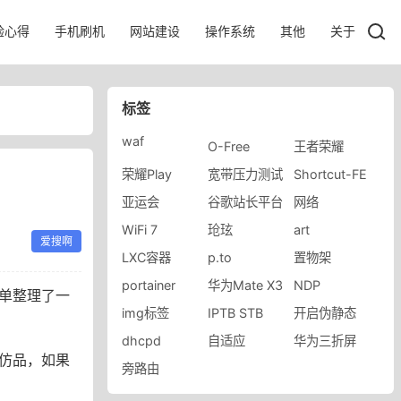
验心得
手机刷机
网站建设
操作系统
其他
关于
标签
waf
O-Free
王者荣耀
荣耀Play
宽带压力测试
Shortcut-FE
亚运会
谷歌站长平台
网络
WiFi 7
玱玹
art
爱搜啊
LXC容器
p.to
置物架
portainer
华为Mate X3
NDP
简单整理了一
img标签
IPTB STB
开启伪静态
dhcpd
自适应
华为三折屏
仿品，如果
旁路由