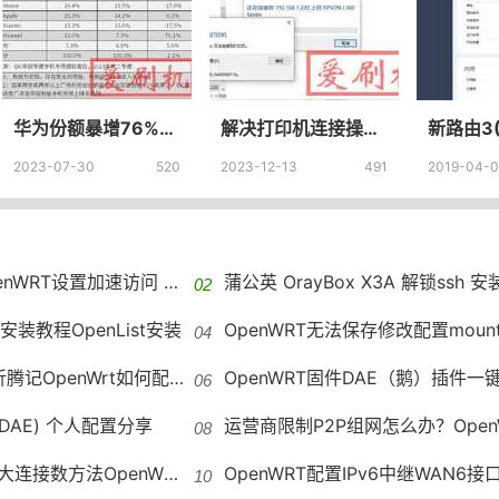
华为份额暴增76%华为在智能手机市场份额中实现逆势增长
解决打印机连接操作失败提示0x0000011b的方法
2023-07-30
520
2023-12-13
491
2019-04-0
加速访问 GitHub host自动更新
蒲公英 OrayBox X3A 解锁ssh 安装OpenWRT VirtualHer
st安装教程OpenList安装
OpenWRT无法保存修改配置mounting fs with errors, running e2fsck is
OpenWrt如何配置IPv6地址段
OpenWRT固件DAE（鹅）插件一键
(DAE) 个人配置分享
运营商限制P2P组网怎么办？OpenWRT远程组
接数方法OpenWRT修改最大连接数
OpenWRT配置IPv6中继WAN6接口没有DHCP OpenWRT