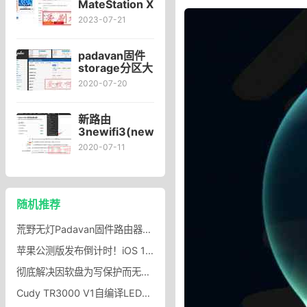
学会计入门真
MateStation X
题押题试卷题
2023款一体
2023-07-21
库网络课程对
机：i5-
啊课堂2023_
12500H处理器
对啊网图书旗
padavan固件
舰店
storage分区大
小怎么修改？
2020-07-20
编译padavan
固件修改
storage分区大
新路由
小
3newifi3(newifi
d2)openwrt支
2020-07-11
持aria2、
usb、移动硬盘
自动挂载
eeprom固件下
随机推荐
载
荒野无灯Padavan固件路由器指示灯断网也显示绿色刷荒野无灯固件路由器指示灯显错误
苹果公测版发布倒计时！iOS 17、macOS Sonoma等系统引发期待
彻底解决因软盘为写保护而无法写入软盘的错误！！！
Cudy TR3000 V1自编译LEDE固件分享