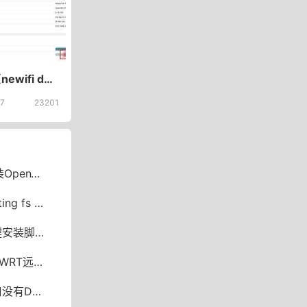
新路由3(newifi d2)刷LEDE/OpenWrt固件最新内核4.14.109固件ipv6,碳酸饮料,去广告,多拨,Frp,无USB
7
23201
e实现USB共享
 recommended
安装脚本
网绕过限速
 IPv6中继