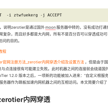
T  -i ztwfuekerg -j ACCEPT
说明zerotier是通过国外
moon
服务器中转的，没有成功打通
常复杂，而且好多都是大内网，所有不是百分百可以穿透成功可
迟访问的目的。
置教程
tier官网注册方法_zerotier内网穿透介绍及设置方法
，但是由于国
er 的点与点连接很有可能建立失败。此时机器之间的连接就会绕道
oTier 1.2.0 版本之后，一项新的功能被加入进来：“自定义根服
服务器作为跳板加速内网机器之间的互相访问。本文简要介绍了 Zer
rotier内网穿透