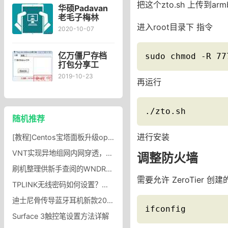
把这个zto.sh 上传到armb
ZX.Data.View6.7
华硕Padavan
编辑器支持市
老毛子梅林
长能力生成器
OpenWrt固件
进入root目录下 指令
2020-10-07
创建SWAP虚
拟内存后修改
扩展SWAP虚
亿万僵尸存档
sudo chmod -R 77
拟内存
打包分享工
具，
2019-10-23
再运行
ZXRules.dat
文件怎么打
开？亿万僵尸
ZXRules.dat
./zto.sh
随机推荐
文件密码提取
工具
进行安装
[教程]Centos宝塔面板升级openssl增强nginxSSL安全性，openssl开启Http/2,Centos升级openssl
VNT实现异地组网内网穿透，比zerotier和tailscale更好的内网穿透工具
调整防火墙
刷机整理供新手查阅的WNDR3800刷机（固件，不死uboot等等）教程
需要允许 ZeroTie
TPLINK无线密码如何设置？无线密码修改与强度提升
迪士尼骨传导蓝牙耳机新款2023耳夹式无线运动降噪适用于华为苹果_仁美数码专营店
ifconfig
Surface 3触控笔设置方法详解