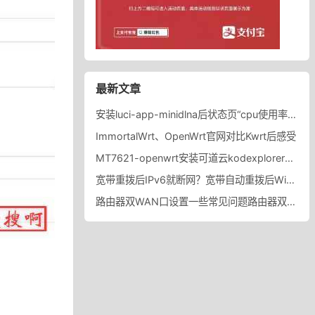
最新文章
安装luci-app-minidlna后状态页“cpu使用率“显示虚高，排除过程记录。
ImmortalWrt、OpenWrt官网对比Kwrt后感受
MT7621-openwrt安装可道云kodexplorer轻量化NAS
宽带重拨后IPv6就断网？宽带自动重拨后Win10的IPv6失效
路由器双WAN口设置一些常见问题路由器双WAN口设置踩坑