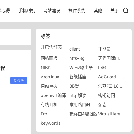
验心得
手机刷机
网站建设
操作系统
其他
关于
标签
开启伪静态
client
正能量
网络面板
ntfs-3g
天猫国际自营全球超级店
NIKKI
WiFi7路由器
IIS6
教程
Archlinux
智能插座
AdGuard Home
爱搜啊
自动重拨
BB煲
沛喆PZ-L8 Nwrt固件
openwrt编译
http解读
密钥访问
有线耳机
家用路由器
杂志
Frp
极路由4增强版
VirtualHere
keywords