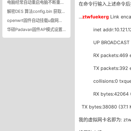
电脑经常自动重启电脑不断重启是因为什么？电脑为什么老是自动重启?
在命令行输入上述命令后找到
解密DES 算法config.bin 获取 TP-LINK 路由的所有密码（包括无线、ADSL、802.1X等）
...
ztwfuekerg
Link enca
openwrt固件自动挂载u盘网上邻居共享访问 openwrt将系统转移到u盘
inet addr:10.121.12.
华硕Padavan固件AP模式设置无线中继实现无线漫游AP模式Lan bridge无线漫游
UP BROADCAST RUN
RX packets:469 error
TX packets:392 error
collisions:0 txque
RX bytes:42064 (41
TX bytes:38080 (37.1 Ki
我的虚拟网卡名即为: ztwf