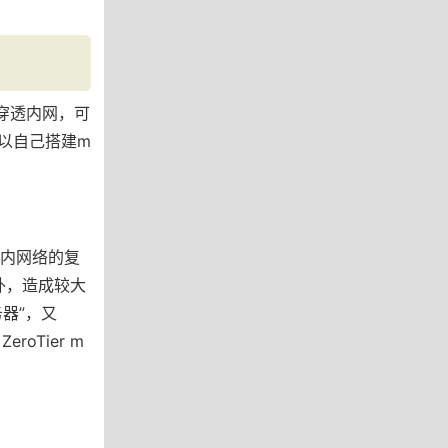
穿透内网，可
以自己搭建m
内网络的复
国外，造成较大
务器”，又
oTier m