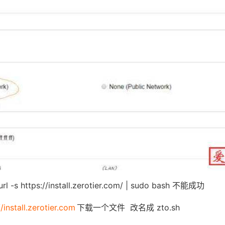
s https://install.zerotier.com/ | sudo bash 不能成功
//install.zerotier.com
下载一个文件 改名成 zto.sh