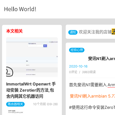
本文相关
欢迎关注我的店铺
通知
经验心得
斐讯N1刷入arm
2020-10-16
0评论
/
3863
阅读
ImmortalWrt Openwrt 手
首先斐讯N1需要刷入
Arm
动安装 Zerotier的方法,包
斐讯N1刷入armbian 5.
含内网其它机器访问
路由器相关
10个月前 (09-28)
#使用这行命令安装ZeroTi