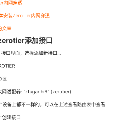
ier内网穿透
本安装ZeroTier内网穿透
”的文章
zerotier添加接口
络 - 接口界面，选择添加新接口...
TIER
协议
 "ztugarihi6" (zerotier)
i6是每个设备上都不一样的，可以在上述查看路由表中查看
上创建接口