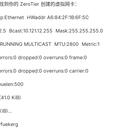
你的 ZeroTier 创建的虚拟网卡：
p:Ethernet HWaddr A6:84:2F:1B:6F:5C
5 Bcast:10.121.12.255 Mask:255.255.255.0
NING MULTICAST MTU:2800 Metric:1
s:0 dropped:0 overruns:0 frame:0
s:0 dropped:0 overruns:0 carrier:0
uelen:500
.0 KiB)
B)...
uekerg