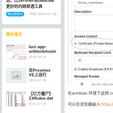
透，比zerotier和tailscale
更好的内网穿透工具
路由器相关
1年前 (2025-07-16)
猜你喜欢
luci-app-
unblockmusic
插件免费下载
2019-08-16
付费歌曲编译
固件
OpenWRT/LEDE
在Proxmox
路由器插件
VE上运行
OpenWrt/LEDE
2018-07-10
虚拟机——
2.PVE下运行的
OpenWrt/LEDE
在armbian 环境下运用 curl -
【亿万僵尸】
固件编译要点
ZXRules.dat
文件打开工具
可以在浏览器输入
https:
2021-01-16
ZXRules.dat
文件