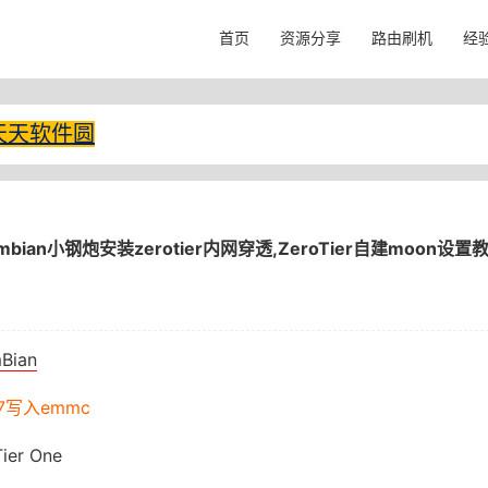
首页
资源分享
路由刷机
经
天天软件圆
bian小钢炮安装zerotier内网穿透,ZeroTier自建moon设置
Bian
77写入emmc
er One