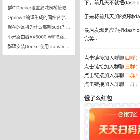
下，前几天不就把dashic
群晖Docker设置局域网桥接教程群晖Docker设置bridge-host模式
于是将前几天加的移除das
Openwrt编译生成的固件名字sysupgrade，squashfs，factory有什么区别
现在的耳机为什么都叫buds？为什么如今耳机多以“buds”命名？
最后发现是应为把dashi
小米路由器AX6000 WiFi6路由器家用千兆高速5G双频千兆端口学生宿舍稳定大户型全屋覆盖wifi_小米官方旗舰店
完美~
群晖安装Docker使用Transmission下载报错Unable to save resume file: No such file or directory
点击链接加入群聊
四群：7
点击链接加入群聊
三群：
点击链接加入群聊
二群：
点击链接加入群聊
一群：
饿了么红包