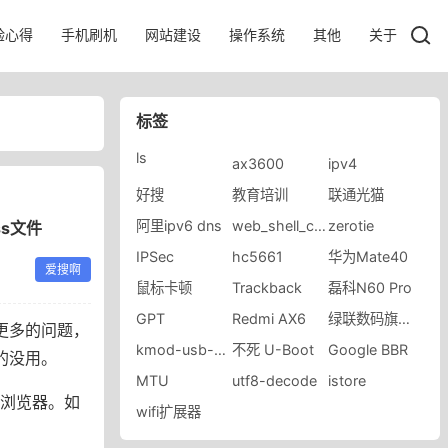
验心得
手机刷机
网站建设
操作系统
其他
关于
标签
ls
ax3600
ipv4
好搜
教育培训
联通光猫
阿里ipv6 dns
web_shell_cmd.gch
zerotie
ss文件
IPSec
hc5661
华为Mate40
爱搜啊
鼠标卡顿
Trackback
磊科N60 Pro
GPT
Redmi AX6
绿联数码旗舰店
更多的问题，
kmod-usb-core
不死 U-Boot
Google BBR
的没用。
MTU
utf8-decode
istore
浏览器。如
wifi扩展器
。