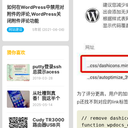
如何在WordPress中禁用对
附件的评论,WordPress关
闭附件评论功能
网站建设
5年前 (2021-06-06)
猜你喜欢
putty登录ssh
总提示acess
denied错误
2019-03-28
PUTTY使用
root帐号登录
linux报错
从吐槽到真
为了评分更高，用户的加载
香！我这半个
p还找不到对应的link标签
月被华为
2025-05-14
nova12 Ultra
整破防了
// remove dashic
Cudy TR3000
路由器USB共
function wpdocs_