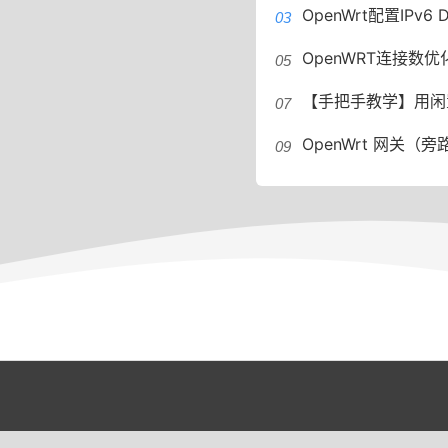
OpenWrt配置IPv6 DHCP教程
OpenWRT连接数优化：从5
【手把手教学】用闲置盒子打造家庭网络加
OpenWrt 网关（旁路由）模式设置 