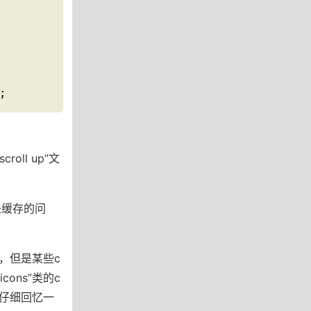
;
ll up”文
不是缓存的问
，但是某些c
ons”类的c
再仔细回忆一