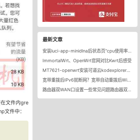
最新文章
安装luci-app-minidlna后状态页“cpu使用率“显示虚高，排除过程记录。
ImmortalWrt、OpenWrt官网对比Kwrt后感受
MT7621-openwrt安装可道云kodexplorer轻量化NAS
宽带重拨后IPv6就断网？宽带自动重拨后Win10的IPv6失效
路由器双WAN口设置一些常见问题路由器双WAN口设置踩坑
在文件内gre
php文件中：