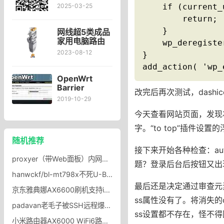
享上网专用
    if (current_
2025-03-25
ImmortalWrt
        return;

固件（附
23.05/24.10
    }

网线超5类成品
版下载）
家用电脑路由
    wp_deregiste
器交换机宽带
2023-08-12
}

连接跳线
add_action( 'wp_
_ENJOYLINK
欢联旗舰店
OpenWrt
Barrier
改完后再次测试，dashic
Breaker
2019-10-29
14.07添加
今天查看网站页面，发现右下
luci-app-ddns
界面管理花生
字。“to top”插件设
壳域名，
随机推荐
OpenWrt添加
接下来开始各种检查：aut
花生壳DDNS
proxyer（带Web面板）内网穿透工具安装及使用方法，proxyer免费内网映射工具
题？登录后台后按钮又出
hanwckf/bl-mt798x不死U-Boot下载支持DHCP MT798x不死 U-Boot 支持自动下发 DHCP
最后还是决定通过审查元
京东雅典娜AX6600刷机支持istore商店固件支持LED显示分享下载
ss属性没有了。将消失的c
padavan老毛子被SSH远程爆破登录路由器设置远程登录黑白名单
ss设置都不存在，怪不得图
小米路由器AX6000 WiFi6路由器家用千兆高速5G双频千兆端口学生宿舍稳定大户型全屋覆盖wifi_小米官方旗舰店_网络设备/网络相关