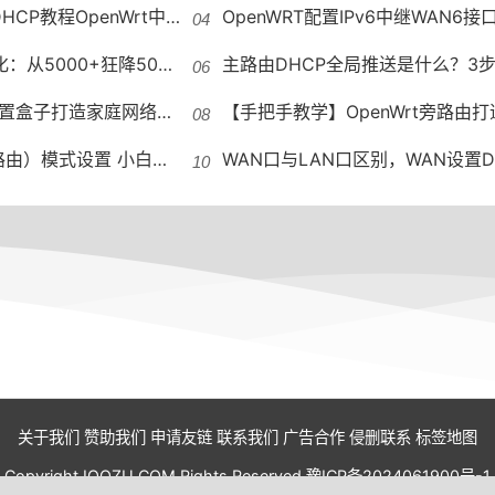
OpenWrt中配置IPv6的DHCP功能
OpenWRT配置IPv6中继WAN6接口没有DHCP OpenWRT
000+狂降50%解决网络卡顿
主路由DHCP全局推送是什么？3步设置旁路由，全家设备自
速器——OpenWrt旁路由极简设置指南
【手把手教学】OpenWrt旁路由打造IPv6纯净上网环境｜DN
小白必备教程 适用于N1及所有旁路由设备
WAN口与LAN口区别，WAN设置DHCP服
关于我们
赞助我们
申请友链
联系我们
广告合作
侵删联系
标签地图
Copyright IOOZU.COM Rights Reserved.
豫ICP备2024061900号-1