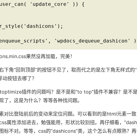
user_can( 'update_core' )) {

r_style('dashicons');

enqueue_scripts', 'wpdocs_dequeue_dashicon' )
ons.min.css果然没再加载，完美！
角“回到顶部”的按钮不见了，取而代之的是左下角无样式的“scro
置的浮动按钮去哪了？
optimize插件的问题吗？是不是和”to top”插件不兼容？是
现了，这是为什么？等等各种找问题。
素对比登陆前后的变动来定位问题。可以看到的是html元素一致
ss属性添加进去，勉强能用，形状比较别扭。再仔细看，”dashic
标不对。等等，css的”dashicons”类，这个怎么有点眼熟？