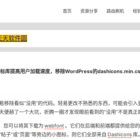
首页
资源分享
路由刷机
经
天天软件圆
图标库提高用户加载速度，移除WordPress的dashicons.min.c
易移除看似“没用”的代码。轻易更改不熟悉的东西，可能会引入
天便趟了一个大坑，折腾一圈才发现眼前看到的“没用”不是真正
标库，您可以将其下载为
webfont
。它们在后端和前端都提供给您的
帖子”或“页面”等旁边的小图标，则它们全部来自
Dashicons
库