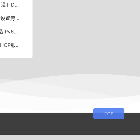
 IPv6中继
动科学上网！
S防污染实战
务器的误区