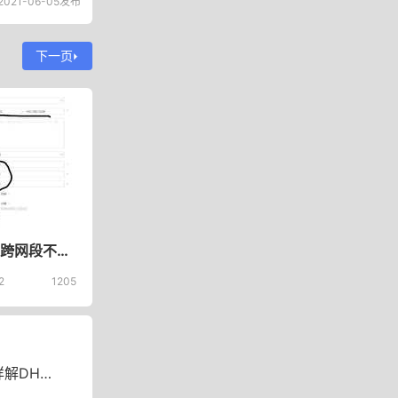
2021-06-05发布
下一页
爱快路由跨网段不同网段分配DHCP网关和DNS方法
2
1205
CP设置