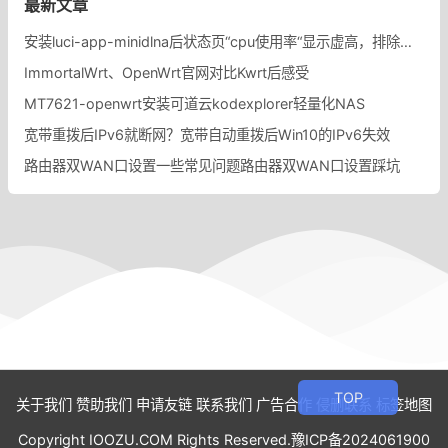
最新文章
安装luci-app-minidlna后状态页“cpu使用率“显示虚高，排除过程记录。
ImmortalWrt、OpenWrt官网对比Kwrt后感受
MT7621-openwrt安装可道云kodexplorer轻量化NAS
宽带重拨后IPv6就断网？宽带自动重拨后Win10的IPv6失效
路由器双WAN口设置一些常见问题路由器双WAN口设置踩坑
关于我们
赞助我们
申请友链
联系我们
广告合作
侵删联系
标签地图
Copyright IOOZU.COM Rights Reserved.
豫ICP备2024061900