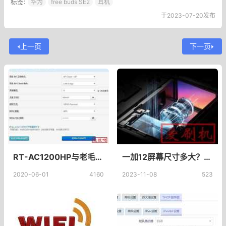
标签:
华为
free buds SE2
耳机
于2023-07-20发布
上一页
下一页
RT-AC1200HP与老毛子Padavan固件对比,支持华硕APP远程管理老毛子Padavan固件分享
一加12屏幕尺寸多大？是什么屏？有指纹识别吗？
2020-06-01
4160
2023-11-08
523