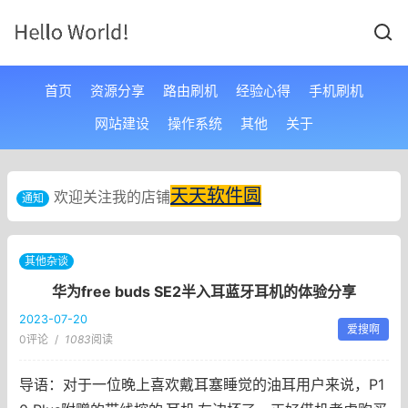
首页
资源分享
路由刷机
经验心得
手机刷机
网站建设
操作系统
其他
关于
天天软件圆
欢迎关注我的店铺
通知
其他杂谈
华为free buds SE2半入耳蓝牙耳机的体验分享
2023-07-20
爱搜啊
0评论
/
1083
阅读
导语：对于一位晚上喜欢戴耳塞睡觉的油耳用户来说，P1