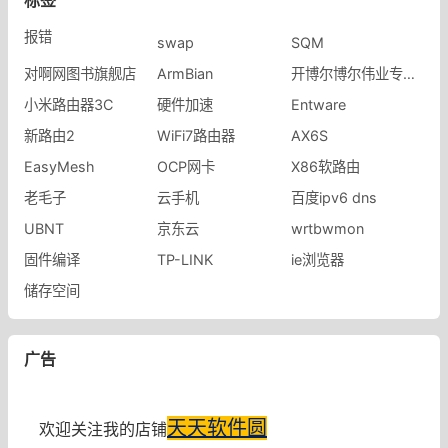
报错
swap
SQM
对啊网图书旗舰店
ArmBian
开博尔博尔伟业专卖店
小米路由器3C
硬件加速
Entware
新路由2
WiFi7路由器
AX6S
EasyMesh
OCP网卡
X86软路由
老毛子
云手机
百度ipv6 dns
UBNT
京东云
wrtbwmon
固件编译
TP-LINK
ie浏览器
储存空间
广告
天天软件圆
欢迎关注我的店铺