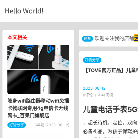
本文相关
欢迎关注我的店铺
通知
好物分享
【TOVE官方正品】儿童
2023-08-12
0评论
/
444
阅读
随身wifi路由器移动wifi免插
儿童电话手表5
卡物联网专用4g电信卡无线
网卡_百果门旗舰店
，超长待机，定位，双向
好物分享
3年前 (2023-08-12)
必备礼品，为孩子保驾护