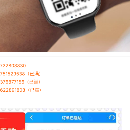
22808830
751529538（已满）
376877156（已满）
622891808（已满）