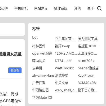
验心得
手机刷机
网站建设
操作系统
其他
关于
标签
bot
立白集团官方旗舰店
压力测试工具
梅林固件
群辉swap
诺基亚G010SA
openwrt编译
120Hz AMOLED
无法连接到端口
频通话男女孩童
辅助网关
DT741-scf
bl-mt798x
云手机
Watt Toolkit
besder旗舰店
爱搜啊
zh-cmn-Hans
测试模式
KoolProxy
广告拦截
相关文章
BCM49408
华硕路由器
web_shell_cmd.gch
松下官方旗舰店
条街，假期
华为Mate X3
水GPS定位w