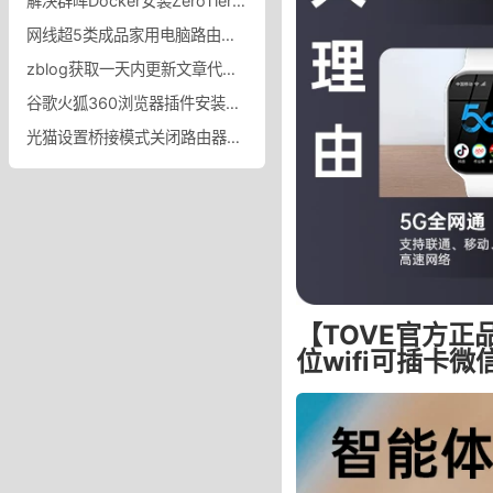
解决群晖Docker安装ZeroTier后重启失效的问题
网线超5类成品家用电脑路由器交换机宽带连接跳线_ENJOYLINK欢联旗舰店
zblog获取一天内更新文章代码获取网站24小时发布的文章方法
谷歌火狐360浏览器插件安装包导出方法浏览器放插件在哪个文件夹
光猫设置桥接模式关闭路由器功能开启桥接模式_光猫超级管理员账号
【TOVE官方正
位wifi可插卡