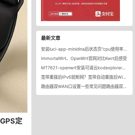
最新文章
安装luci-app-minidlna后状态页“cpu使用率“显示虚高，排除过程记录。
ImmortalWrt、OpenWrt官网对比Kwrt后感受
MT7621-openwrt安装可道云kodexplorer轻量化NAS
宽带重拨后IPv6就断网？宽带自动重拨后Win10的IPv6失效
路由器双WAN口设置一些常见问题路由器双WAN口设置踩坑
GPS定