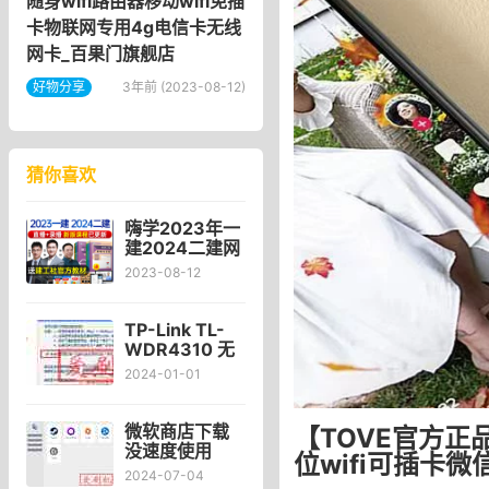
随身wifi路由器移动wifi免插
卡物联网专用4g电信卡无线
网卡_百果门旗舰店
好物分享
3年前 (2023-08-12)
猜你喜欢
嗨学2023年一
建2024二建网
络课程陈印一
2023-08-12
级二级建造师
网课视频教材_
清弘教育专营
TP-Link TL-
店
WDR4310 无
线路由器限速
2024-01-01
设置方法
微软商店下载
【TOVE官方正
没速度使用
位wifi可插卡
Watt Toolkit官
2024-07-04