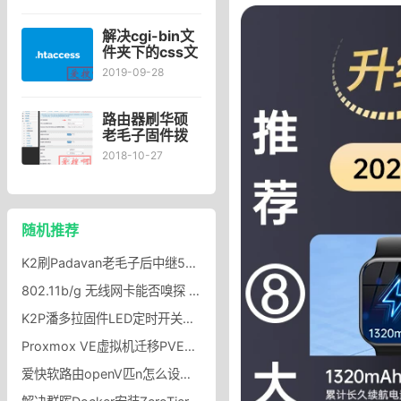
网加速器
解决cgi-bin文
件夹下的css文
件无法生效，
2019-09-28
cgi-bin目录和
文件的权限怎
么设置
路由器刷华硕
老毛子固件拨
号失败掉线的
2018-10-27
解决方法
随机推荐
K2刷Padavan老毛子后中继5G搜索不到问题的解决步骤
802.11b/g 无线网卡能否嗅探 802.11n 流量？
K2P潘多拉固件LED定时开关插件_Padavan固件永久修改LED灯颜色命令
Proxmox VE虚拟机迁移PVE下将虚拟机或LXC容器复制到另一台PVE主机
爱快软路由openV匹n怎么设置，openV匹n设置教程