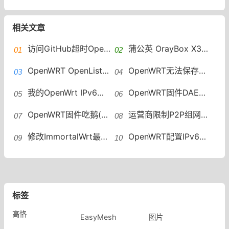
相关文章
访问GitHub超时OpenWRT设置加速访问 GitHub host自动更新
蒲公英 OrayBox X3A 解锁ssh 安装OpenWRT VirtualHere实现USB共享
OpenWRT OpenList安装教程OpenList安装
OpenWRT无法保存修改配置mounting fs with errors, running e2fsck is recommended
我的OpenWrt IPv6折腾记OpenWrt如何配置IPv6地址段
OpenWRT固件DAE（鹅）插件一键安装脚本
OpenWRT固件吃鹅(DAE) 个人配置分享
运营商限制P2P组网怎么办？OpenWRT远程组网绕过限速
修改ImmortalWrt最大连接数方法OpenWRT修改最大连接数
OpenWRT配置IPv6中继WAN6接口没有DHCP OpenWRT IPv6中继
标签
高恪
EasyMesh
图片