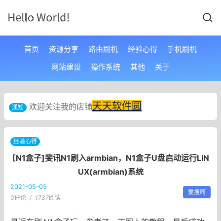
首页
资源分享
路由刷机
经验心得
手机刷机
网站建设
操作系统
其他
关于
天天软件圆
欢迎关注我的店铺
通知
经验心得
[N1盒子]斐讯N1刷入armbian，N1盒子U盘启动运行LIN
UX(armbian)系统
2021-05-05
爱搜啊
0评论
/
1737
阅读