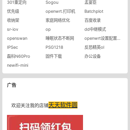
301重定向
Sogou
孟宴臣
优先级
openwrt.打印机
Batchplot
收纳架
家庭网络优化
百度收录
sr-iov
op
dd中继模式
openswan
睡眠状态不断网
openwrt设置配置丢失
IPSec
PSG1218
反恐精英ol
磊科N60Pro
固件下载
办公设备
newifi-mini
广告
天天软件圆
欢迎关注我的店铺