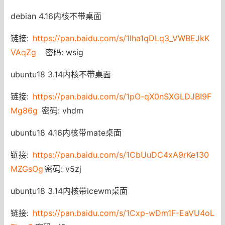
debian 4.16内核不带桌面
链接:
https://pan.baidu.com/s/1lha1qDLq3_VWBEJkK
VAqZg
密码: wsig
ubuntu18 3.14内核不带桌面
链接:
https://pan.baidu.com/s/1pO-qX0nSXGLDJBI9F
Mg86g
密码: vhdm
ubuntu18 4.16内核带mate桌面
链接:
https://pan.baidu.com/s/1CbUuDC4xA9rKe130
MZGsOg
密码: v5zj
ubuntu18 3.14内核带icewm桌面
链接:
https://pan.baidu.com/s/1Cxp-wDm1F-EaVU4oL