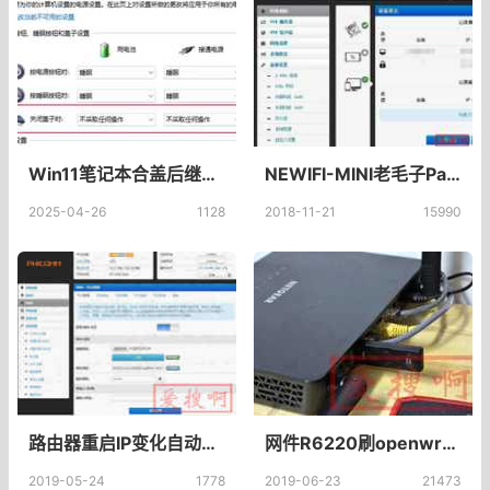
Win11笔记本合盖后继续工作 Win11设置合盖不休眠
NEWIFI-MINI老毛子Padavan固件纯净精简版老毛子Padavan固件下载NEWIFI-MINI固件
2025-04-26
1128
2018-11-21
15990
路由器重启IP变化自动重启NKND进程脚本NKN新网收入变少解决方法
网件R6220刷openwrt固件教程（解决无线问题）网件R6220刷机教程
2019-05-24
1778
2019-06-23
21473