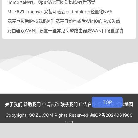
ImmortalWrt、OpenWrt官网对比Kwrt后感受
MT7621-openwrt安装可道云kodexplorer轻量化NAS
宽带重拨后IPv6就断网？宽带自动重拨后Win10的IPv6失效
路由器双WAN口设置一些常见问题路由器双WAN口设置踩坑
关于我们
赞助我们
申请友链
联系我们
广告合作
侵删联系
标签地图
Copyright IOOZU.COM Rights Reserved.
豫ICP备2024061900
号-1
Power By
Z-BlogPHP
.Theme By
xunm_jizhicms