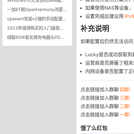
Windows10无法访问SMB服务错误代码：0X80070035找不到网络路径
如果使用NAS等设备
一加6T刷OpenHarmony鸿蒙系统刷机包下载OnePlus6T OpenHarmony刷机
设置完成后建议用
IP
openwrt安装v2瑞的手动配置教程openwrt安装v2瑞及设置教程
补充说明
2023年值得购买的入门级软路由型号推荐
绿联65W氮化镓充电器头PD快充通用Gan适用苹果华为小米笔记本手机macbookpro电脑air双typec多口三插头多功能_绿联数码旗舰店
如果配置后仍然无法访问
Lucky是否成功获取到
运营商是否屏蔽了相关端
内网设备是否配置了正确
点击链接加入群聊
四群：7
点击链接加入群聊
三群：
点击链接加入群聊
二群：
点击链接加入群聊
一群：
饿了么红包