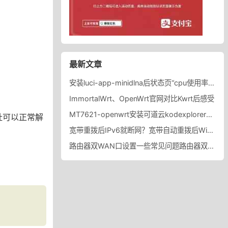
最新文章
安装luci-app-minidlna后状态页“cpu使用率“显示虚高，排除过程记录。
ImmortalWrt、OpenWrt官网对比Kwrt后感受
MT7621-openwrt安装可道云kodexplorer轻量化NAS
地址可以正常解
宽带重拨后IPv6就断网？宽带自动重拨后Win10的IPv6失效
路由器双WAN口设置一些常见问题路由器双WAN口设置踩坑