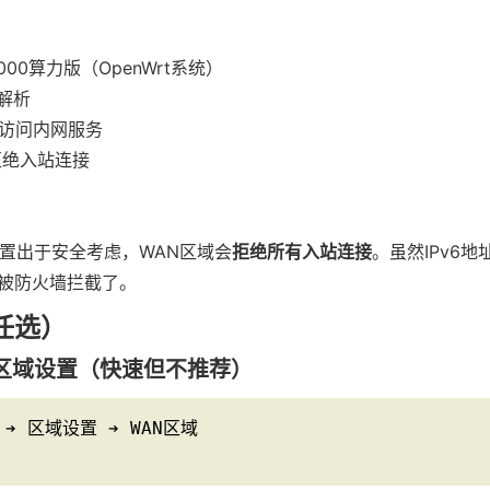
00算力版（OpenWrt系统）
S解析
法访问内网服务
拒绝入站连接
墙设置出于安全考虑，WAN区域会
拒绝所有入站连接
。虽然IPv6
被防火墙拦截了。
任选）
区域设置（快速但不推荐）
➔ 区域设置 ➔ WAN区域

受