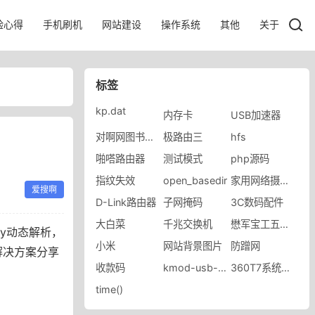
验心得
手机刷机
网站建设
操作系统
其他
关于
标签
kp.dat
内存卡
USB加速器
对啊网图书旗舰店
极路由三
hfs
啪嗒路由器
测试模式
php源码
指纹失效
open_basedir
家用网络摄像头
爱搜啊
D-Link路由器
子网掩码
3C数码配件
大白菜
千兆交换机
懋军宝工五金专营店
ky动态解析，
小米
网站背景图片
防蹭网
解决方案分享
收款码
kmod-usb-ohci
360T7系统优化
time()