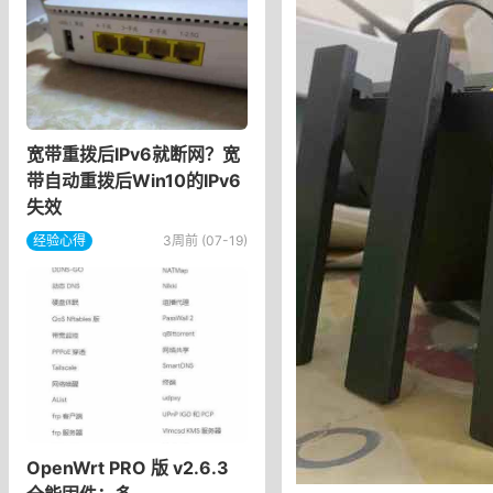
宽带重拨后IPv6就断网？宽
带自动重拨后Win10的IPv6
失效
经验心得
3周前 (07-19)
OpenWrt PRO 版 v2.6.3