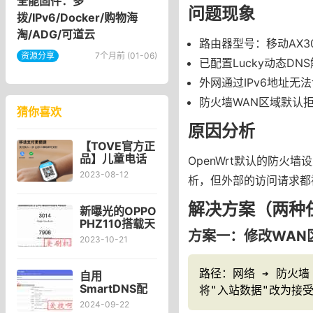
全能固件：多
问题现象
拨/IPv6/Docker/购物海
淘/ADG/可道云
路由器型号：移动AX30
资源分享
7个月前 (01-06)
已配置Lucky动态DN
外网通过IPv6地址无
防火墙WAN区域默认
猜你喜欢
原因分析
【TOVE官方正
品】儿童电话
OpenWrt默认的防火
手表5G全网通
2023-08-12
析，但外部的访问请求都
青少年智能防
水GPS定位wifi
解决方案（两种
可插卡微信视
新曝光的OPPO
频通话男女孩
PHZ110搭载天
童初高中生专
方案一：修改WAN
玑9300处理器
2023-10-21
用_tove旗舰店
骁龙8Gen3，
跑分表现如
路径：网络 ➔ 防火墙 
何？
自用
SmartDNS配
将"入站数据"改为接
置分享
2024-09-22