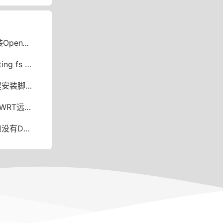
e实现USB共享
 recommended
安装脚本
网绕过限速
 IPv6中继