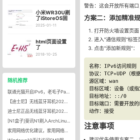
SmartDNS配
警告：这会开放所有端口
置方法
小米WR30U刷
方案二：添加精准
了iStoreOS固
件后，做子路
2025-01-11
由，同时打开
打开防火墙设置页面
WiFi
进入"通信规则"标签
html页面设置
了
点击"添加新规则"：
Charset=UTF-
2018-10-25
8还是中文乱码
添加了
名称：IPv6访问规则

charset=utf8
协议：TCP+UDP（根
还是显示乱码
随机推荐
解决方法
源区域：wan

目标区域：设备（或指定
联通光猫开启IPv6，老毛子Padavan路由器固件开启IPv6,Padavan安装6relayd实现IPv6转发
目标地址：::/0

【迪士尼】无线蓝牙耳机2023新款运动入耳式降噪男女适用华为苹果_忆典影音专营店
目标端口：需要开放的端
动作：接受
迪士尼正品无线蓝牙耳机2023新款降噪运动女适用苹果华为小米oppo_迪士尼莱亚专卖店
[N1盒子]斐讯N1刷入ArchLinuxARM容器，N1盒子启动运行ArchLinuxARM容器系统
注意事项
家用网络优化建议，家用网络几点优化建议经验 NAT类型测试
建议优先使用方案二，