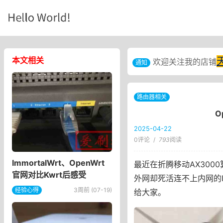
本文相关
欢迎关注我的店铺
通知
路由器相关
O
2025-04-22
0评论
/
793
阅读
ImmortalWrt、OpenWrt
最近在折腾移动AX3000
官网对比Kwrt后感受
外网却死活连不上内网的I
经验心得
3周前 (07-19)
给大家。