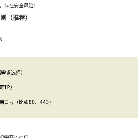
，存在安全风险！
规则（推荐）
页
据需求选择）

IP）

口号（比如80、443）

按需开放端口