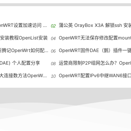
加速访问 GitHub host自动更新
蒲公英 OrayBox X3A 解锁ssh 安装OpenWRT VirtualHer
st安装教程OpenList安装
OpenWRT无法保存修改配置mounting fs with errors, running e2fsck is
OpenWrt如何配置IPv6地址段
OpenWRT固件DAE（鹅）插件一键
(DAE) 个人配置分享
运营商限制P2P组网怎么办？OpenWRT远程组
接数方法OpenWRT修改最大连接数
OpenWRT配置IPv6中继WAN6接口没有DHCP OpenWRT