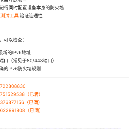
，记得同时配置设备本身的防火墙
v6测试工具
验证连通性
，可以检查：
最新的IPv6地址
口（常见于80/443端口）
的IPv6防火墙规则
22808830
751529538（已满）
376877156（已满）
622891808（已满）