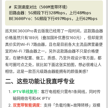
# 实测速度对比（500M宽带环境）

旧路由器：5G频段下行328Mbps，上行48Mbps

BE3600Pro：5G频段下行497Mbps，上行62Mbps
巡天BE3600Pro青云版我已经用了一段时间，这款路由器
价格虽然只有189元（叠加国补优惠仅160元），但却是货
真价实的Wi-Fi 7路由器，且也是目前各大主流品牌里最便
宜的Wi-Fi 7路由器之一，另外这款路由器不只是价格便
宜，在硬件配置、做工、质感、乃至外观设计等方面，都
有可圈可点之处，就比如下面这张实拍图，想必很难让人
相信，这是一款百元级路由器能拥有的颜值美感？
二、这些功能让我直呼专业
IPTV单线复用：
客厅电视柜只需布1条网线，同时传
输网络信号和4K IPTV
双宽带智能调度：
支持「负载均衡+故障转移」双模