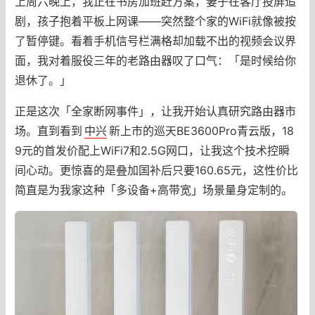
上周六晚上，我正在书房加班赶方案，妻子在客厅投屏追
剧，孩子抱着平板上网课——突然整个家的WiFi就像被按
了暂停键。看着手机信号栏满格却加载不出的视频会议界
面，我对着服役三年的老路由器叹了口气：「是时候给你
退休了。」
正是这次「全家断网事件」，让我开始认真研究路由器市
场。直到看到
中兴
新上市的巡天BE3600Pro青云版，18
9元的首发价配上WiFi7和2.5G网口，让我这个技术控瞬
间心动。更惊喜的是叠加国补后只要160.65元，这性价比
简直是为我家这种「多设备+高带宽」场景量身定制的。