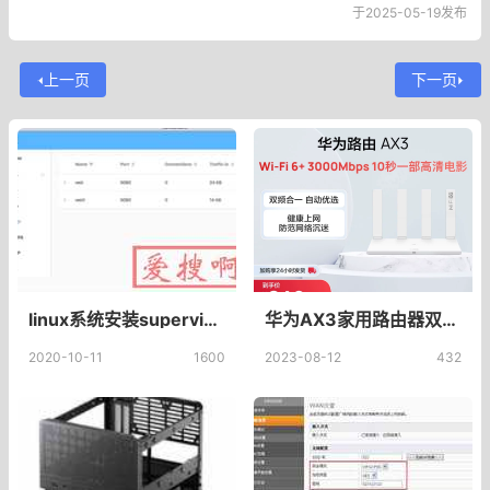
于2025-05-19发布
上一页
下一页
linux系统安装supervisor守护frp进程Frp一键安装脚本&管理脚本下载使用方法
华为AX3家用路由器双核wifi6+千兆端口3000M无线速率上网保护 学生家用高速路由信号强_华为官方旗舰店_网络设备/网络相关
2020-10-11
1600
2023-08-12
432