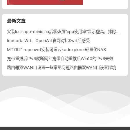
最新文章
安装luci-app-minidlna后状态页“cpu使用率“显示虚高，排除过程记录。
ImmortalWrt、OpenWrt官网对比Kwrt后感受
MT7621-openwrt安装可道云kodexplorer轻量化NAS
宽带重拨后IPv6就断网？宽带自动重拨后Win10的IPv6失效
路由器双WAN口设置一些常见问题路由器双WAN口设置踩坑