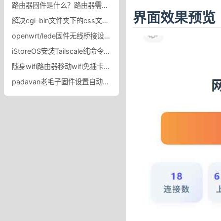
路由器固件是什么？路由器需要频繁更新固件吗？浅谈路由器ac和ap固件更新的重要性
界面效果预览
解决cgi-bin文件夹下的css文件无法生效，cgi-bin目录和文件的权限怎么设置
openwrt/lede固件无线桥接设置OP固件怎么设置WDS功能无线桥接设置
iStoreOS安装Tailscale纯命令行安装
随身wifi路由器移动wifi免插卡物联网专用4g电信卡无线网卡_百果门旗舰店_智能设备
padavan老毛子固件设置自动剔除已连接的弱信号和自动拒绝未连接的弱信号方法