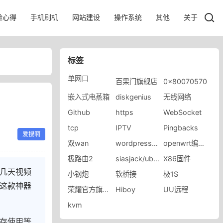
验心得
手机刷机
网站建设
操作系统
其他
关于
标签
单网口
百果门旗舰店
0x80070570
嵌入式电蒸箱
diskgenius
无线网络
Github
https
WebSocket
tcp
IPTV
Pingbacks
爱搜啊
双wan
wordpress优化
openwrt编译ipk包报错
极路由2
siasjack/ubuntuopenwr
X86固件
几天视频
小钢炮
软桥接
极1S
这款神器
荣耀官方旗舰店
Hiboy
UU远程
kvm
存使用等