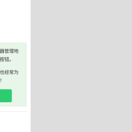
器管理地
按钮。
也经常为
！
包