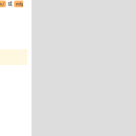
或
s/
edg