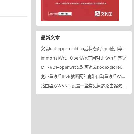
最新文章
安装luci-app-minidlna后状态页“cpu使用率“显示虚高，排除过程记录。
ImmortalWrt、OpenWrt官网对比Kwrt后感受
MT7621-openwrt安装可道云kodexplorer轻量化NAS
宽带重拨后IPv6就断网？宽带自动重拨后Win10的IPv6失效
路由器双WAN口设置一些常见问题路由器双WAN口设置踩坑