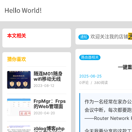
本文相关
欢迎关注我的店铺
通知
路由器相关
猜你喜欢
一键重
随连M01随身
2025-06-25
wifi移动无线
0评论
/
380
阅读
wi-fi6全国通用
2023-08-12
4G网络电信移
动免插卡便携
式插电脑笔记
FrpMgr：Frps
作为一名经常在家办公
本车载租房办
的Web管理面
会议中断，每次都要跑
公上网5000毫
板安装及使用
2020-04-20
安_随连旗舰店
教程，Frp的
——Router Netw
Web管理面
板：FrpMgr安
zblog博客php
今天我要分享的这款工