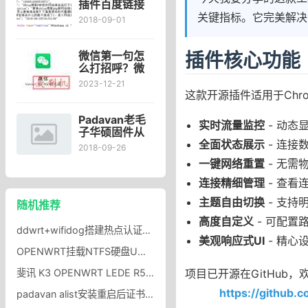
装及使用
插件百度链接
提交工具(含熊
关键指标。它完美解决
2018-09-01
掌号) 修改添加
熊掌号支持图
片
插件核心功能
微信第一句怎
么打招呼？微
信建议：聊天
2023-12-21
不要发“在吗”
这款开源插件适用于Chr
Padavan老毛
实时流量监控
- 动态
子华硕固件从
全面状态展示
- 连接
路由表提取获
2018-09-26
取WAN网关地
一键网络重置
- 无需
址命令
连接精细管理
- 查看
主题自由切换
- 支持
随机推荐
高度自定义
- 可配置路
ddwrt+wifidog搭建热点认证系统(无线路由器web认证）
美观响应式UI
- 精心
OPENWRT挂载NTFS硬盘U盘OPENWRT支持读写NTFS分区
项目已开源在GitHub
斐讯 K3 OPENWRT LEDE R5固件，Adbyby Plus，潘多拉多拨,碳酸饮料Pro,SQM QOS
https://github.c
padavan alist安装重启后证书认证x509:certificate signed by unknown authority错误