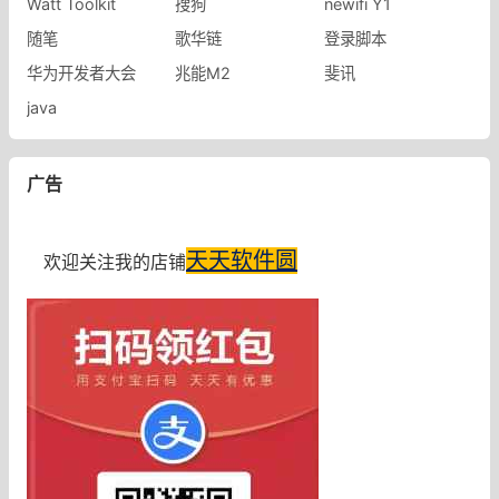
Watt Toolkit
搜狗
newifi Y1
随笔
歌华链
登录脚本
华为开发者大会
兆能M2
斐讯
java
广告
天天软件圆
欢迎关注我的店铺