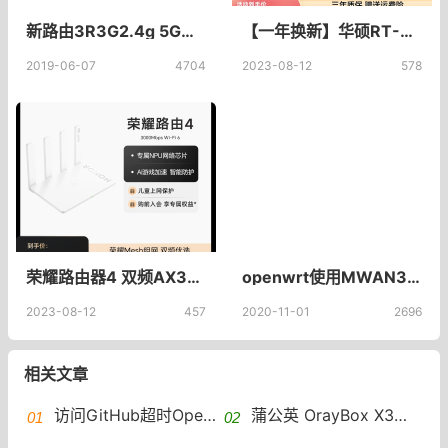
新路由3R3G2.4g 5G带宽问题对比！新路由3newifi D2和小米mi R3G对比
【一年换新】华硕RT-AX82U V2升级版 AP功能 中央电竞路由器 RGB灯效 家用千兆 网易uu加速 双频无线 5400M_ASUS华硕旗舰店_网络设备/网络相关
2019-06-07
4704
2023-08-12
578
荣耀路由器4 双频AX3000wifi6双核千兆家用高速穿墙王无线大功率增强大户型_荣耀官方旗舰店_网络设备/网络相关
openwrt使用MWAN3多线接入多线叠加——2、添加WAN添加新接口并配置不同网关跃点
2023-08-12
457
2020-11-01
2696
相关文章
访问GitHub超时OpenWRT设置加速访问 GitHub host自动更新
蒲公英 OrayBox X3A 解锁ssh 安装OpenWRT VirtualHere实现USB共享