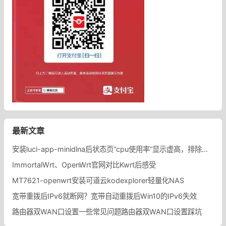
最新文章
安装luci-app-minidlna后状态页“cpu使用率“显示虚高，排除过程记录。
ImmortalWrt、OpenWrt官网对比Kwrt后感受
MT7621-openwrt安装可道云kodexplorer轻量化NAS
宽带重拨后IPv6就断网？宽带自动重拨后Win10的IPv6失效
路由器双WAN口设置一些常见问题路由器双WAN口设置踩坑