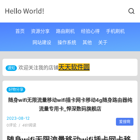
首页
资源分享
路由刷机
经验心得
手机刷机
网站建设
操作系统
其他
关于
天天软件圆
欢迎关注我的店铺
通知
好物分享
随身wifi无限流量移动wifi插卡网卡移动4g随身路由器纯
流量专用卡_悍深数码旗舰店
2023-08-12
爱搜啊
0评论
/
461
阅读
随身wifi无限流量移动wifi插卡网卡移