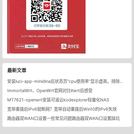
最新文章
安装luci-app-minidlna后状态页“cpu使用率“显示虚高，排除过程记录。
ImmortalWrt、OpenWrt官网对比Kwrt后感受
MT7621-openwrt安装可道云kodexplorer轻量化NAS
宽带重拨后IPv6就断网？宽带自动重拨后Win10的IPv6失效
路由器双WAN口设置一些常见问题路由器双WAN口设置踩坑