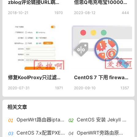
zblog评论链接URL跳转源码给评论内的链接添加二次跳转页面设置URL跳转策略
倍思Q电充电宝10000毫安迷你自带线快充2W超薄小巧便携移动电源超大容量适用华为小米苹果专用官方旗舰店正品_baseus倍思旗舰店
2018-10-21
1970
2023-08-12
444
修复KoolProxy只过滤视频广告iPSet工作模式解决CPU占用高问题日志打印错误
CentOS 7 下用 firewall-cmd / iptables 实现 NAT 转发供内网服务器联网
2020-07-31
1971
2020-09-10
1357
相关文章
OpenWrt路由器iptables设置IP重定向的方法，MASQUERADE有什么用？
CentOS 安装 Jekyll 步骤
CentOS 7.x配置PXE（网络启动）服务器实现自动操作系统安装
OpenWRT旁路由原理——1.openwrt防火墙iptables介绍旁路由实现的两种方法