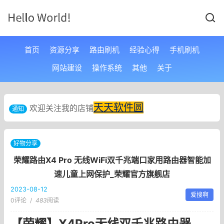
首页
资源分享
路由刷机
经验心得
手机刷机
网站建设
操作系统
其他
关于
天天软件圆
欢迎关注我的店铺
通知
好物分享
荣耀路由X4 Pro 无线WiFi双千兆端口家用路由器智能加
速儿童上网保护_荣耀官方旗舰店
2023-08-12
爱搜啊
0评论
/
483
阅读
【荣耀】X4Pro无线双千兆路由器