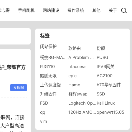
验心得
手机刷机
网站建设
操作系统
其他
关于
标签
闭站保护
软路由
份额
锐捷RG-MA3063
A Problem Has Been
PUBG
PJG110
htaccess
IPV6网关
保护_荣耀官方
鲲鹏无限
epic
AC2100
上传速度慢
Hame
b70华硕固件
爱搜啊
升级固件
群辉swap
SSD
FSD
Logitech Options Daemon
Kali Linux
qq
120Hz AMOLED
openwrt15.05
碰联网，连接
vim
家用大户型高速