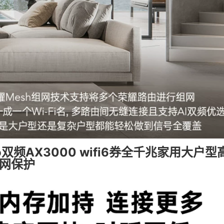
o双频AX3000 wifi6券全千兆家用大户
上网保护