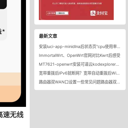
最新文章
安装luci-app-minidlna后状态页“cpu使用率“显示虚高，排除过程记录。
ImmortalWrt、OpenWrt官网对比Kwrt后感受
MT7621-openwrt安装可道云kodexplorer轻量化NAS
宽带重拨后IPv6就断网？宽带自动重拨后Win10的IPv6失效
路由器双WAN口设置一些常见问题路由器双WAN口设置踩坑
型高速无线