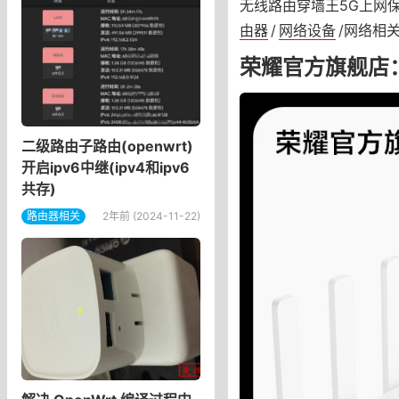
无线路由穿墙王5G上网保
由器
/
网络设备
/网络相
荣耀官方旗舰店
二级路由子路由(openwrt)
开启ipv6中继(ipv4和ipv6
共存)
路由器相关
2年前 (2024-11-22)