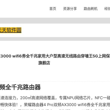
首页
资源分享
路由刷机
经
天天软件圆
X3000 wifi6券全千兆家用大户型高速无线路由穿墙王5G上网
旗舰店
双频全千兆路由器
高速连接力，200㎡高速网络覆盖，专属NPU网络芯片，NFC一
快体验！，荣耀路由器4 Pro双频AX3000 wifi6券全千兆