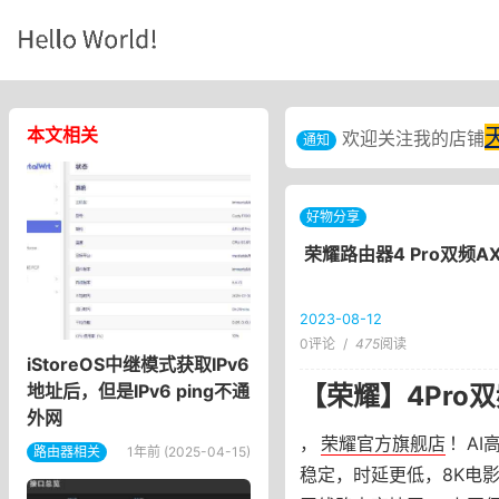
本文相关
欢迎关注我的店铺
通知
好物分享
荣耀路由器4 Pro双频A
2023-08-12
0评论
/
475
阅读
iStoreOS中继模式获取IPv6
【荣耀】4Pro
地址后，但是IPv6 ping不通
外网
，
荣耀官方旗舰店
！AI
路由器相关
1年前 (2025-04-15)
稳定，时延更低，8K电影畅