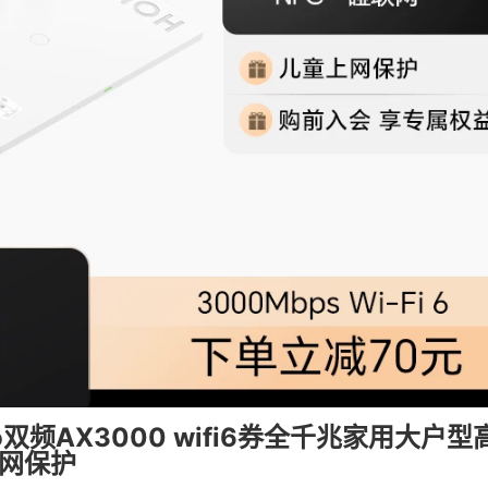
o双频AX3000 wifi6券全千兆家用大户
上网保护