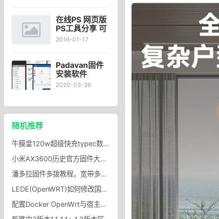
frpc启动失败,
注意检查端口
是否有冲突,程
在线PS 网页版
序是否下载完
PS工具分享 可
整
满足简单图片
2016-01-17
处理需求【编
辑图片 处理照
片 闪图】
Padavan固件
安装软件
包,7620老毛子
2020-03-26
Padavan固件
安装openwrt
安装额外的软
件包
随机推荐
牛膜皇120w超级快充typec数据线180度旋转头适用华为苹果oppo安卓vivo小米手机闪充防折断tpyec保护充电线器_牛膜皇旗舰店
小米AX3600历史官方固件大全包含运营商版本和国际版本
潘多拉固件多拨教程，宽带多拨设置方法潘多拉固件多拨设置方法教程
LEDE(OpenWRT)如何修改国内软件源方法以及部分源信息备份(中科大USTC开源镜像站)
配置Docker OpenWrt与宿主机网络互通及作为网关详细教程