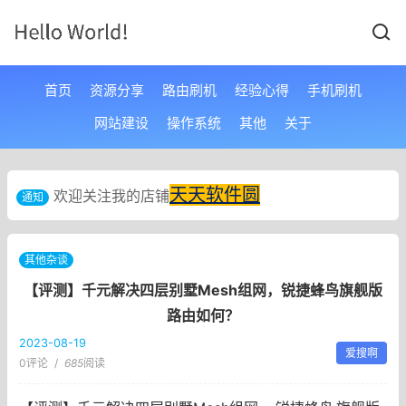
首页
资源分享
路由刷机
经验心得
手机刷机
网站建设
操作系统
其他
关于
天天软件圆
欢迎关注我的店铺
通知
其他杂谈
【评测】千元解决四层别墅Mesh组网，锐捷蜂鸟旗舰版
路由如何？
2023-08-19
爱搜啊
0评论
/
685
阅读