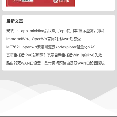
最新文章
安装luci-app-minidlna后状态页“cpu使用率“显示虚高，排除过程记录。
ImmortalWrt、OpenWrt官网对比Kwrt后感受
MT7621-openwrt安装可道云kodexplorer轻量化NAS
宽带重拨后IPv6就断网？宽带自动重拨后Win10的IPv6失效
路由器双WAN口设置一些常见问题路由器双WAN口设置踩坑