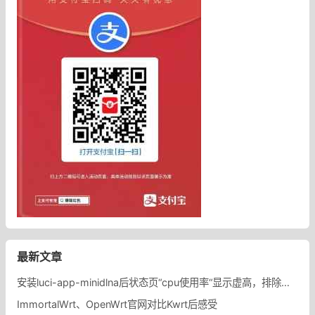
最新文章
安装luci-app-minidlna后状态页“cpu使用率“显示虚高，排除过程记录。
ImmortalWrt、OpenWrt官网对比Kwrt后感受