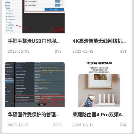
手把手整治USB打印服务器"诈尸"！半夜乱醒太闹心
4K高清智能无线网络机顶盒家用WiFi数字电视盒子移动电信全网通用_鲸威影音旗舰店
2025-03-03
353
2023-08-12
421
华硕固件受保护的管理帧(PMF)是什么？Protected Management Frames(PMF)怎么用
荣耀路由器4 Pro双频AX3000 wifi6券全千兆家用大户型高速无线路由穿墙王5G上网保护_荣耀官方旗舰店
2020-12-12
3978
2023-08-12
560