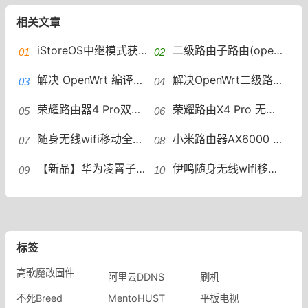
相关文章
iStoreOS中继模式获取IPv6地址后，但是IPv6 ping不通外网
二级路由子路由(openwrt)开启ipv6中继(ipv4和ipv6共存)
解决 OpenWrt 编译过程中 toolchain/binutils 构建失败的问题
解决OpenWrt二级路由提示“局域网上没有公共前缀”的问题
荣耀路由器4 Pro双频AX3000 wifi6券全千兆家用大户型高速无线路由穿墙王5G上网保护_荣耀官方旗舰店
荣耀路由X4 Pro 无线WiFi双千兆端口家用路由器智能加速儿童上网保护_荣耀官方旗舰店
随身无线wifi移动全国通用4g高速流量上网卡笔记本电脑路由器三网通智能免插卡网络热点便携式无限上网宝宽带_蒙旭数码旗舰店
小米路由器AX6000 WiFi6路由器家用千兆高速5G双频千兆端口学生宿舍稳定大户型全屋覆盖wifi_小米官方旗舰店
【新品】华为凌霄子母路由器Q6E家用路由器上网全屋wifi_华为官方旗舰店
伊鸣随身无线wifi移动wilf便携式热点wi-fi网络免插卡上网宝带数据线三网通车载宽带流量卡托智能路由器wilf_伊鸣旗舰店
标签
高歌魔改固件
阿里云DDNS
刷机
不死Breed
MentoHUST
平板电视