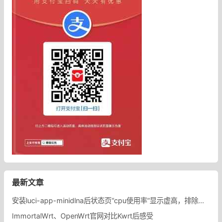
最新文章
安装luci-app-minidlna后状态页“cpu使用率“显示虚高，排除过程记录。
ImmortalWrt、OpenWrt官网对比Kwrt后感受