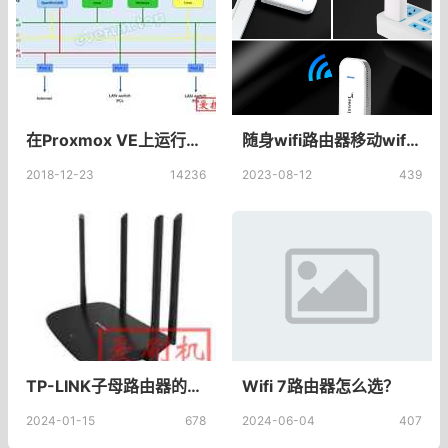
在Proxmox VE上运行OpenWrt/LEDE虚拟机——3.PVE的网络设置(1)规划网络
随身wifi路由器移动wifi免插卡物联网专用4g电信卡无线网卡_百果门旗舰店
2018-12-23
14236
2023-08-12
439
​TP-LINK子母路由器的复位键在哪？tp-link子母路由器的复位键？
Wifi 7路由器怎么选？
2024-01-15
678
2024-06-04
407