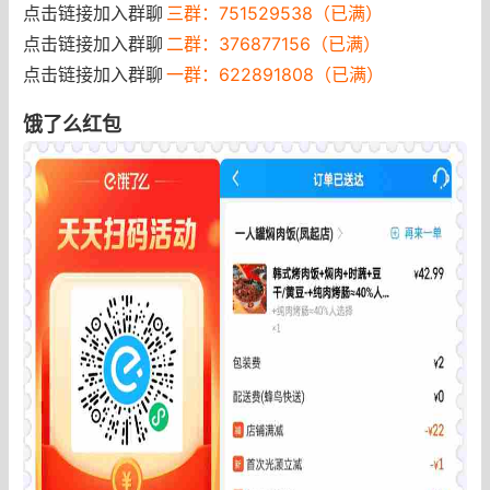
点击链接加入群聊
三群：751529538（已满）
点击链接加入群聊
二群：376877156（已满）
点击链接加入群聊
一群：622891808（已满）
饿了么红包