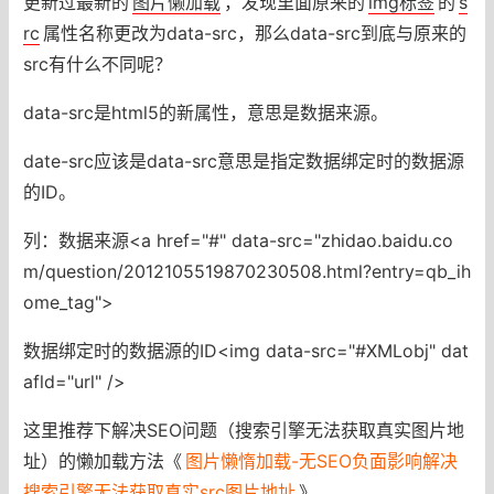
更新过最新的
图片懒加载
，发现里面原来的
img标签
的
s
rc
属性名称更改为data-src，那么data-src到底与原来的
src有什么不同呢？
data-src是html5的新属性，意思是数据来源。
date-src应该是data-src意思是指定数据绑定时的数据源
的ID。
列：数据来源<a href="#" data-src="zhidao.baidu.co
m/question/2012105519870230508.html?entry=qb_ih
ome_tag">
数据绑定时的数据源的ID<img data-src="#XMLobj" dat
afld="url" />
这里推荐下解决SEO问题（搜索引擎无法获取真实图片地
址）的懒加载方法《
图片懒惰加载-无SEO负面影响解决
搜索引擎无法获取真实src图片地址
》