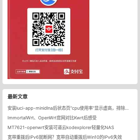
最新文章
安装luci-app-minidlna后状态页“cpu使用率“显示虚高，排除过程记录。
ImmortalWrt、OpenWrt官网对比Kwrt后感受
MT7621-openwrt安装可道云kodexplorer轻量化NAS
宽带重拨后IPv6就断网？宽带自动重拨后Win10的IPv6失效