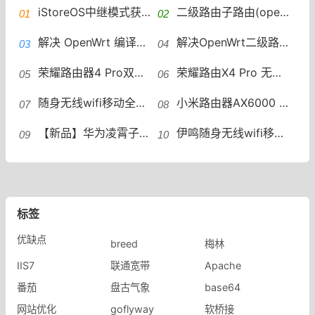
iStoreOS中继模式获取IPv6地址后，但是IPv6 ping不通外网
二级路由子路由(openwrt)开启ipv6中继(ipv4和ipv6共存)
解决 OpenWrt 编译过程中 toolchain/binutils 构建失败的问题
解决OpenWrt二级路由提示“局域网上没有公共前缀”的问题
荣耀路由器4 Pro双频AX3000 wifi6券全千兆家用大户型高速无线路由穿墙王5G上网保护_荣耀官方旗舰店
荣耀路由X4 Pro 无线WiFi双千兆端口家用路由器智能加速儿童上网保护_荣耀官方旗舰店
随身无线wifi移动全国通用4g高速流量上网卡笔记本电脑路由器三网通智能免插卡网络热点便携式无限上网宝宽带_蒙旭数码旗舰店
小米路由器AX6000 WiFi6路由器家用千兆高速5G双频千兆端口学生宿舍稳定大户型全屋覆盖wifi_小米官方旗舰店
【新品】华为凌霄子母路由器Q6E家用路由器上网全屋wifi_华为官方旗舰店
伊鸣随身无线wifi移动wilf便携式热点wi-fi网络免插卡上网宝带数据线三网通车载宽带流量卡托智能路由器wilf_伊鸣旗舰店
标签
优缺点
breed
梅林
IIS7
联通宽带
Apache
番茄
盘古气象
base64
网站优化
goflyway
软桥接