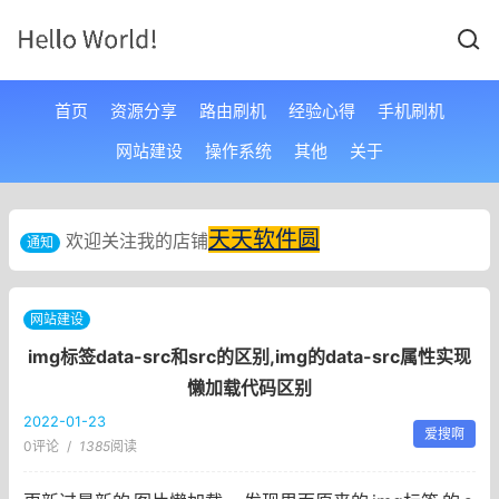
首页
资源分享
路由刷机
经验心得
手机刷机
网站建设
操作系统
其他
关于
天天软件圆
欢迎关注我的店铺
通知
网站建设
img标签data-src和src的区别,img的data-src属性实现
懒加载代码区别
2022-01-23
爱搜啊
0评论
/
1385
阅读