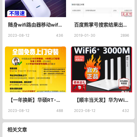
随身wifi路由器移动wifi免插卡物联网专用4g电信卡无线网卡_百果门旗舰店_智能设备
百度熊掌号搜索结果出图成功出图设置方法及错误信息原因
2023-08-12
436
2019-01-30
2896
【一年换新】华硕RT-AX82U V2升级版 AP功能 中央电竞路由器 RGB灯效 家用千兆 网易uu加速 双频无线 5400M_ASUS华硕旗舰店
【顺丰当天发】华为WiFi6无线路由器 AX3Pro高配版 家用千兆高速全屋覆盖大户型 全千兆端口wifi穿墙王AX3000_华为典海专卖店
2023-08-12
488
2023-08-12
432
相关文章