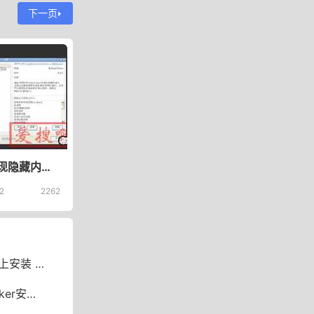
下一页
zblog实现隐藏内容加群可见QQ机器人【加群可见】酷Q及CoolQ HTTP API插件测试专用文章
2
2262
ker 版迅雷
现反向代理