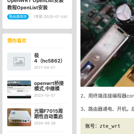
OpenWRT OpenList安装
教程OpenList安装
路由器相关
1年前 (2025-07-04)
猜你喜欢
极
4（hc5862）
b70系列有PB-
2017-04-07
UBOOT支持了
openwrt桥接
模式,中继模
式,ap模式下的
2、用终端连接编程器com
2023-10-07
接口设置方法
3、路由器通电、开机。
光猫F7015周
期性自动重启
的F7015TV3
2024-06-29
账号：zte_wrt

重启问题