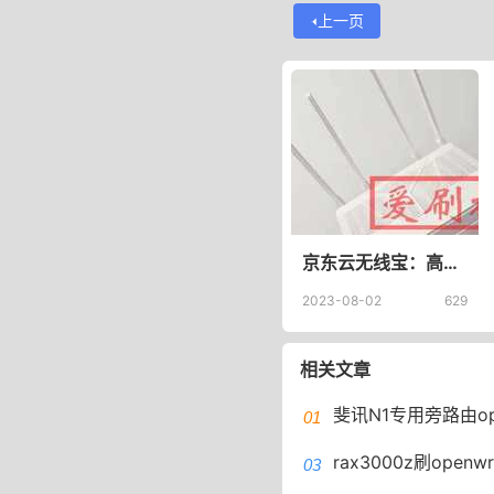
上一页
京东云无线宝：高性价比的路由器推荐
2023-08-02
629
相关文章
斐讯N1专用旁路由openwrt晶晨宝盒,docker,m
rax3000z刷openwrt带istore