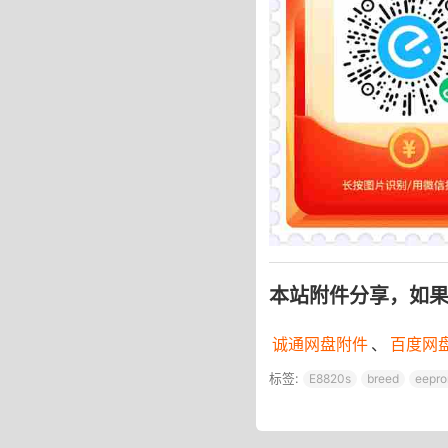
本站附件分享，如
诚通网盘附件
、
百度网
标签:
E8820s
breed
eepr