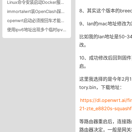
Linux命令安装启动Docker服务使用Docker部署TensorFlow环境
8、其实这个版本的br
immortalwrt装OpenClash踩坑记，图标不显示 + UDP 冲突？
openwrt启动必须按回车才能启动怎么取消？
9、lan的mac地址修
使用ipv6地址出现多个临时ipv6地址，电脑获取到多个临时ipv6地址和ipv6地址的区别
比如我的lan地址是50-34
改。
10、成功修改后回到固件更
启。
这里我选择的是今年2月1日更新的0
tory.bin，下载地址：
https://dl.openwrt.ai
21-zte_e8820s-squashfs
等路由器重启后，连接路由器
路由器决定，一般是网关