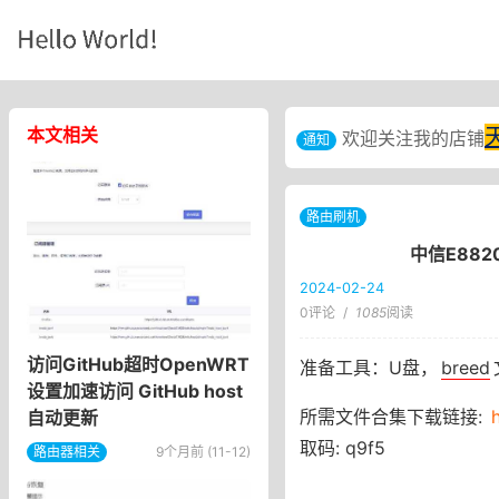
本文相关
欢迎关注我的店铺
通知
路由刷机
中信E8820
2024-02-24
0评论
/
1085
阅读
访问GitHub超时OpenWRT
准备工具：U盘，
breed
设置加速访问 GitHub host
所需文件合集下载链接:
自动更新
取码: q9f5
路由器相关
9个月前 (11-12)