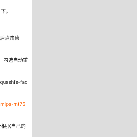
一下。
，然后点击修
0，勾选自动重
uashfs-fac
ramips-mt76
地址根据自己的