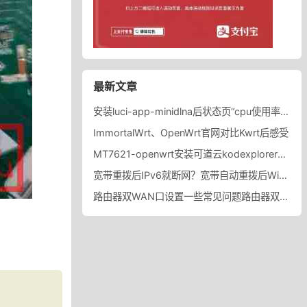
最新文章
安装luci-app-minidlna后状态页“cpu使用率“显示虚高，排除过程记录。
ImmortalWrt、OpenWrt官网对比Kwrt后感受
MT7621-openwrt安装可道云kodexplorer轻量化NAS
宽带重拨后IPv6就断网？宽带自动重拨后Win10的IPv6失效
路由器双WAN口设置一些常见问题路由器双WAN口设置踩坑