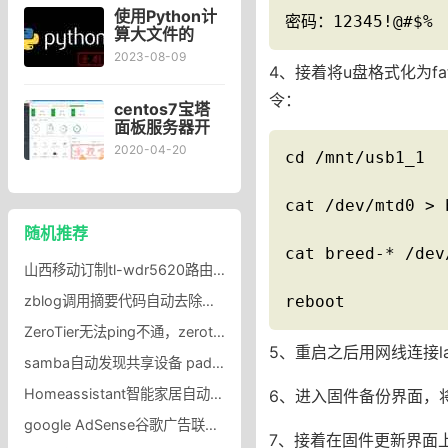
使用Python计
密码：12345!@#$%
算大文件的
MD5值方法
2023-08-09
4、接着将u盘格式化为f
令：
centos7宝塔
面板服务器开
启纯IPV6访问
2020-04-20
cd /mnt/usb1_1

cat /dev/mtd0 
随机推荐
cat breed-* /dev
山西移动订制tl-wdr5620路由器可以在安徽用吗
reboot
zblog调用摘要代码自动去除摘要内代码控制摘要字数
ZeroTier无法ping不通，zerotier加入网络成功显示在线ping不通
5、重启之后用网线连接lan
samba自动发现共享设备 padavan固件设置samba共享自动发现共享设备
Homeassistant智能家居自动安装脚本无线宝openwrt安装homeassistant
6、进入固件备份界面，将
google AdSense谷歌广告联盟广告地址验证PIN收不到广告被暂停怎么办？
7、接着在固件更新界面上