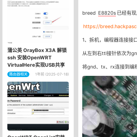
breed
E8820s
已经有现
https://breed.hackpas
1、拆机，编程器连接接
蒲公英 OrayBox X3A 解锁
从左到右ttl接针依次为gnd
ssh 安装OpenWRT
VirtualHere实现USB共享
将gnd、tx、rx连接到
路由器相关
1年前 (2025-07-18)