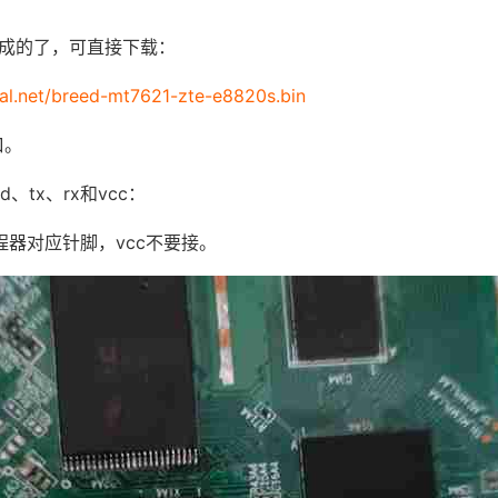
成的了，可直接下载：
cal.net/breed-mt7621-zte-e8820s.bin
口。
、tx、rx和vcc：
编程器对应针脚，vcc不要接。