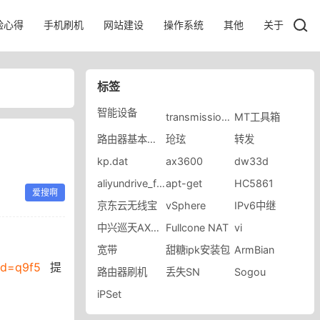
验心得
手机刷机
网站建设
操作系统
其他
关于
标签
智能设备
transmission-web-control
MT工具箱
路由器基本功能
玱玹
转发
kp.dat
ax3600
dw33d
aliyundrive_fuse
apt-get
HC5861
爱搜啊
京东云无线宝
vSphere
IPv6中继
中兴巡天AX3000Pro+
Fullcone NAT
vi
宽带
甜糖ipk安装包
ArmBian
wd=q9f5
提
路由器刷机
丢失SN
Sogou
iPSet