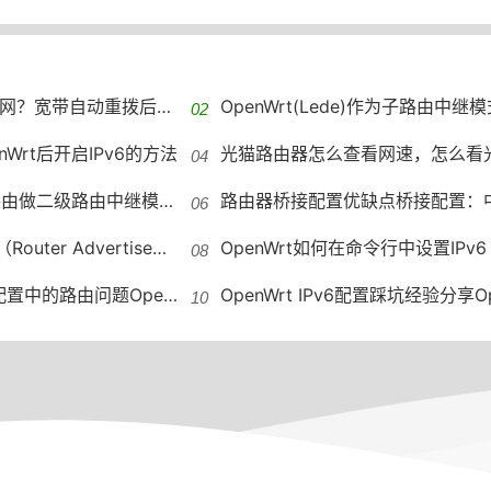
动重拨后Win10的IPv6失效
OpenWrt(Lede)作为子路由中继模式获
penWrt后开启IPv6的方法
光猫路由器怎么查看网速，怎么看光猫有
做二级路由中继模式获取IPv6方法
路由器桥接配置优缺点桥接配置：中继、主从与W
sement）配置OpenWrt IPv6配置中的RA设置
OpenWrt如何在命令行中设置IPv6 命令行配
的路由问题OpenWrt IPv6配置
OpenWrt IPv6配置踩坑经验分享OpenWrt的IPv6配置需要