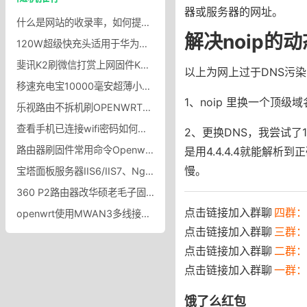
器或服务器的网址。
什么是网站的收录率，如何提高网站的收录率
解决noip的
120W超级快充头适用于华为荣耀苹果充电器PD35W头14pro数据线插头手机专用13快充平板正品套装max闪充原_威乎旗舰店
斐讯K2刷微信打赏上网固件K2最新微信打赏固件
以上为网上过于DNS污
移速充电宝10000毫安超薄小巧便携快充超大容量迷你随身冲移动电源适用华为小米苹果专用手机官方旗舰店正品_移速旗舰店
1、noip 里换一个顶级域
乐视路由不拆机刷OPENWRT固件乐视刷机方法固件下载乐视路由刷breed教程
查看手机已连接wifi密码如何查看手机已经连接的wifi密码
2、更换DNS，我尝试了
路由器刷固件常用命令Openwrt 之mtd/mtd_write烧写固件
是用4.4.4.4就能解析
慢。
宝塔面板服务器IIS6/IIS7、Nginx、Apache屏蔽垃圾爬虫UA禁止垃圾爬虫，屏蔽指定UA
360 P2路由器改华硕老毛子固件3.4.3.9-099,360 P2路由器刷调试版固件360 p2刷机
点击链接加入群聊
四群：7
openwrt使用MWAN3多线接入多线叠加——1、创建WAN口配置VLAN交换机
点击链接加入群聊
三群：
点击链接加入群聊
二群：
点击链接加入群聊
一群：
饿了么红包