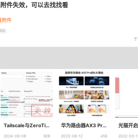
果附件失效，可以去找找看
盘附件
NS
于
Tailscale与ZeroTier的对比两个优势 Tailscale和ZeroTier区别？
华为路由器AX3 Pro wifi6+千兆端口无线速率上网保护家用高速路由_华为官方旗舰店
2024-09-08
928
2023-08-12
459
2022-03-1