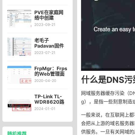
名SSL证书
PVE在家庭网
络中创建
OpenWRT软
2023-09-21
路由虚拟机的
详细过程
老毛子
Padavan固件
为什么DDNS不
2023-07-21
更新报错？
FrpMgr：Frps
的Web管理面
什么是DNS污
板安装及使用
2020-04-20
教程，Frp的
Web管理面
网域服务器缓存污染（DNS c
板：FrpMgr安
TP-Link TL-
装及使用
g），是指一些刻意制造
WDR8620路
由器的USB可
2024-01-01
以插个硬盘
一般来说，在互联网上都
吗？
会把从上游的域名服务器
供服务。一旦有关网域的
随机推荐