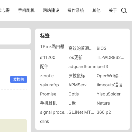
验心得
手机刷机
网站建设
操作系统
其他
关于
标签
​TPlink路由器
高效的普通家庭网络
BIOS
sft1200
ios更新
TL-WDR8620路由器
配件
adguardhome
iperf3
zerotie
罗技鼠标
OpenWrt碳酸饮料
爱搜啊
sakurafrp
APMServ
timeouts错误
Promise
Optis
YisouSpider
手机耳机
U盘
Nature
signal process started
GL.iNet MT2500
360 p2
dlink