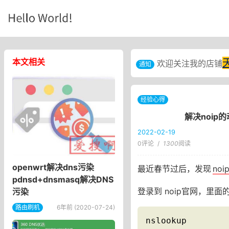
本文相关
欢迎关注我的店铺
通知
经验心得
解决noip
2022-02-19
0评论
/
1300
阅读
openwrt解决dns污染
最近春节过后，发现
noi
pdnsd+dnsmasq解决DNS
登录到 noip官网，里
污染
路由刷机
6年前 (2020-07-24)
nslookup