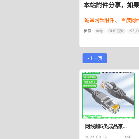
本站附件分享，如
诚通网盘附件
、
百度网
标签:
noip
DNS污染
公共D
上一页
网线超5类成品家用电脑路由器交换机宽带连接跳线_ENJOYLINK欢联旗舰店
2023-08-12
450