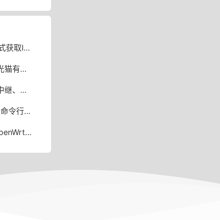
取IPv6
路由功能
DS吐槽
置IPv6
特别的硬件支持吗