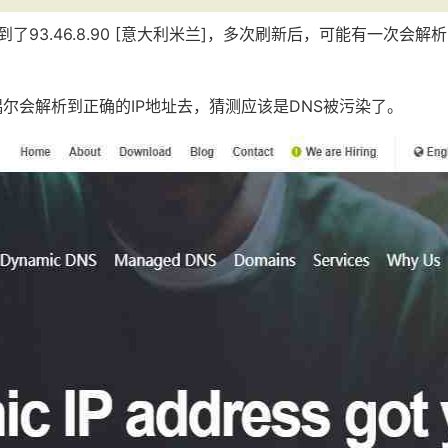
了93.46.8.90 [意大利米兰]，多次刷新后，可能有一次会解
偶尔会解析到正确的IP地址去，猜测应该是DNS被污染了。