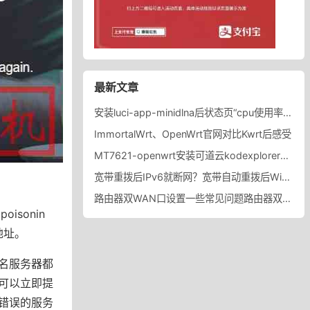
最新文章
安装luci-app-minidlna后状态页“cpu使用率“显示虚高，排除过程记录。
ImmortalWrt、OpenWrt官网对比Kwrt后感受
MT7621-openwrt安装可道云kodexplorer轻量化NAS
宽带重拨后IPv6就断网？宽带自动重拨后Win10的IPv6失效
路由器双WAN口设置一些常见问题路由器双WAN口设置踩坑
isonin
地址。
名服务器都
可以立即提
错误的服务