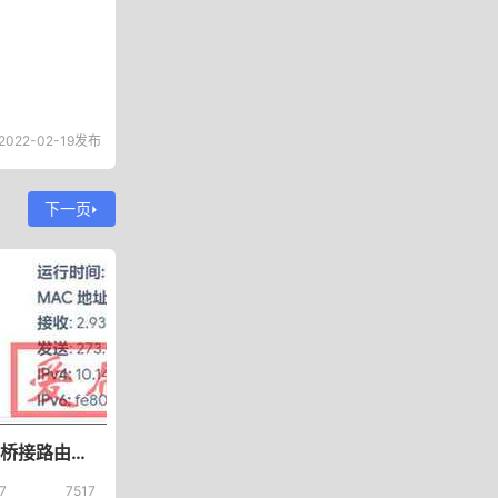
2022-02-19发布
下一页
光猫开启桥接路由器拨号ipv6公网ip设置DDNS外网自由访问内网nas
7
7517