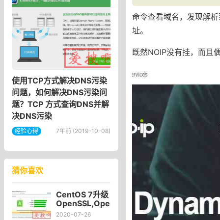
命令查看域名，发现解析到
址。
既然NOIP没有挂，而且
使用TCP方式解决DNS污染
问题，如何解决DNS污染问
题？TCP 方式查询DNS并解
决DNS污染
经验心得
7年前 (2019-10-08)
猜你喜欢
CentOS 7升级
OpenSSL,OpenSSL
实现生成自签
2020-07-26