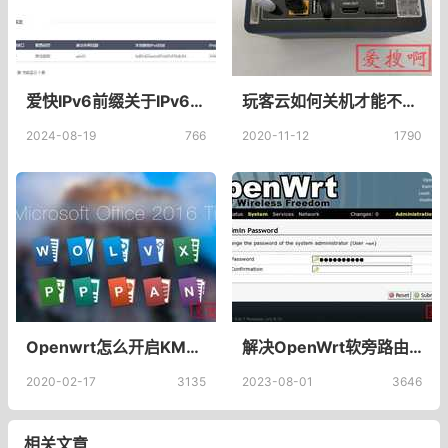
爱快IPv6前缀关于IPv6前缀的疑问:前后会出现3位数
玩客云如何关机才能不上硬盘呢？退出链克后硬盘继续缓存的解决方法
2024-08-19
766
2020-11-12
1790
Openwrt怎么开启KMS服务？配置dnsmasq.conf开启KMS,Openwrt配置vlmcsd.ini
解决OpenWrt软旁路由断流和掉线问题的方法
2020-02-17
3135
2023-08-01
3646
相关文章