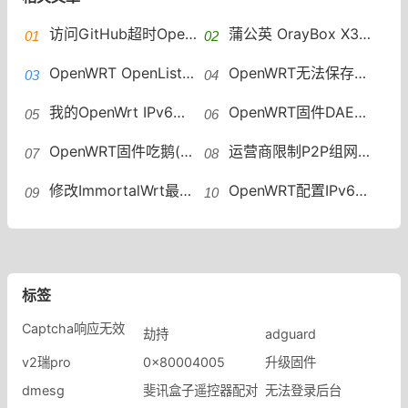
访问GitHub超时OpenWRT设置加速访问 GitHub host自动更新
蒲公英 OrayBox X3A 解锁ssh 安装OpenWRT VirtualHere实现USB共享
OpenWRT OpenList安装教程OpenList安装
OpenWRT无法保存修改配置mounting fs with errors, running e2fsck is recommended
我的OpenWrt IPv6折腾记OpenWrt如何配置IPv6地址段
OpenWRT固件DAE（鹅）插件一键安装脚本
OpenWRT固件吃鹅(DAE) 个人配置分享
运营商限制P2P组网怎么办？OpenWRT远程组网绕过限速
修改ImmortalWrt最大连接数方法OpenWRT修改最大连接数
OpenWRT配置IPv6中继WAN6接口没有DHCP OpenWRT IPv6中继
标签
Captcha响应无效
劫持
adguard
v2瑞pro
0x80004005
升级固件
dmesg
斐讯盒子遥控器配对
无法登录后台