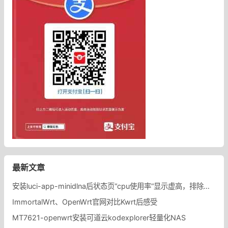
最新文章
安装luci-app-minidlna后状态页“cpu使用率“显示虚高，排除过程记录。
ImmortalWrt、OpenWrt官网对比Kwrt后感受
MT7621-openwrt安装可道云kodexplorer轻量化NAS