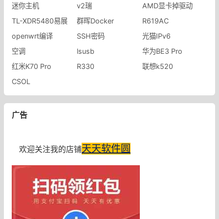
迷你主机
v2瑞
AMD显卡掉驱动
TL-XDR5480易展
群晖Docker
R619AC
openwrt编译
SSH密码
光猫IPv6
空调
lsusb
华为BE3 Pro
红米K70 Pro
R330
联想k520
CSOL
广告
天天软件圆
欢迎关注我的店铺