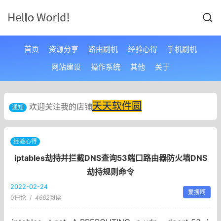
首页
资源分享
路由刷机
经验心得
手机刷机
网站建设
操作系统
其他
关于
天天软件圆
欢迎关注我的店铺
通知
经验心得
iptables劫持并拦截DNS查询53端口路由器防火墙DNS
劫持规则命令
2022-02-24
爱搜啊
0评论
/
4662
阅读