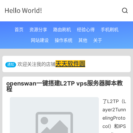
首页
资源分享
路由刷机
经验心得
手机刷机
网站建设
操作系统
其他
关于
天天软件圆
欢迎关注我的店铺
通知
openswan一键搭建L2TP vps服务器脚本教
程
了L2TP（L
ayer2Tunn
elingProto
col）和IPS