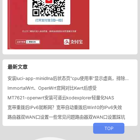
最新文章
安装luci-app-minidlna后状态页“cpu使用率“显示虚高，排除过程记录。
ImmortalWrt、OpenWrt官网对比Kwrt后感受
MT7621-openwrt安装可道云kodexplorer轻量化NAS
宽带重拨后IPv6就断网？宽带自动重拨后Win10的IPv6失效
路由器双WAN口设置一些常见问题路由器双WAN口设置踩坑