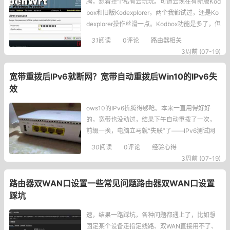
腾，想着挂个私有云玩玩。可道云现在有新版Kod
box和旧版Kodexplorer，两个我都试过，还是Ko
dexplorer操作丝滑一点。Kodbox功能是多了，但
跑在路由器这孱弱的硬件上，明显感觉拖不动，
31
阅读
0评论
路由器相关
点个文件夹都要转半天。Kodexplorer就轻快多
3周前 (07-19)
了，响应迅速，毕竟本来就是为低配环境设计
的。于是决定在OpenWrt上部署K
宽带重拨后IPv6就断网？宽带自动重拨后Win10的IPv6失
效
ows10的IPv6折腾得够呛。本来一直用得好好
的，宽带也没动过，结果下午自动重拨了一次，
前缀一换，电脑立马就“失联”了——IPv6测试网
站直接红叉，网页打不开，QQ也登不上。打开命
30
阅读
0评论
经验心得
令行一看，好家伙，两个临时IPv6地址并排站
3周前 (07-19)
着，一个是旧前缀的老地址，一个是新前缀的新
地址，然后系统就跟傻了一样，死活不走新地
路由器双WAN口设置一些常见问题路由器双WAN口设置
址，网络
踩坑
速，结果一路踩坑，各种问题都遇上了，比如想
固定某个设备走指定线路、双WAN直接用不了、