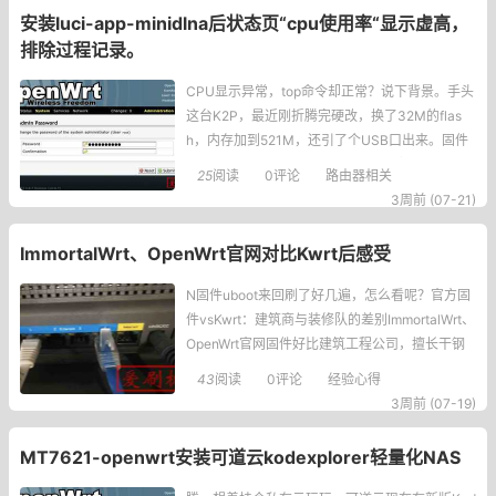
安装luci-app-minidlna后状态页“cpu使用率“显示虚高，
排除过程记录。
CPU显示异常，top命令却正常？说下背景。手头
这台K2P，最近刚折腾完硬改，换了32M的flas
h，内存加到521M，还引了个USB口出来。固件
是自己用官方源码编译的，一直跑得挺稳。硬件
25
阅读
0评论
路由器相关
底子好了，心思就活络了，想着往里头塞点功
3周前 (07-21)
能，毕竟不能浪费这增加的flash和内存对吧？于
是
ImmortalWrt、OpenWrt官网对比Kwrt后感受
N固件uboot来回刷了好几遍，怎么看呢？官方固
件vsKwrt：建筑商与装修队的差别ImmortalWrt、
OpenWrt官网固件好比建筑工程公司，擅长干钢
结构混凝土框架。Kwrt好比装修装潢公司，擅长
43
阅读
0评论
经验心得
干外墙和室内装修。玩OpenWrt玩的就是生态，
3周前 (07-19)
俩官方
MT7621-openwrt安装可道云kodexplorer轻量化NAS