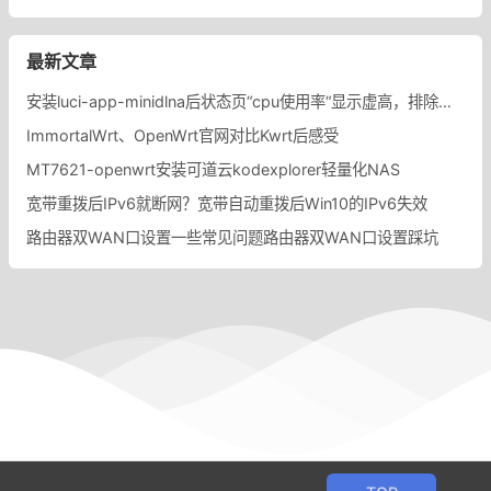
最新文章
安装luci-app-minidlna后状态页“cpu使用率“显示虚高，排除过程记录。
ImmortalWrt、OpenWrt官网对比Kwrt后感受
MT7621-openwrt安装可道云kodexplorer轻量化NAS
宽带重拨后IPv6就断网？宽带自动重拨后Win10的IPv6失效
路由器双WAN口设置一些常见问题路由器双WAN口设置踩坑