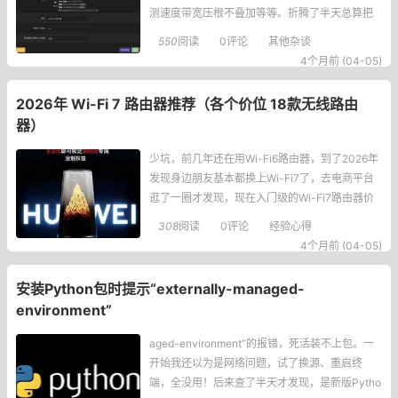
测速度带宽压根不叠加等等。折腾了半天总算把
常见问题都摸清楚了，下面把我遇到的问题和解
550
阅读
0评论
其他杂谈
决办法整理出来，给同样在折腾双WAN的朋友参
4个月前 (04-05)
考。是否支持终端上网通过固定的WAN口？我一
开始就想让家里的主机固定走其中一条宽带，不
2026年 Wi-Fi 7 路由器推荐（各个价位 18款无线路由
想两条线路乱跳，研究了半天发现其实是可以实
器）
现的。部分路由器
少坑，前几年还在用Wi-Fi6路由器，到了2026年
发现身边朋友基本都换上Wi-Fi7了，去电商平台
逛了一圈才发现，现在入门级的Wi-Fi7路由器价
格都跌到200元以内了，这时候不换真的说不过
308
阅读
0评论
经验心得
去。目前市面上主流就Wi-Fi6和Wi-Fi7两种，我
4个月前 (04-05)
实际用下来对比，Wi-Fi7在网速、延迟还有同时
连好多设备的稳定性上优势太
安装Python包时提示“externally-managed-
environment”
aged-environment”的报错，死活装不上包。一
开始我还以为是网络问题，试了换源、重启终
端，全没用！后来查了半天才发现，是新版Pytho