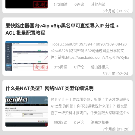
n的环境管理机制搞的鬼，尤其是Debian、Ubunt
143
阅读
0评论
其他杂谈
u这些系统自带的Python，默认就锁死了全局环
5个月前 (03-22)
境，你想直接pip装包？门都没有！先看报错长啥
样我当时看到的报错大概是这样的，你们感受
爱快路由器国内v4ip v6ip黑名单可直接导入IP 分组 +
下：error: externally-m
ACL 批量配置教程
l.ioozu.com#/d/1397394-160907369-08426
a?p=5328 (访问密码:5328)通过网盘分享的文
件：链接:https://pan.baidu.com/s/1xpR_lWXyEa
ayvp6vDwJRmA?pwd=uttg提取码:uttg下载上面
315
阅读
0评论
路由器相关
的附件，可直接导入爱
5个月前 (02-24)
什么是NAT类型？网络NAT类型详细说明
候甚至连不上游戏服务器，折腾了半天才发现是N
AT类型的问题！你不知道我说什么吧？？我也是
查了一堆资料才搞明白，今天就跟大家聊聊这个N
AT到底是啥，还有不同类型的NAT对游戏的影
592
阅读
0评论
路由器相关
响，以及怎么改善！什么是NAT？NAT说白了就
7个月前 (01-20)
是网络地址转换，简单讲就是让你家里好几台设