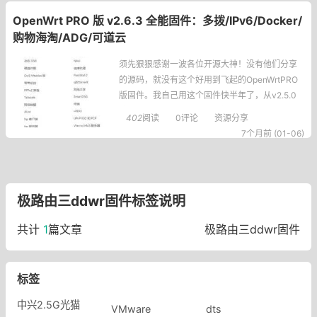
备（比如手机、电脑、PS5）共用一个公网IP地址
OpenWrt PRO 版 v2.6.3 全能固件：多拨/IPv6/Docker/
上网，主要是
购物海淘/ADG/可道云
须先狠狠感谢一波各位开源大神！没有他们分享
的源码，就没有这个好用到飞起的OpenWrtPRO
版固件。我自己用这个固件快半年了，从v2.5.0
追到现在的v2.6.3，每次更新都能感受到作者的
402
阅读
0评论
资源分享
用心，真心离不开这些源码大佬的铺垫：https://g
7个月前 (01-06)
ithub.com/openwrt、https://github.com/Lieno
l、https://github.com/i
极路由三ddwr固件标签说明
共计
1
篇文章
极路由三ddwr固件
标签
中兴2.5G光猫
VMware
dts