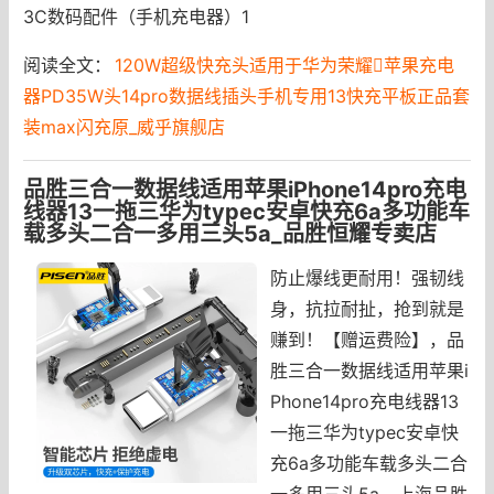
3C数码配件（手机充电器）1
阅读全文：
120W超级快充头适用于华为荣耀苹果充电
器PD35W头14pro数据线插头手机专用13快充平板正品套
装max闪充原_威乎旗舰店
品胜三合一数据线适用苹果iPhone14pro充电
线器13一拖三华为typec安卓快充6a多功能车
载多头二合一多用三头5a_品胜恒耀专卖店
防止爆线更耐用！强韧线
身，抗拉耐扯，抢到就是
赚到！【赠运费险】，品
胜三合一数据线适用苹果i
Phone14pro充电线器13
一拖三华为typec安卓快
充6a多功能车载多头二合
一多用三头5a，上海品胜