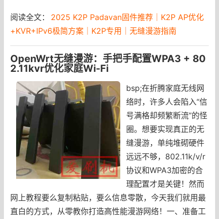
阅读全文：
2025 K2P Padavan固件推荐｜K2P AP优化
+KVR+IPv6极简方案｜K2P专用｜无缝漫游指南
OpenWrt无缝漫游：手把手配置WPA3 + 80
2.11kvr优化家庭Wi-Fi
bsp;在折腾家庭无线网
络时，许多人会陷入“信
号满格却频繁断流”的怪
圈。想要实现真正的无
缝漫游，单纯堆砌硬件
远远不够，802.11k/v/r
协议和WPA3加密的合
理配置才是关键！然而
网上教程要么复制粘贴，要么信息零散，今天我们就用最
直白的方式，从零教你打造高性能漫游网络！一、准备工