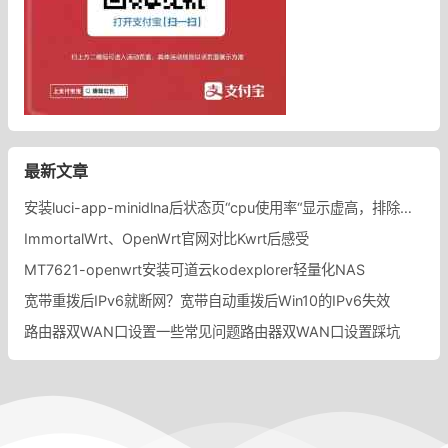
最新文章
安装luci-app-minidlna后状态页“cpu使用率“显示虚高，排除过程记录。
ImmortalWrt、OpenWrt官网对比Kwrt后感受
MT7621-openwrt安装可道云kodexplorer轻量化NAS
宽带重拨后IPv6就断网？宽带自动重拨后Win10的IPv6失效
路由器双WAN口设置一些常见问题路由器双WAN口设置踩坑