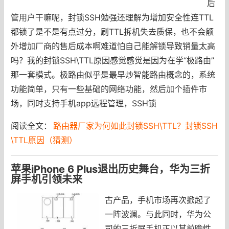
后
管用户干嘛呢，封锁SSH勉强还理解为增加安全性连TTL
都锁了是不是有点过分，刷TTL拆机失去质保，也不会额
外增加厂商的售后成本啊难道怕自己能解锁导致销量太高
吗？我的封锁SSH\TTL原因感觉感觉是因为在学“极路由”
那一套模式。极路由似乎是最早炒智能路由概念的，系统
功能简单，只有一些基础的网络功能，然后加个插件市
场，同时支持手机app远程管理，SSH锁
阅读全文：
路由器厂家为何如此封锁SSH\TTL？封锁SSH
\TTL原因（猜测）
苹果iPhone 6 Plus退出历史舞台，华为三折
屏手机引领未来
古产品，手机市场再次掀起了
一阵波澜。与此同时，华为公
司的三折屏手机正以其前瞻性