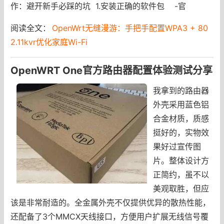
作：避开新手必踩的坑 1.安装正确的软件包 -官
阅读全文：
OpenWrt无缝漫游：手把手配置WPA3 + 80
2.11kvr优化家庭Wi-Fi
OpenWRT One官方路由器配置体验测试分享
我拿到的路由器
外壳采用蓝色铝
合金材质，质感
挺好的，实物效
果好过宣传图
片。整体设计方
正简约，虽不以
美观取胜，但应
该是非常耐造的。全金属外壳不仅提供优异的散热性能，
还配备了3个MMCX天线接口，方便用户扩展无线信号覆