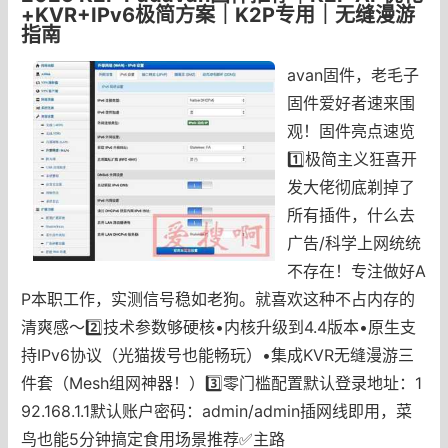
+KVR+IPv6极简方案｜K2P专用｜无缝漫游
指南
avan固件，老毛子
固件爱好者速来围
观！固件亮点速览
1️⃣极简主义狂喜开
发大佬彻底剃掉了
所有插件，什么去
广告/科学上网统统
不存在！专注做好A
P本职工作，实测信号稳如老狗。就喜欢这种不占内存的
清爽感～2️⃣技术参数够硬核•内核升级到4.4版本•原生支
持IPv6协议（光猫拨号也能畅玩）•集成KVR无缝漫游三
件套（Mesh组网神器！）3️⃣零门槛配置默认登录地址：1
92.168.1.1默认账户密码：admin/admin插网线即用，菜
鸟也能5分钟搞定食用场景推荐✅主路