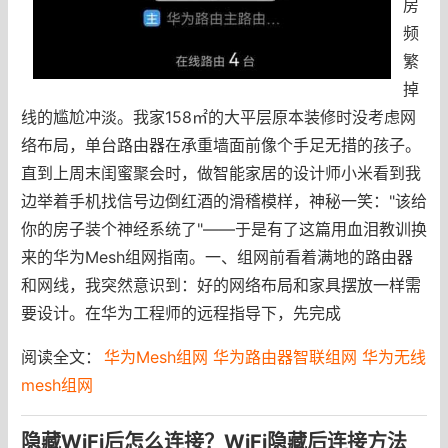
房
频
繁
掉
线的尴尬冲淡。我家158㎡的大平层原本装修时没考虑网
络布局，单台路由器在承重墙面前像个手足无措的孩子。
直到上周末闺蜜聚会时，做智能家居的设计师小米看到我
边举着手机找信号边倒红酒的滑稽模样，神秘一笑："该给
你的房子装个神经系统了"——于是有了这篇用血泪教训换
来的华为Mesh组网指南。一、组网前看着满地的路由器
和网线，我突然意识到：好的网络布局和家具摆放一样需
要设计。在华为工程师的远程指导下，先完成
阅读全文：
华为Mesh组网 华为路由器智联组网 华为无线
mesh组网
隐藏WiFi后怎么连接？WiFi隐藏后连接方法