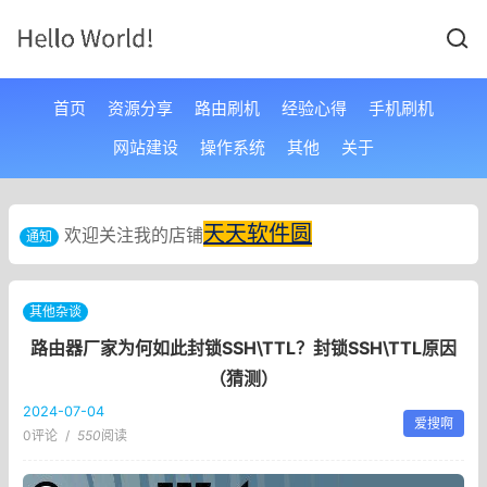
首页
资源分享
路由刷机
经验心得
手机刷机
网站建设
操作系统
其他
关于
天天软件圆
欢迎关注我的店铺
通知
其他杂谈
路由器厂家为何如此封锁SSH\TTL？封锁SSH\TTL原因
（猜测）
2024-07-04
爱搜啊
0评论
/
550
阅读