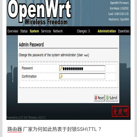
路由器
厂家为何如此热衷于封锁SSH\TTL ？