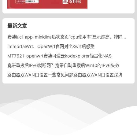
最新文章
安装luci-app-minidlna后状态页“cpu使用率“显示虚高，排除过程记录。
ImmortalWrt、OpenWrt官网对比Kwrt后感受
MT7621-openwrt安装可道云kodexplorer轻量化NAS
宽带重拨后IPv6就断网？宽带自动重拨后Win10的IPv6失效
路由器双WAN口设置一些常见问题路由器双WAN口设置踩坑