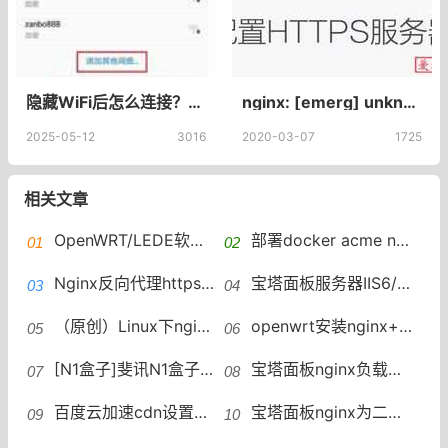
隐藏WiFi后怎么连接？WiFi隐藏后连接方法
nginx: [emerg] unknown directive "ssl"Nginx配置SSL报错unknown directive "ssl"SSL报错
2025-05-12
3016
2020-03-07
1725
相关文章
OpenWRT/LEDE软路由下利用docker安装nginx实现反向代理
部署docker acme nginx环境acme申请续订泛域名证书
Nginx反向代理https，配置lets-encrypt证书Wordpress页面错乱无法登录后台
宝塔面板服务器IIS6/IIS7、Nginx、Apache屏蔽垃圾爬虫UA禁止垃圾爬虫，屏蔽指定UA
（原创）Linux下nginx支持.htaccess文件实现伪静态的方法
openwrt安装nginx+php+mysql详细教程owncloud私有云的nginx配置文件
[N1盒子]斐讯N1盒子openwrt固件docker安装lnmp安装可道云解决可道云上传速度慢问题
宝塔面板nginx负载状态显示undefined怎么回事？开启宝塔面板离线模式nginx负载状态显示undefined
百度云加速cdn设置错误导致的nginx伪静态设置重定向次数过多的问题
宝塔面板nginx为二级子目录开启SSL证书