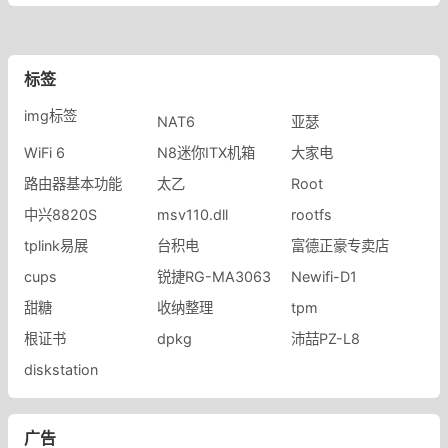
标签
img标签
NAT6
亚瑟
WiFi 6
N8迷你ITX机箱
大家电
路由器基本功能
太乙
Root
中兴8820S
msv110.dll
rootfs
tplink易展
台积电
富德正豪专卖店
cups
锐捷RG-MA3063
Newifi-D1
甜糖
收纳整理
tpm
根证书
dpkg
沛喆PZ-L8
diskstation
广告