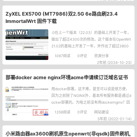
ZyXEL EX5700 (MT7986)双2.5G 6e路由刷23.4
ImmortalWrt 固件下载
.0在上一个版本（22.03）的基础上开发了一年，
做出了超过4300次的修改。这个版本在OpenWrt
21.02的基础上开发了一年，并作出了超过3800
次修改。以下仅列出重要的修改，您可以在 chan
1067
阅读
0评论
资源分享
gelog-23.05.0 中找到完整的更新日志。许多新
2年前 (2024-10-23)
设备的支持OpenWrt23.05支持了超过1790种设
备，相
部署docker acme nginx环境acme申请续订泛域名证书
用docker部署。这不难，甚至可以说是很方便，
因为之前除了NGINX外，基本所有服务都是通过d
ocker部署的。为啥之前没有用dockernginx？因
为本站的证书续订使用的是certbot，certbot的可
1356
阅读
0评论
网站建设
以非常方便的自动续订证书，并重载NGINX。借
5年前 (2022-01-14)
着这次迁移站点，正好研究一下dockeracme之前
一直不知道acme怎么能够操作do
小米路由器ax3600刷机原生openwrt(非qsdk)固件刷机,