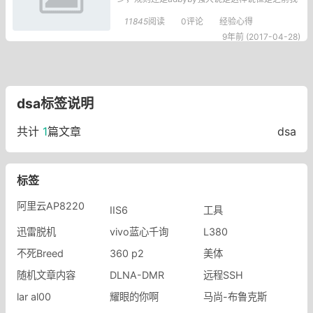
是很不想用adbyby电影网站的垃圾广告满屏飞一
11845
阅读
0评论
经验心得
点效果也没用用了adm啥都没有了广告很干净我
9年前 (2017-04-28)
用的也是ADBYBY??但是在WIFI下面没有任何的
效果如果手机用OPENvpn连接到路由器
dsa标签说明
共计
1
篇文章
dsa
标签
阿里云AP8220
IIS6
工具
迅雷脱机
vivo蓝心千询
L380
不死Breed
360 p2
美体
随机文章内容
DLNA-DMR
远程SSH
lar al00
耀眼的你啊
马尚-布鲁克斯