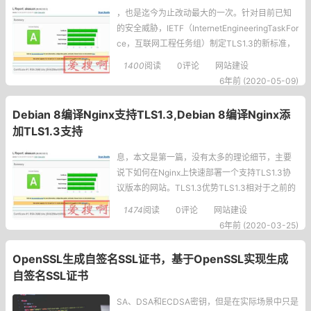
，也是迄今为止改动最大的一次。针对目前已知
的安全威胁，IETF（InternetEngineeringTaskFor
ce，互联网工程任务组）制定TLS1.3的新标准，
使其有望成为有史以来最安全，但也最复杂的TL
1400
阅读
0评论
网站建设
S协议。TLS1.3与之前的差异TLS1.3与之前的协
6年前 (2020-05-09)
议有较大差异，主要在于：相比过去的的版本，
引入了新的密钥协商机制—PSK支持0-RTT数据
Debian 8编译Nginx支持TLS1.3,Debian 8编译Nginx添
传输，
加TLS1.3支持
息，本文是第一篇，没有太多的理论细节，主要
说下如何在Nginx上快速部署一个支持TLS1.3协
议版本的网站。TLS1.3优势TLS1.3相对于之前的
版本，主要有两大优势：Enhancedsecurity：安
1474
阅读
0评论
网站建设
全性增强Improvedspeed：速度提升编译Nginx支
6年前 (2020-03-25)
持TLS1.3安装篇我这里用的系统是Debian8安装
依赖apt-get&
OpenSSL生成自签名SSL证书，基于OpenSSL实现生成
自签名SSL证书
SA、DSA和ECDSA密钥，但是在实际场景中只是