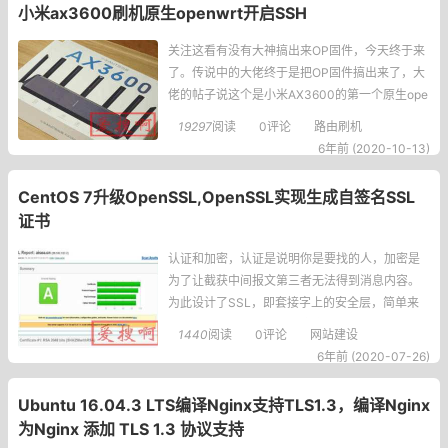
小米ax3600刷机原生openwrt开启SSH
关注这看有没有大神搞出来OP固件，今天终于来
了。传说中的大佬终于是把OP固件搞出来了，大
佬的帖子说这个是小米AX3600的第一个原生ope
nwrt固件。虽然有点小BUG，但是不影响使用，
19297
阅读
0评论
路由刷机
原文在文章底部，可以去看看是否有更新。请刷
6年前 (2020-10-13)
入下面链接小米ax3600的qsdk固件后，本页面
下载原生openwrt固件，在qsdk固件后台更新原
CentOS 7升级OpenSSL,OpenSSL实现生成自签名SSL
生openw
证书
认证和加密，认证是说明你是要找的人，加密是
为了让截获中间报文第三者无法得到消息内容。
为此设计了SSL，即套接字上的安全层，简单来
说就是在TCP之上做一个安全通信层，HTTPonS
1440
阅读
0评论
网站建设
SL即是HTTPs，现在几乎所有网站访问都是基于
6年前 (2020-07-26)
HTTPS协议的。但CentOS7.x的OpenSSL软件版
本实在是低，存成不少高危漏洞。今天就介绍一
Ubuntu 16.04.3 LTS编译Nginx支持TLS1.3，编译Nginx
下CentOS如何
为Nginx 添加 TLS 1.3 协议支持