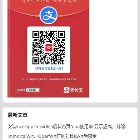
最新文章
安装luci-app-minidlna后状态页“cpu使用率“显示虚高，排除过程记录。
ImmortalWrt、OpenWrt官网对比Kwrt后感受