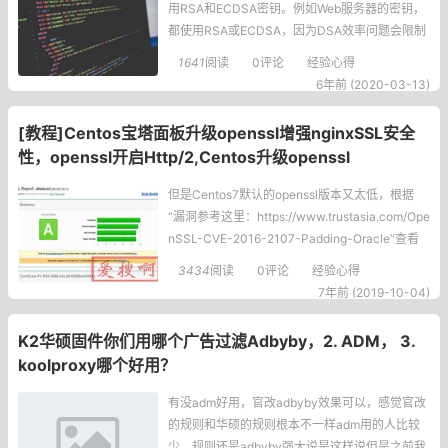
用RSA和ECDSA密钥。例如Web服务器的密钥，
都使用RSA或ECDSA，因为DSA效率问题会限制
在1024位（相对旧版本浏览器不支持更长的DSA
1641
阅读
0评论
经验心得
密钥），ECDSA还没有全面范围的普及。比如SS
6年前 (2020-03-13)
H，一般都是使用DSA和RSA，而不是所有的客户
端（不只是浏
[教程]Centos宝塔面板升级openssl增强nginxSSL安全
性，openssl开启Http/2,Centos升级openssl
但是Centos7默认的openssl版本又太低，根据
“漏洞参考这里：https://www.trustasia.com/Ope
nSSL-CVE-2016-2107-Padding-Oracle”查看
这篇文章发现openssl低版本已经有一堆漏洞了，
3434
阅读
0评论
经验心得
所以就萌生了升级openssl版本的想法。配置完后
7年前 (2019-10-04)
如图：openssl版本低会导致无论你怎么配置ssl网
站都会
K2华硕固件你们用哪个广告过滤Adbyby，2. ADM， 3.
koolproxy哪个好用？
有没adm好用，官改adbyby效果可以，感觉官改
的规则和华硕的规则根本不一样adm用的人比较
少，规则还是adbyby强大说是这样说但是之前我