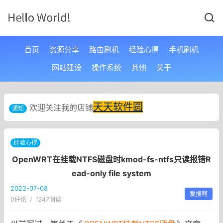
首页
资源分享
路由刷机
经验心得
手机刷机
网站建设
操作系统
其他
关于
天天软件圆
欢迎关注我的店铺
通知
经验心得
OpenWRT在挂载NTFS磁盘时kmod-fs-ntfs只读报错R
ead-only file system
2022-07-08
爱搜啊
0评论
/
1247
阅读