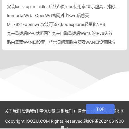
安装luci-app-minidlna后状态页“cpu使用率“显示虚高，排除过程记录。
ImmortalWrt、OpenWrt官网对比Kwrt后感受
MT7621-openwrt安装可道云kodexplorer轻量化NAS
宽带重拨后IPv6就断网？宽带自动重拨后Win10的IPv6失效
路由器双WAN口设置一些常见问题路由器双WAN口设置踩坑
关于我们
赞助我们
申请友链
联系我们
广告合作
侵删联系
标签地图
Copyright IOOZU.COM Rights Reserved.
豫ICP备2024061900
号-1