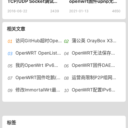
TCP/UDP Socket调试工具(SocketTool调试软件下载)V2.3官方版
openwrt固件upnp无法使用/失效UPnP不能使用解决办法​
2016-06-22
2439
2021-01-13
4650
相关文章
访问GitHub超时OpenWRT设置加速访问 GitHub host自动更新
蒲公英 OrayBox X3A 解锁ssh 安装OpenWRT VirtualHere实现USB共享
OpenWRT OpenList安装教程OpenList安装
OpenWRT无法保存修改配置mounting fs with errors, running e2fsck is recommended
我的OpenWrt IPv6折腾记OpenWrt如何配置IPv6地址段
OpenWRT固件DAE（鹅）插件一键安装脚本
OpenWRT固件吃鹅(DAE) 个人配置分享
运营商限制P2P组网怎么办？OpenWRT远程组网绕过限速
修改ImmortalWrt最大连接数方法OpenWRT修改最大连接数
OpenWRT配置IPv6中继WAN6接口没有DHCP OpenWRT IPv6中继
标签