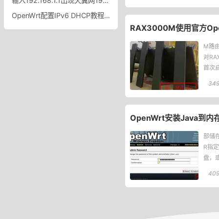
输入192.168.1.1出现天翼网192.168.1.1出现中国电信天翼网关怎么办
OpenWrt配置IPv6 DHCP教程OpenWrt中配置IPv6的DHCP功能
RAX3000M使用官方Op
M路由
对RA
首次
34
OpenWrt安装Java
部储存
R指
盘，或
40