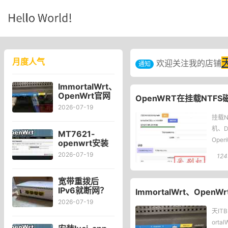
月度人气
欢迎关注我的店铺
通知
ImmortalWrt、
OpenWrt官网
OpenWRT在挂载NTFS磁盘时
对比Kwrt后感
2026-07-19
受
挂载
机、D
MT7621-
Ope
openwrt安装
可道云
2026-07-19
124
kodexplorer
轻量化NAS
宽带重拨后
IPv6就断网？
ImmortalWrt、Open
宽带自动重拨
2026-07-19
后Win10的
天IT
IPv6失效
ort