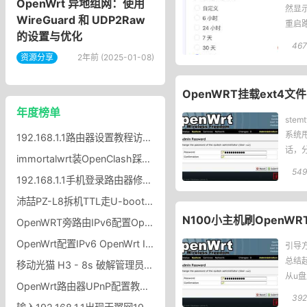
OpenWrt 异地组网：使用
然显示
WireGuard 和 UDP2Raw
重启
的设置与优化
467
资源分享
2年前 (2025-01-08)
OpenWRT挂载ext4文件系统
年度榜单
ste
系统甩
192.168.1.1路由器设置教程访问192.168.1.1的方法
话，
immortalwrt装OpenClash踩坑记，图标不显示 + UDP 冲突？
549
192.168.1.1手机登录路由器修改wifi密码？
沛喆PZ-L8拆机TTL走U-boot刷116MiB大分区沛喆PZ-L8Nwrt固件
N100小主机刷OpenWR
OpenWRT旁路由IPv6配置OpenWRT旁路由开启IPv6协议方法
OpenWrt配置IPv6 OpenWrt IPv6自动分配给局域网设备
引导
总结起
移动光猫 H3 - 8s 破解管理员密码
从u盘
OpenWrt路由器UPnP配置教程OpenWrt路由器UPnP开启设置规则
39