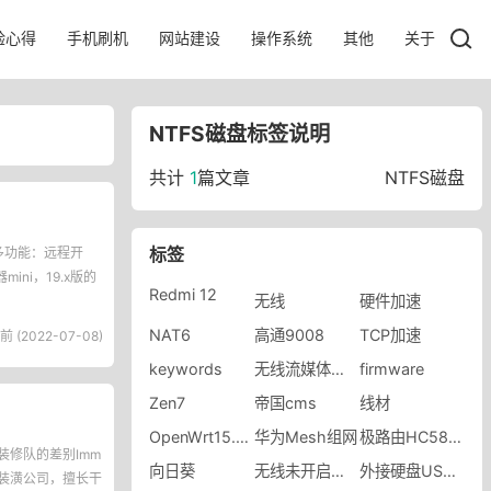
验心得
手机刷机
网站建设
操作系统
其他
关于
NTFS磁盘标签说明
共计
1
篇文章
NTFS磁盘
标签
多功能：远程开
ni，19.x版的
Redmi 12
无线
硬件加速
NAT6
高通9008
TCP加速
前 (2022-07-08)
keywords
无线流媒体音箱
firmware
Zen7
帝国cms
线材
OpenWrt15.05.1
华为Mesh组网
极路由HC5861B
与装修队的差别Imm
向日葵
无线未开启或未关联
外接硬盘USB启动失败
装修装潢公司，擅长干