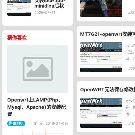
安装luci-app-
minidlna后状
态页“cpu使用
2026-07-21
45
率“显示虚高，
排除过程记
录。
MT7621-openwrt安装
猜你喜欢
pen
试过，
动，
36
OpenWRT无法保存修改配置moun
Openwrt上LAMP(Php、
导致
Mysql、Apache)的安装配
是，
置
错：EX
路由刷机
8年前 (2018-07-06)
43