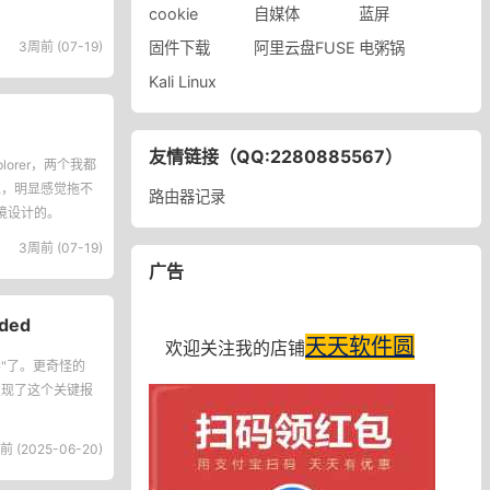
cookie
自媒体
蓝屏
3周前 (07-19)
固件下载
阿里云盘FUSE
电粥锅
Kali Linux
友情链接（QQ:2280885567）
orer，两个我都
件上，明显感觉拖不
路由器记录
环境设计的。
3周前 (07-19)
广告
ded
天天软件圆
欢迎关注我的店铺
"了。更奇怪的
发现了这个关键报
前 (2025-06-20)