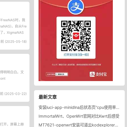
reeNAS时，我
NAS)，自从Fre
，XigmaNAS
前 (2025-05-18)
得明明白白。文
ont
前 (2025-03-22)
最新文章
安装luci-app-minidlna后状态页“cpu使用率“显示虚高，排除过程记录。
ImmortalWrt、OpenWrt官网对比Kwrt后感受
无法打开，屏幕上赫
MT7621-openwrt安装可道云kodexplorer轻量化NAS