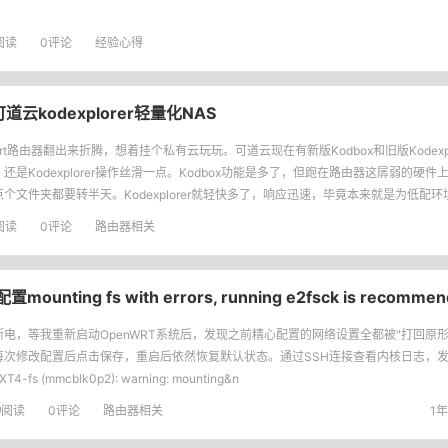
阅读
0评论
经验心得
可道云kodexplorer轻量化NAS
Wrt路由器翻出来折腾，想着挂个私有云玩玩。可道云现在有新版Kodbox和旧版Kodexpl
还是Kodexplorer操作丝滑一点。Kodbox功能是多了，但跑在路由器这孱弱的硬
点个文件夹都要转半天。Kodexplorer就轻快多了，响应迅速，毕竟本来就是为低配
阅读
0评论
路由器相关
ting fs with errors, running e2fsck is recommen
断电，等我重新启动OpenWRT系统后，发现之前精心配置的网络设置全都被"打回原形
每次修改配置后点击保存，重启后依然恢复默认状态。通过SSH连接查看内核日志，
T4-fs (mmcblk0p2): warning: mounting&n
9
阅读
0评论
路由器相关
1年