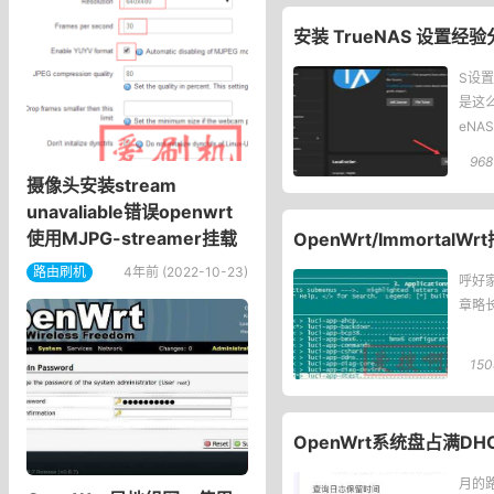
安装 TrueNAS 设置经
S设置
是这么
eNA
建立的
968
摄像头安装stream
unavaliable错误openwrt
使用MJPG-streamer挂载
​OpenWrt/Immor
路由刷机
4年前 (2022-10-23)
呼好
章略长
150
OpenWrt系统盘占满D
月的路