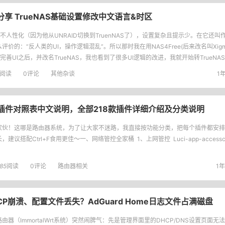
验分享 TrueNAS基础设置修改中文语言&时区
不人性化（因为他从UNRAID切换到TruenNAS了），设置复杂且提示少。在它还叫作F
评价的：“反人类的UI，操作逻辑混乱”。所以那时我在用NAS4Free(后来改名叫Xigma
S完善UI之后，并改名TrueNAS，我也看到了很多UI逻辑的改进，我就开始转TrueNAS了
ZFS存
阅读
0评论
其他杂谈
1年
talWrt插件对照表中文说明，全部218款插件详细介绍及分类说明
家伙！这哪是路由器系统，为了让大家不迷路，我直接按功能分类，把每个插件都安排
，建议搭配Ctrl+F食用更佳～一、网络管控全家桶 1、上网管控 Luci-app-accessc
85
阅读
0评论
路由器相关
1年
HCP崩溃、配置文件丢失？AdGuard Home日志文件占满磁盘
由器（ImmortalWrt系统）突然闹脾气：先是管理界面里的DHCP/DNS设置页面