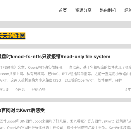
首页
资源分享
路由刷机
经
天天软件圆
kmod-fs-ntfs只读报错Read-only file system
NTFS硬盘》文章，OpenWRT确实很好用，一直以来，基于它和相应的软件实现了很
r.com共享上网、私有局域网、轻NAS、IPTV组播转单播等。之前一直是用小米路由器mi
nWRT，这两天折腾更换为小米路由器3G，21.x版的OpenWRT，软件更新，硬件
9
阅读
0评论
经验心得
4年
Wrt官网对比Kwrt后感受
B固件uboot和BIN固件uboot来回刷了好几遍，怎么看呢？官方固件vsKwrt：建筑商
alWrt、OpenWrt官网固件好比建筑工程公司，擅长干钢结构混凝土框架。Kwrt好比