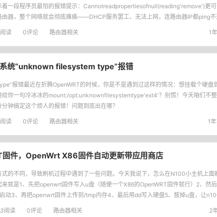
着一段程序员最怕的报错提示：Cannotreadpropertiesofnull(reading'remove
路由器，整个网络就会彻底瘫痪——DHCP服务罢工、无法上网，连路由器IP都ping
阅读
0评论
路由器相关
1年
“unknown filesystem type”报错
mtype”报错最近在折腾OpenWRT的时候，你是不是遇到过这样的情况：想挂载个硬盘到
给你一句冷冰冰的mount:/opt:unknownfilesystemtype'ext4'？别慌！今天咱
分分钟搞定这个烦人的报错！问题到底出在哪？
阅读
0评论
路由器相关
1年
T固件，OpenWrt X86固件自动更新带应用商店
方式的不同，导致刷机过程中遇到了一些问题。今天我说下，怎么在N100小主机上面刷O
来就是1、先把openwrt固件写入u盘（随便一个X86的OpenWRT固件就行）2、然后设
启动3、再把openwrt固件上传到/tmp内存4、最后用dd写入硬盘5、拔掉u盘，让n
23
阅读
0评论
路由器相关
2年