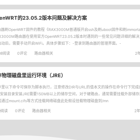
enWRT的23.05.2版本问题及解决方案
器刷OpenWRT固件的教程《RAX3000M普通版开启ssh及刷uboot固件和刷immorta
X3000M路由器在使用官方OpenWRT23.05.2版本时遇到的一些常见问题详细的解决方
启动后，需要手动开启WiFi。具体步骤如下：-登录到路由器的管理界面。-
98
阅读
0评论
路由器相关
2年
到内存物理磁盘里运行环境（JRE）
里以下命令可保存为脚本执行，注意修改DIR与URL的值本文的操作在命令行下完成DIR=/
定安装目录安装JRE需要150MB以上的储存空间，对于硬路由，通常需要挂载外部储
通过mount.cifs等方式挂载网络磁盘此处假设挂载物理磁盘到/mn
9
阅读
0评论
路由器相关
2年