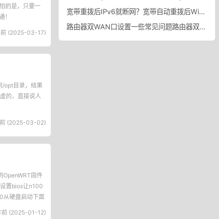
')更可怕的是，只要一
宽带重拨后IPv6就断网？宽带自动重拨后Win10的IPv6失效
不通！
路由器双WAN口设置一些常见问题路由器双WAN口设置踩坑
前 (2025-03-17)
/opt目录，结果
们不整虚的，直接说人
前 (2025-03-02)
penWRT固件
置bios让n100
100从硬盘启动下面
前 (2025-01-12)