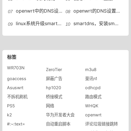
openwrt中的DNS设置smartdns与富强插件去广告设置adguardhome
openwrt的DNS设置及富强插件配合smartdns去广告设置原理心得分享
linux系统升级smartdns方法smartdns安装后怎么升级
smartdns，安装smartdns作为内网dns服务器解决dns污染,smartdns定义上游dns服务器
标签
WR703N
ZeroTier
m3u8
goaccess
屏蔽广告
斐讯n1
Asuswrt
hp1020
odhcpd
不拆机刷机
桥接模式
路由模式
PS5
网络
WHQK
k2
华为开发者大会
​openwrt
#:~:text=
自动重启脚本
评论垃圾链接跳转