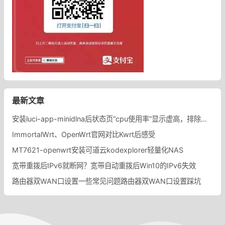
最新文章
安装luci-app-minidlna后状态页“cpu使用率“显示虚高，排除过程记录。
ImmortalWrt、OpenWrt官网对比Kwrt后感受
MT7621-openwrt安装可道云kodexplorer轻量化NAS
宽带重拨后IPv6就断网？宽带自动重拨后Win10的IPv6失效
路由器双WAN口设置一些常见问题路由器双WAN口设置踩坑