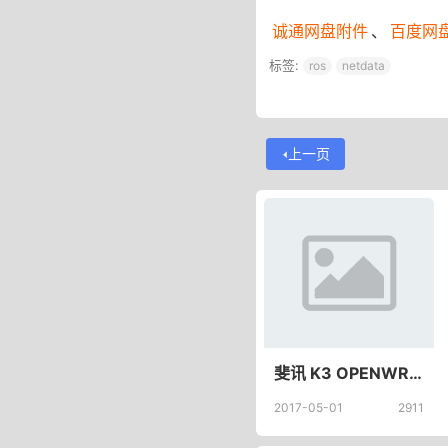
诚通网盘附件
、
百度网
标签:
ros
netdata
上一页
斐讯 K3 OPENWRT LEDE R5固件，Adbyby Plus，潘多拉多拨,碳酸饮料Pro,SQM QOS
2017-05-01
2911