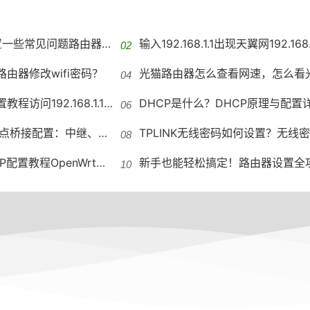
见问题路由器双WAN口设置踩坑
输入192.168.1.1出现天翼网192.168.1.1出现中国电信
登录路由器修改wifi密码？
光猫路由器怎么查看网速，怎么看光猫有
教程访问192.168.1.1的方法
DHCP是什么？DHCP原理与配置详解DH
置：中继、主从与WDS吐槽
TPLINK无线密码如何设置？无线密码修改
penWrt路由器UPnP开启设置规则
新手也能轻松搞定！路由器设置全攻略路由器设置教