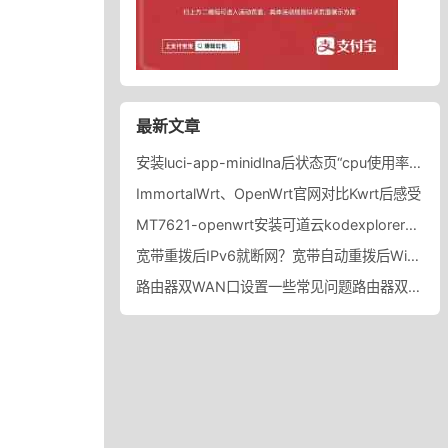
最新文章
安装luci-app-minidlna后状态页“cpu使用率“显示虚高，排除过程记录。
ImmortalWrt、OpenWrt官网对比Kwrt后感受
MT7621-openwrt安装可道云kodexplorer轻量化NAS
宽带重拨后IPv6就断网？宽带自动重拨后Win10的IPv6失效
路由器双WAN口设置一些常见问题路由器双WAN口设置踩坑