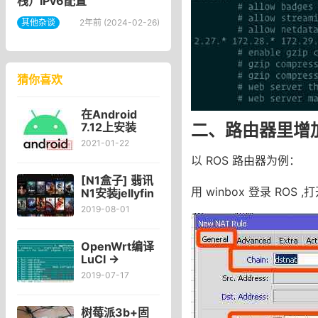
栈）IPv6配置
其他杂谈
2年前 (2024-02-26)
猜你喜欢
在Android
二、路由器里增
7.12上安装
Entware(镜像
2021-01-22
模式)Android
以 ROS 路由器为例：
系统上使用
Entware
[N1盒子] 翡讯
用 winbox 登录 ROS ,
N1安装jellyfin
媒体服务器
2019-08-01
CPU使用率
100%，N1安
装jellyfin看视
OpenWrt编译
频非常卡？
LuCI ->
Applications
2019-07-17
添加插件应用
说明
树莓派3b+固