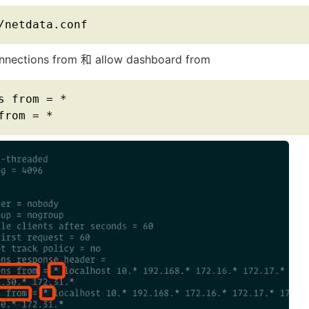
/netdata.conf
ections from 和 allow dashboard from
s from = *

from = *