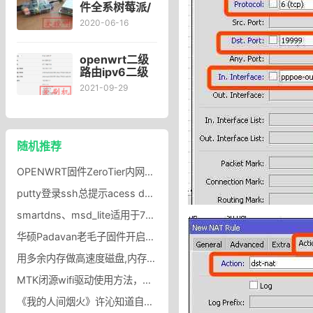
件全系树莓派/
竞斗
2020-06-16
云/x86_64设
备专用自编译
OpenWrt固件,
openwrt二级
树莓派3b+最
路由ipv6二级
新版openwrt
路由Openwrt
2021-09-29
固件
固件获取公网
ipv6地址
Openwrt二级
路由如何获取
随机推荐
IPV6
OPENWRT固件ZeroTier内网穿透设置zerotier-cli用法指引,无公网IP通过ZeroTier方便实现内网穿透
putty登录ssh总提示acess denied错误PUTTY使用root帐号登录linux报错
smartdns、msd_lite适用于7621的老毛子3.4内核下载
华硕Padavan老毛子固件开启路由的swap虚拟内存功能
用多余内存做高速度磁盘,内存转为虚拟硬盘,内存虚拟硬盘怎么用
MTK闭源wifi驱动使用方法，OpenWRT(LEDE)编译添加MTK闭源wifi驱动openwrt修改feeds.conf.default
《我的人间烟火》许沁知道自己的身世吗？