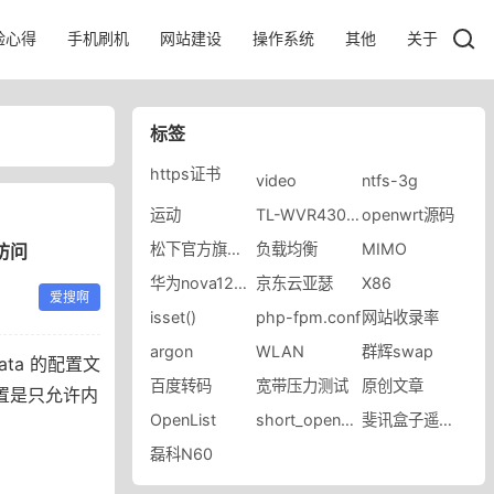
验心得
手机刷机
网站建设
操作系统
其他
关于
标签
https证书
video
ntfs-3g
运动
​TL-WVR4300L2.0
openwrt源码
松下官方旗舰店
负载均衡
MIMO
访问
华为nova12pro
京东云亚瑟
X86
爱搜啊
isset()
php-fpm.conf
网站收录率
argon
WLAN
群辉swap
ta 的配置文
百度转码
宽带压力测试
原创文章
默认配置是只允许内
OpenList
short_open_tag
斐讯盒子遥控器配对
磊科N60