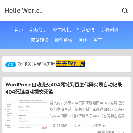
首页
资源分享
路由刷机
经验心得
手机刷机
网站建设
操作系统
其他
关于
天天软件圆
欢迎关注我的店铺
通知
WordPress自动提交404死链到百度代码实现自动记录
404死链自动提交死链
常大的，如果404页面正确返回404状态码还好
以前本站写过一篇关于制作正确返回404状态码
的404页面《制作正确显示404状态码和主题风
格一样的404页面源码》。可以看一下如何制作4
2111
阅读
0评论
网站建设
04页面，今天主要是说下如何自动提交404错误
8年前 (2018-11-26)