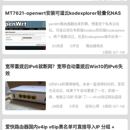
页面给百度，在百度站长平台有关于死链提交的
功能如下图下面是百度关于死链的解释页面已经
MT7621-openwrt安装可道云kodexplorer轻量化NAS
无效，无法对用户提供任何有价值信息的页面就
是死链接，包括协议死链和内容死链两种形式：
penWrt路由器翻出来折腾，想着挂个私有云玩
1）
玩。可道云现在有新版Kodbox和旧版Kodexplore
r，两个我都试过，还是Kodexplorer操作丝滑一
点。Kodbox功能是多了，但跑在路由器这孱弱的
30
阅读
0评论
路由器相关
硬件上，明显感觉拖不动，点个文件夹都要转半
3周前 (07-19)
天。Kodexplorer就轻快多了，响应迅速，毕竟本
来就是为低配环境设计的。
宽带重拨后IPv6就断网？宽带自动重拨后Win10的IPv6失
效
0的IPv6折腾得够呛。本来一直用得好好的，宽带
也没动过，结果下午自动重拨了一次，前缀一
换，电脑立马就“失联”了——IPv6测试网站直接
红叉，网页打不开，QQ也登不上。打开命令行一
29
阅读
0评论
经验心得
3周前 (07-19)
看，好家伙，两个临时IPv6地址并排站着，一个
是旧前缀的老地址，一个是新前缀的新地址，然
后系统就跟傻了一样，死活不走新地址，网络包
爱快路由器国内v4ip v6ip黑名单可直接导入IP 分组 +
全往老地址扔，可老