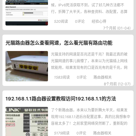
候，IPv6死活获取不到，试了好几种方法都不
行，折腾了大半天，各种查资料、改配置，总算
摸清楚怎么弄了！相信很多人跟我一样，子路由
520
阅读
0评论
经验心得
中继主路由的信号，IPv4能正常上网，但IPv6就
7个月前 (01-04)
是没动静，不管是访问IPv6网站还是检测都显示
未连接，真的太头疼了！下面我把亲测有效的方
光猫路由器怎么查看网速，怎么看光猫有路由功能
法分享出来，
光猫支持的网速是百兆还是千兆？我最近真的被
光猫网速的事儿搞懵了，本来以为光猫插上网线
就能用，结果发现有的口是百兆有的是千兆，网
速差一大截！折腾了好半天，总算摸清楚怎么看
1583
阅读
0评论
路由器相关
光猫到底支持多大网速了，跟大家说说我的经历
8个月前 (12-07)
和方法。首先最直接的就是看光猫本身的标识，
天翼网关的光猫会直接在插口那
192.168.1.1路由器设置教程访问192.168.1.1的方法
了个新路由器，本来以为要折腾大半天，结果发
现用192.168.1.1进后台配置这事，真的比我想象中
容易太多了！之前家里网络突然断了，重新配的
时候还慌慌张张的，生怕输错什么参数，现在回
5179
阅读
0评论
路由器相关