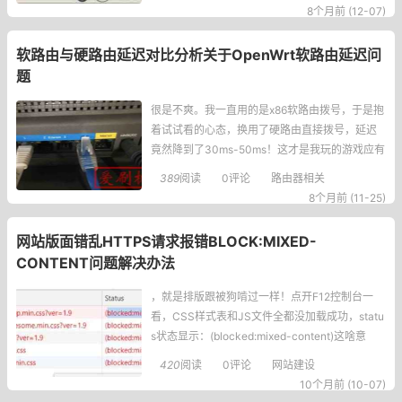
头看，完全是自己吓自己，今天就把我踩过的小
8个月前 (12-07)
坑和实操步骤都跟大家唠唠，小白也能一看就
会。192.168.1.1
软路由与硬路由延迟对比分析关于OpenWrt软路由延迟问
题
很是不爽。我一直用的是x86软路由拨号，于是抱
着试试看的心态，换用了硬路由直接拨号，延迟
竟然降到了30ms-50ms！这才是我玩的游戏应有
的正常水平嘛。这一下就让我开始认真思考：软
389
阅读
0评论
路由器相关
路由，是否真的适合作为我的主路由？希望和大
8个月前 (11-25)
家探讨研究一下，帮我指出我的问题。我用的系
统是esir编译的2020版。延迟产生的原因首先是
网站版面错乱HTTPS请求报错BLOCK:MIXED-
对延迟产生原因的思考。硬路由之所以快，我猜
CONTENT问题解决办法
是因为它有专门的
，就是排版跟被狗啃过一样！点开F12控制台一
看，CSS样式表和JS文件全都没加载成功，statu
s状态显示：(blocked:mixed-content)这啥意
思？文件被浏览器拦截了！查了半天发现是https
420
阅读
0评论
网站建设
证书状态下，浏览器死活不肯载入http的文件调
10个月前 (10-07)
用。这种情况多数出现在网站同时支持http和http