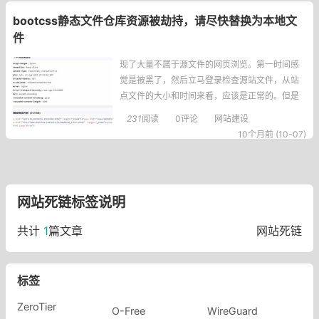
s访问，加上用了CDN之后就开始作妖。https请
bootcss静态文件仓库资源被劫持，请尽快替换为本地文
件
现了大量不属于源文件的网页浏览。第一时间感
觉是被黑了，然后立马登录检查源站文件，从站
点文件的大小和时间来看，应该是正常的。但是
我在通过模拟抓取的时候，发现非法文件的推送
231
阅读
0评论
网站建设
还存在！这简直让人头疼，明明文件看起来没问
10个月前 (10-07)
题，可就是有奇怪的流量往外跑。问题根源在一
通检查后，忽然想起此前网络上已经很多文章说
公众资源库被某些灰产收购然后投毒的事情。其
实这
网站死链标签说明
共计
1
篇文章
网站死链
标签
ZeroTier
O-Free
WireGuard