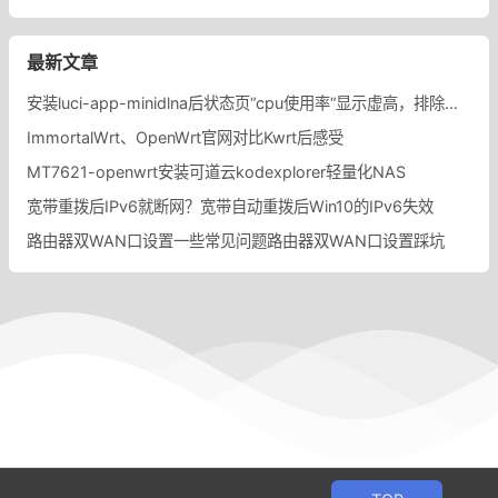
最新文章
安装luci-app-minidlna后状态页“cpu使用率“显示虚高，排除过程记录。
ImmortalWrt、OpenWrt官网对比Kwrt后感受
MT7621-openwrt安装可道云kodexplorer轻量化NAS
宽带重拨后IPv6就断网？宽带自动重拨后Win10的IPv6失效
路由器双WAN口设置一些常见问题路由器双WAN口设置踩坑