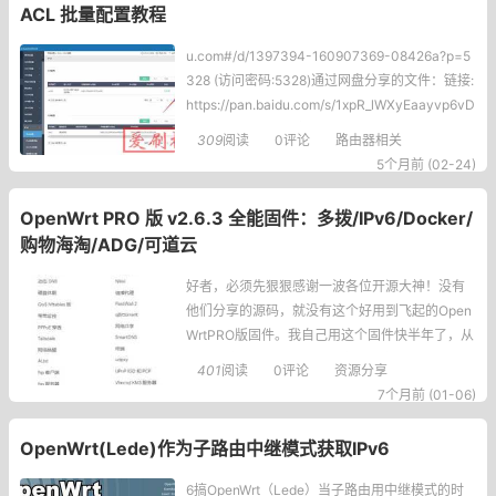
ACL 批量配置教程
u.com#/d/1397394-160907369-08426a?p=5
328 (访问密码:5328)通过网盘分享的文件：链接:
https://pan.baidu.com/s/1xpR_lWXyEaayvp6vD
wJRmA?pwd=uttg提取码:uttg下载上面的附件，
309
阅读
0评论
路由器相关
可直接导入爱快4中，再结合ACL，实
5个月前 (02-24)
OpenWrt PRO 版 v2.6.3 全能固件：多拨/IPv6/Docker/
购物海淘/ADG/可道云
好者，必须先狠狠感谢一波各位开源大神！没有
他们分享的源码，就没有这个好用到飞起的Open
WrtPRO版固件。我自己用这个固件快半年了，从
v2.5.0追到现在的v2.6.3，每次更新都能感受到作
401
阅读
0评论
资源分享
者的用心，真心离不开这些源码大佬的铺垫：http
7个月前 (01-06)
s://github.com/openwrt、https://github.com/Li
enol、https://gith
OpenWrt(Lede)作为子路由中继模式获取IPv6
6搞OpenWrt（Lede）当子路由用中继模式的时