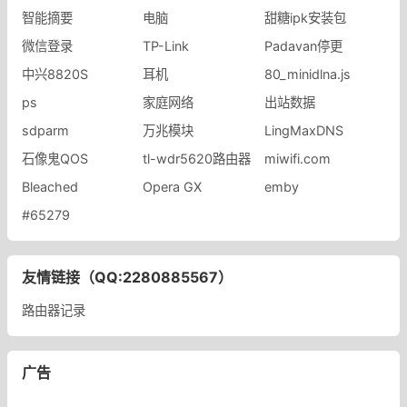
智能摘要
电脑
甜糖ipk安装包
微信登录
TP-Link
Padavan停更
中兴8820S
耳机
80_minidlna.js
ps
家庭网络
出站数据
sdparm
万兆模块
LingMaxDNS
石像鬼QOS
tl-wdr5620路由器
miwifi.com
Bleached
Opera GX
emby
#65279
友情链接（QQ:2280885567）
路由器记录
广告