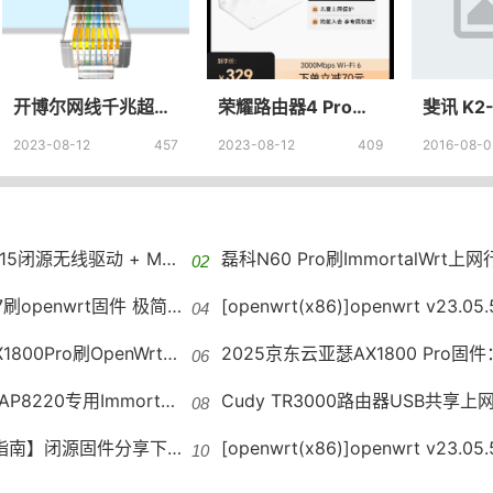
开博尔网线千兆超6六类五5类路由器家用电脑宽带高速网络连接线_开博尔博尔伟业专卖店
荣耀路由器4 Pro双频AX3000 wifi6券全千兆家用大户型高速无线路由穿墙王5G上网保护_荣耀官方旗舰店_网络设备/网络相关
2023-08-12
457
2023-08-12
409
2016-08-0
+ MTK硬件加速(HWNAT)LEDE固件下载
​磊科N60 Pro刷ImmortalWrt上网行为管理固件支持应用过滤、网址过滤
enwrt固件 极简固件适合小内存路由
[openwrt(x86)]openwrt v23.05.5软路由X86专用主路由Open
rt固件亚瑟OpenWrt固件自编译+详细刷机步骤
2025京东云亚瑟AX1800 Pro固件：满血NSS全加速｜免硬改跑满千兆+预装科学插件｜Op
lWRT固件下载ImmortalWRT多功能固件
Cudy TR3000路由器USB共享上网专用ImmortalWrt固件（附23.05/2
件分享下载地址尝鲜，这些玩法贼实用！
[openwrt(x86)]openwrt v23.05.5软路由X86专用主路由OpenWrt