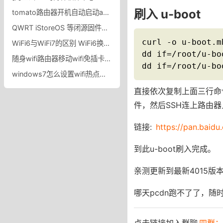
刷入 u-boot
tomato路由器开机自动启动adbyby设置方法
QWRT iStoreOS 等闭源固件遇到的OpenVPN跨节点互访问题
curl -o u-boot.m
WiFi6与WiFi7的区别 WiFi6换成WiFi7的路由器，提升在哪里？
dd if=/root/u-bo
随身wifi路由器移动wifi免插卡物联网专用4g电信卡无线网卡_百果门旗舰店
dd if=/root/u-bo
windows7怎么设置wifi热点？Win7系统设置WiFi热点
直接依次复制上面三行命
件，然后SSH连上路由
链接:
https://pan.bai
到此u-boot刷入完成。
亲测更新到最新4015版本
哪天pcdn跑不了了，随时
点击链接加入群聊
四群：7