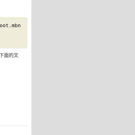
ot.mbn

下面的文