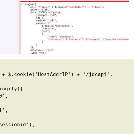
 + $.cookie('HostAddrIP') + '/jdcapi',

ngify({

',

',

sessionid'),
