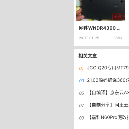
网件WNDR4300 v2 潘多拉PandoraBox，WNDR4300刷机固件刷机方法下载
2020-01-25
3680
相关文章
JCG Q20专用MT7915闭源无线驱动 
21.02源码编译360t7刷op
【自编译】京东云AX1800Pro刷OpenW
【自制分享】阿里云AP8220专用Immorta
【磊科N60Pro魔改指南】闭源固