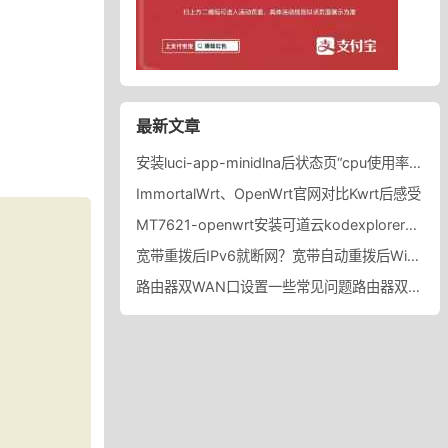
最新文章
安装luci-app-minidlna后状态页“cpu使用率“显示虚高，排除过程记录。
ImmortalWrt、OpenWrt官网对比Kwrt后感受
MT7621-openwrt安装可道云kodexplorer轻量化NAS
宽带重拨后IPv6就断网？宽带自动重拨后Win10的IPv6失效
路由器双WAN口设置一些常见问题路由器双WAN口设置踩坑