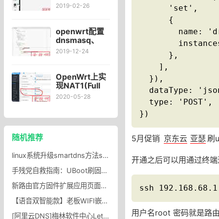
毛子开启ftp只
2019-02-26
      'set',

可以下载无法
      {

上传的问题
openwrt配置
        name: 'd
dnsmasq、
        instance
doh、v2瑞解
2019-12-24
      },

决方案,v2瑞配
置文件client-
    ],

config.json设
OpenWrt上实
  }),

置,openwrt配
现NAT1(Full
  dataType: 'json
置v2瑞教程
cone NAT) 的
2020-05-28
  type: 'POST',

方法,无需
DMZ/UPnP,newifi3
})
支持NAT1高格
固件刷机
随机推荐
5月促销
京东云
亚瑟
刷u
linux系统升级smartdns方法smartdns安装后怎么升级
开通之后可以用通过终端连接 
手残党自救指南：UBoot刷固件翻车？UBoot更新失败分区炸了照样救！
新路由官方固件扩展应用页面打不开，新路由社区打不开怎么回事？
ssh 192.168.68.1
【语音双智能款】老板WIFI嵌入式家用蒸烤炸一体机CQ9162X蒸烤箱_老板官方旗舰店
用户名root 密码就是
[阿里云DNS]梅林软件中心Let's Encrypt申请证书失败,梅林Let's Encrypt申请不到证书解决