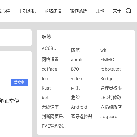
验心得
手机刷机
网站建设
操作系统
其他
关于
标签
AC68U
随笔
wifi
网络设置
amule
EMMC
cofface
B70
robots.txt
tcp
video
Bridge
爱搜啊
Rust
闪讯
管理员权限
bot
危险
LED灯修改
器能正常使
无线速率
Android
六指旗舰店
判断网页是否激活
蓝牙遥控器
adguard
，
PVE管理器版本