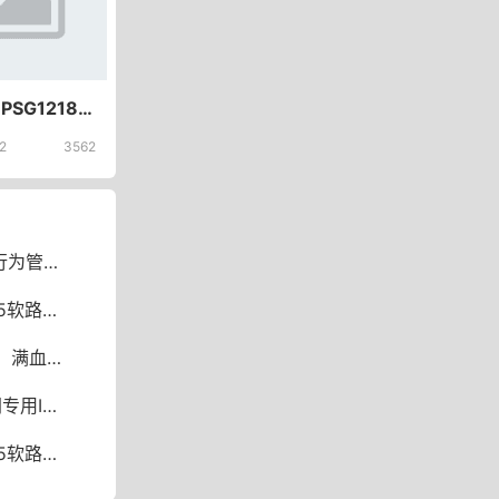
斐讯 K2-PSG1218 Padavan ASUS 自编译纯净固件（Hwlon 20160802）
2
3562
 、网址记录等
Wrt固件下载
enWrt最强方案
4.10版下载）
 X86固件下载