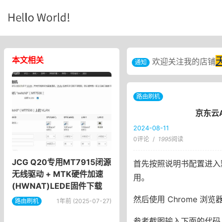
本文相关
欢迎关注我的店铺
通知
路由刷机
京东云A
2024-08-11
0评论
/
1995
阅读
JCG Q20专用MT7915闭源
首先按照说明书配置进入默
无线驱动 + MTK硬件加速
用。
(HWNAT)LEDE固件下载
然后使用 Chrome 浏览器打
路由刷机
1年前 (2025-07-27)
参考截图输入下面的代码