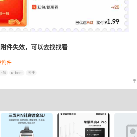
果附件失效，可以去找找看
盘附件
亚瑟
u-boot
固件
于