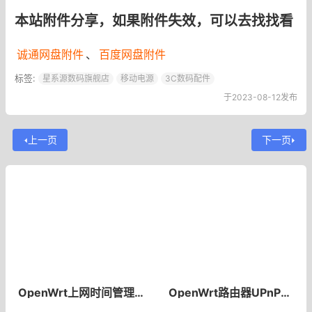
本站附件分享，如果附件失效，可以去找找看
诚通网盘附件
、
百度网盘附件
标签:
星系源数码旗舰店
移动电源
3C数码配件
于2023-08-12发布
上一页
下一页
​OpenWrt上网时间管理 luci-app-accesscontrol-plus管理孩子上网时间
OpenWrt路由器UPnP配置教程OpenWrt路由器UPnP开启设置规则