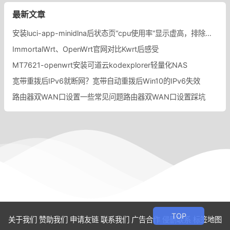
最新文章
安装luci-app-minidlna后状态页“cpu使用率“显示虚高，排除过程记录。
ImmortalWrt、OpenWrt官网对比Kwrt后感受
MT7621-openwrt安装可道云kodexplorer轻量化NAS
宽带重拨后IPv6就断网？宽带自动重拨后Win10的IPv6失效
路由器双WAN口设置一些常见问题路由器双WAN口设置踩坑
关于我们
赞助我们
申请友链
联系我们
广告合作
侵删联系
标签地图