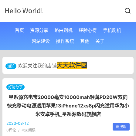
首页
资源分享
路由刷机
经验心得
手机刷机
网站建设
操作系统
其他
关于
天天软件圆
欢迎关注我的店铺
通知
好物分享
星系源充电宝20000毫安10000mah轻薄PD20W双向
快充移动电源适用苹果13iPhone12xs8p闪充适用华为小
米安卓手机_星系源数码旗舰店
2023-08-12
爱搜啊
0评论
/
426
阅读