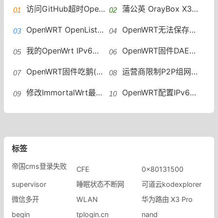
访问GitHub超时OpenWRT设置加速访问 GitHub host自动更新
蒲公英 OrayBox X3A 解锁ssh 安装OpenWRT VirtualHere实现USB共享
OpenWRT OpenList安装教程OpenList安装
OpenWRT无法保存修改配置mounting fs with errors, running e2fsck is recommended
我的OpenWrt IPv6折腾记OpenWrt如何配置IPv6地址段
OpenWRT固件DAE（鹅）插件一键安装脚本
OpenWRT固件吃鹅(DAE) 个人配置分享
运营商限制P2P组网怎么办？OpenWRT远程组网绕过限速
修改ImmortalWrt最大连接数方法OpenWRT修改最大连接数
OpenWRT配置IPv6中继WAN6接口没有DHCP OpenWRT IPv6中继
标签
帝国cms登录失败
CFE
0x80131500
supervisor
睡眠状态不断网
可道云kodexplorer
微信多开
WLAN
华为路由 X3 Pro
begin
tplogin.cn
nand