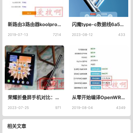
新路由3路由器koolproxy怎么过滤HTTPS？koolproxy证书怎么安装？
闪魔type-c数据线6a5a超级快充适用于华为小米荣耀66w40w充电器宝线typec安卓usb100w闪充typc加长tpc手机线_闪魔旗舰店
2019-07-13
7214
2023-08-12
433
荣耀折叠屏手机对比：Magic V2与Magic Vs，谁更值得购买？
从零开始编译OpenWRT(LEDE)固件——6.github地址源码编译到固件里github源码编译
2023-07-25
971
2019-08-04
4349
相关文章