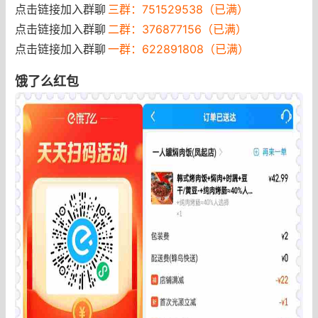
点击链接加入群聊
三群：751529538（已满）
点击链接加入群聊
二群：376877156（已满）
点击链接加入群聊
一群：622891808（已满）
饿了么红包