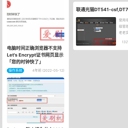
联通光猫DT541-csf,D
使用
级管
老老
132
电脑时间正确浏览器不支持
Let's Encrypt证书网页显示
「您的时钟快了」
操作系统
4年前 (2022-05-12)