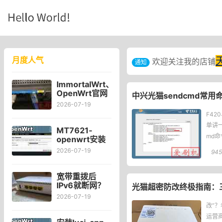
月度人气
欢迎关注我的店铺
通知
ImmortalWrt、
OpenWrt官网
中兴光猫sendcmd常用命令
对比Kwrt后感
2026-07-19
受
F42
单讲一
MT7621-
md命
openwrt安装
可道云
2026-07-19
945
kodexplorer
轻量化NAS
宽带重拨后
IPv6就断网？
光猫超密防改终极指南：三
宽带自动重拨
2026-07-19
后Win10的
改”
IPv6失效
运营