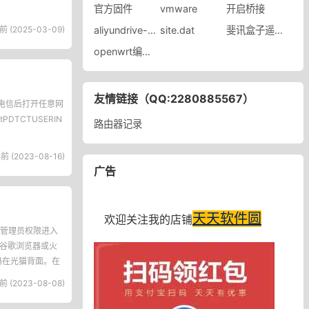
官方固件
vmware
开启桥接
前 (2025-03-09)
aliyundrive-webdav
site.dat
斐讯盒子遥控器配对
openwrt编译ipk包报错
友情链接（QQ:2280885567）
刷电信后打开任意网
tPDTCTUSERIN
路由器记录
前 (2023-08-16)
广告
天天软件圆
欢迎关注我的店铺
管理员权限进入
、谷歌浏览器或火
，密码在光猫背面。在
前 (2023-08-08)