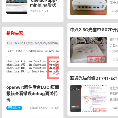
安装luci-app-
商十
minidlna后状
态页“cpu使用
2026-07-21
656
率“显示虚高，
排除过程记
录。
中兴2.5G光猫F7607P
猜你喜欢
猫F
页自动跳
FO0R
112
联通光猫创维DT741-sc
openwrt固件后台LUCI页面
定性
报错查看错误debug调试代
管理
码
狐浏览
登录
经验心得
4年前 (2022-10-13)
94