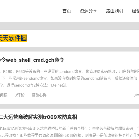
首页
资源分享
路由刷机
经
天天软件圆
web_shell_cmd.gch命令
0、F460、F660等设备的一些设置的sendcmd命令。像管理员密码修改，用户数限
下一些常用的sendcmd命令，如果没有找到你要的sendcmd请留言，后续还会添加一
令。运行sendcmd有2种方法：1.telnet进
阅读
0评论
经验心得
3年
大运营商破解实测tr069攻防真相
？老玩家实测防坑指南刚入坑光猫桥接的新手总有个疑问：辛辛苦苦破解的超管密码，
商远程改掉？那些教程里强调必须删除的tr069连接，到底是不是防改密的护身符？作