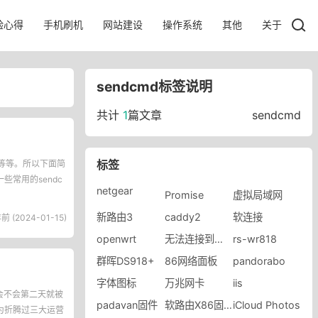
验心得
手机刷机
网站建设
操作系统
其他
关于
sendcmd标签说明
共计
1
篇文章
sendcmd
标签
制等等。所以下面简
些常用的sendc
netgear
Promise
虚拟局域网
新路由3
caddy2
软连接
前 (2024-01-15)
openwrt
无法连接到端口
rs-wr818
群晖DS918+
86网络面板
pandorabo
字体图标
万兆网卡
iis
会不会第二天就被
padavan固件
软路由X86固件
iCloud Photos
为折腾过三大运营