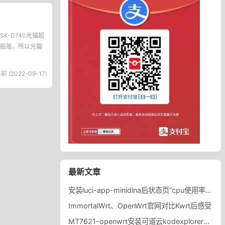
-D740光猫超
一般般，所以光猫
前 (2022-09-17)
最新文章
安装luci-app-minidlna后状态页“cpu使用率“显示虚高，排除过程记录。
ImmortalWrt、OpenWrt官网对比Kwrt后感受
MT7621-openwrt安装可道云kodexplorer轻量化NAS