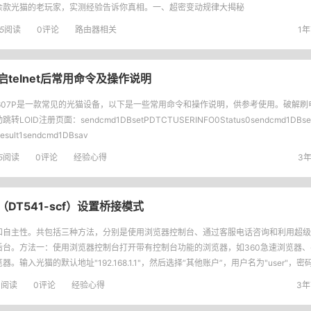
余款光猫的老玩家，实测经验告诉你真相。一、超密变动规律大揭秘
5
阅读
0评论
路由器相关
1年
开启telnet后常用命令及操作说明
7607P是一款常见的光猫设备，以下是一些常用命令和操作说明，供参考使用。破解
转LOID注册页面：sendcmd1DBsetPDTCTUSERINFO0Status0sendcmd1DBse
esult1sendcmd1DBsav
5
阅读
0评论
经验心得
3年
f（DT541-scf）设置桥接模式
和自主性。共包括三种方法，分别是使用浏览器控制台、通过客服电话咨询和利用超级
后台。方法一：使用浏览器控制台打开带有控制台功能的浏览器，如360急速浏览器
器。输入光猫的默认地址"192.168.1.1"，然后选择“其他账户”，用户名为"user"
后的页面中
0
阅读
0评论
经验心得
3年