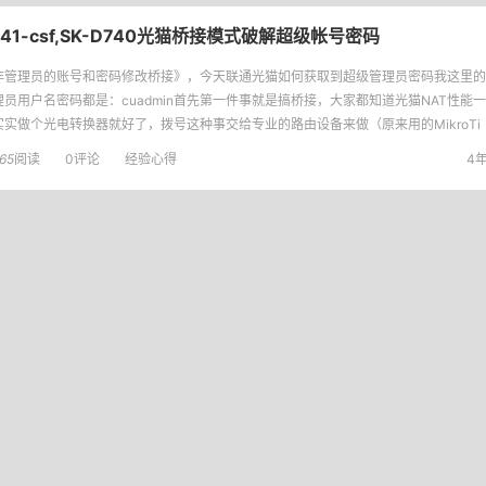
T741-csf,SK-D740光猫桥接模式破解超级帐号密码
非管理员的账号和密码修改桥接》，今天联通光猫如何获取到超级管理员密码我这里的SK
理员用户名密码都是：cuadmin首先第一件事就是搞桥接，大家都知道光猫NAT性能
实实做个光电转换器就好了，拨号这种事交给专业的路由设备来做（原来用的MikroTi
65
阅读
0评论
经验心得
4年