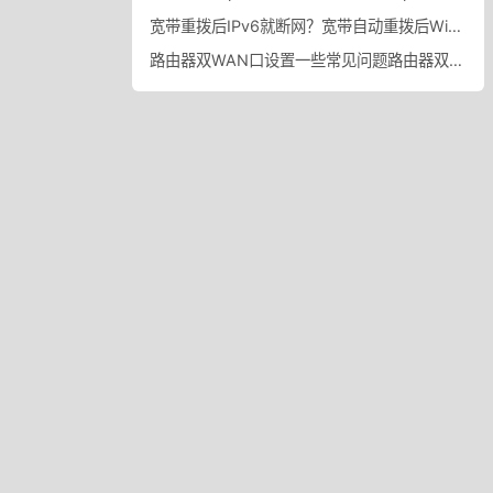
宽带重拨后IPv6就断网？宽带自动重拨后Win10的IPv6失效
路由器双WAN口设置一些常见问题路由器双WAN口设置踩坑