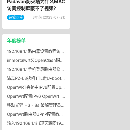
Padavan防火墙为什么MAC
访问控制屏蔽不了视频？
经验心得
3年前 (2023-07-21)
年度榜单
192.168.1.1路由器设置教程访问192.168.1.1的方法
immortalwrt装OpenClash踩坑记，图标不显示 + UDP 冲突？
192.168.1.1手机登录路由器修改wifi密码？
沛喆PZ-L8拆机TTL走U-boot刷116MiB大分区沛喆PZ-L8Nwrt固件
OpenWRT旁路由IPv6配置OpenWRT旁路由开启IPv6协议方法
OpenWrt配置IPv6 OpenWrt IPv6自动分配给局域网设备
移动光猫 H3 - 8s 破解管理员密码
OpenWrt路由器UPnP配置教程OpenWrt路由器UPnP开启设置规则
输入192.168.1.1出现天翼网192.168.1.1出现中国电信天翼网关怎么办