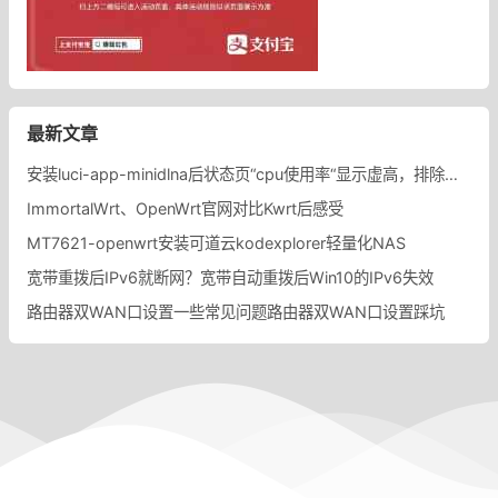
最新文章
安装luci-app-minidlna后状态页“cpu使用率“显示虚高，排除过程记录。
ImmortalWrt、OpenWrt官网对比Kwrt后感受
MT7621-openwrt安装可道云kodexplorer轻量化NAS
宽带重拨后IPv6就断网？宽带自动重拨后Win10的IPv6失效
路由器双WAN口设置一些常见问题路由器双WAN口设置踩坑