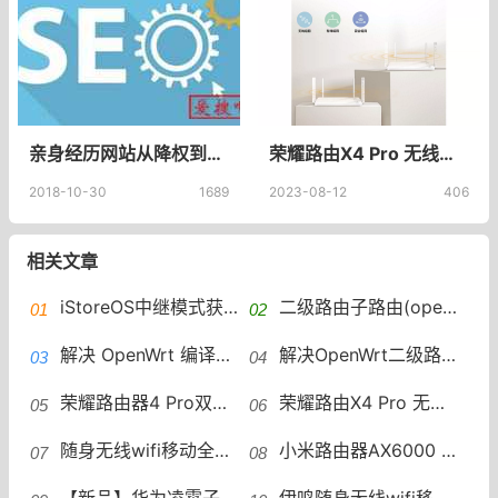
亲身经历网站从降权到恢复的过程网站收录一直下降收录下降的原因分析
荣耀路由X4 Pro 无线WiFi双千兆端口家用路由器智能加速儿童上网保护_荣耀官方旗舰店
2018-10-30
1689
2023-08-12
406
相关文章
iStoreOS中继模式获取IPv6地址后，但是IPv6 ping不通外网
二级路由子路由(openwrt)开启ipv6中继(ipv4和ipv6共存)
解决 OpenWrt 编译过程中 toolchain/binutils 构建失败的问题
解决OpenWrt二级路由提示“局域网上没有公共前缀”的问题
荣耀路由器4 Pro双频AX3000 wifi6券全千兆家用大户型高速无线路由穿墙王5G上网保护_荣耀官方旗舰店
荣耀路由X4 Pro 无线WiFi双千兆端口家用路由器智能加速儿童上网保护_荣耀官方旗舰店
随身无线wifi移动全国通用4g高速流量上网卡笔记本电脑路由器三网通智能免插卡网络热点便携式无限上网宝宽带_蒙旭数码旗舰店
小米路由器AX6000 WiFi6路由器家用千兆高速5G双频千兆端口学生宿舍稳定大户型全屋覆盖wifi_小米官方旗舰店
【新品】华为凌霄子母路由器Q6E家用路由器上网全屋wifi_华为官方旗舰店
伊鸣随身无线wifi移动wilf便携式热点wi-fi网络免插卡上网宝带数据线三网通车载宽带流量卡托智能路由器wilf_伊鸣旗舰店