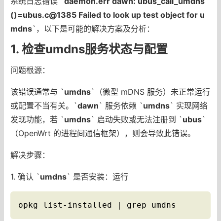
系统日志错误 `
daemon.err dawn: ubus_call_umdns
()=ubus.c@1385 Failed to look up test object for u
mdns
`，以下是可能的解决方案及分析：
1. 检查umdns服务状态与配置
问题根源：
该错误通常与 `
umdns
`（微型 mDNS 服务）未正常运行
或配置不当有关。`
dawn
` 服务依赖 `
umdns
` 实现网络
发现功能，若 `
umdns
` 启动失败或无法注册到 `
ubus
`
（OpenWrt 的进程间通信框架），则会导致此错误。
解决步骤：
1. 确认 `
umdns
` 是否安装：运行
opkg list-installed | grep umdns