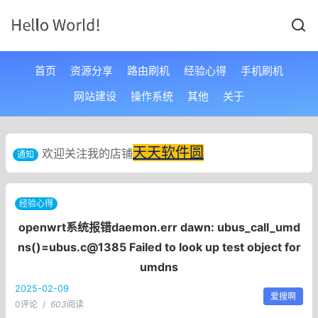
首页
资源分享
路由刷机
经验心得
手机刷机
网站建设
操作系统
其他
关于
天天软件圆
欢迎关注我的店铺
通知
经验心得
openwrt系统报错daemon.err dawn: ubus_call_umd
ns()=ubus.c@1385 Failed to look up test object for
umdns
2025-02-09
爱搜啊
0评论
/
603
阅读