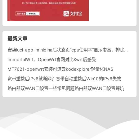
最新文章
安装luci-app-minidlna后状态页“cpu使用率“显示虚高，排除过程记录。
ImmortalWrt、OpenWrt官网对比Kwrt后感受
MT7621-openwrt安装可道云kodexplorer轻量化NAS
宽带重拨后IPv6就断网？宽带自动重拨后Win10的IPv6失效
路由器双WAN口设置一些常见问题路由器双WAN口设置踩坑