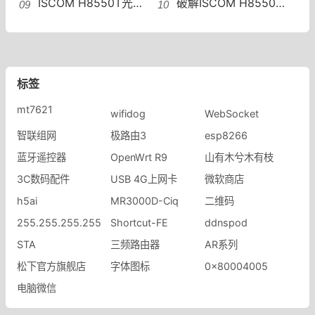
ISCOM H8550T光猫获取超级密码ISCOM H8550T光猫超级管理员账号
破解ISCOM H8550T光猫电信光猫并获取ISCOM H8550T超级密码
标签
mt7621
wifidog
WebSocket
智联组网
极路由3
esp8266
蓝牙遥控器
OpenWrt R9
山有木兮木有枝
3C数码配件
USB 4G上网卡
微软商店
h5ai
MR3000D-Ciq
二维码
255.255.255.255
Shortcut-FE
ddnspod
STA
三频路由器
AR系列
松下官方旗舰店
字体图标
0x80004005
电脑微信