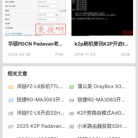
华硕PDCN Padavan老毛子设置无线中继教程
k2p刷机斐讯K2P开启telnet、ssh、固件备份、斐讯K2P官方纯净版固件官方修改版
2023-08-08
7194
2019-11-03
6536
相关文章
沛喆PZ-L8拆机TTL走U-boot刷116MiB大分区沛喆PZ-L8Nwrt固件
蒲公英 OrayBox X3A 解锁ssh 安装OpenWRT VirtualHere实现USB共享
锐捷RG-MA3063开启SSH方法全版本开启SSH教程：工厂模式+开发者模式
锐捷RG-MA3063开启SSH并删除家宽优先业务插件、纳管插件和探针插件
沛喆PZ-L8开启SSH免拆机开启沛喆PZ-L8的SSH
K2P旁路由模式AdGuardHome管理界面打不开？老毛子固件6种故障排除方案
2025 K2P Padavan固件推荐｜K2P AP优化+KVR+IPv6极简方案｜K2P专用｜无缝漫游指南
小米路由器获取SSH ROOT密码教程