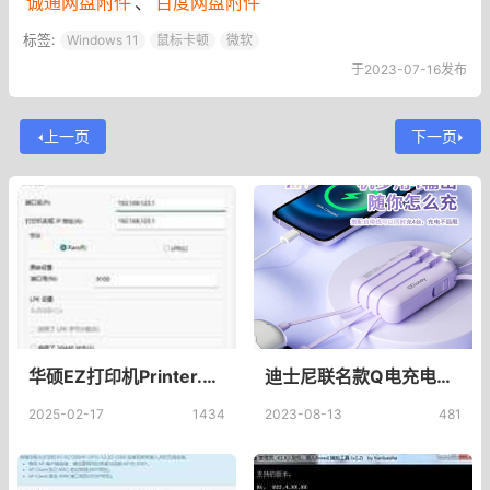
诚通网盘附件
、
百度网盘附件
标签:
Windows 11
鼠标卡顿
微软
于2023-07-16发布
上一页
下一页
华硕EZ打印机Printer.exe老毛子固件USB连接打印机支持网络打印机扫描仪
迪士尼联名款Q电充电宝10000毫安迷你自带线快充超薄小巧便携移动电源超大容量适用华为小米苹果专用官方正品_博依诺旗舰店
2025-02-17
1434
2023-08-13
481