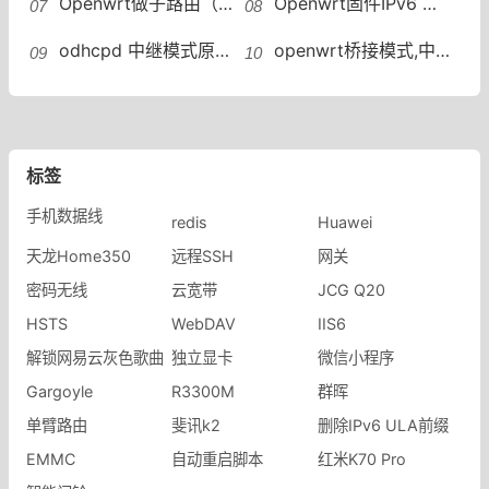
Openwrt做子路由（二级路由）获取IPv6及其下的设备获取公网IPv6地址
Openwrt固件IPv6 WAN状态是个？问号 esir大佬的精品小包自动掉ipv6
odhcpd 中继模式原理，无状态地址自动配置 邻居发现协议（NDP）
openwrt桥接模式,中继模式,ap模式下的接口设置方法
标签
手机数据线
redis
Huawei
天龙Home350
远程SSH
网关
密码无线
云宽带
JCG Q20
HSTS
WebDAV
IIS6
解锁网易云灰色歌曲
独立显卡
微信小程序
Gargoyle
R3300M
群晖
单臂路由
​斐讯k2
删除IPv6 ULA前缀
EMMC
自动重启脚本
红米K70 Pro