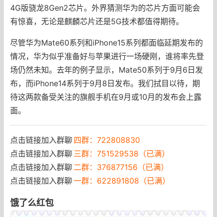
4G版骁龙8Gen2芯片。外界猜测华为的芯片方面可能会
有惊喜，无论是麒麟芯片还是5G技术都值得期待。
尽管华为Mate60系列和iPhone15系列都面临延期发布的
情况，华为似乎准备好与苹果进行一场硬刚，谁将率先登
场仍然未知。去年的例子显示，Mate50系列于9月6日发
布，而iPhone14系列于9月8日发布。我们拭目以待，期
待这两款备受关注的旗舰手机在9月或10月的发布会上露
面。
点击链接加入群聊
四群：722808830
点击链接加入群聊
三群：751529538（已满）
点击链接加入群聊
二群：376877156（已满）
点击链接加入群聊
一群：622891808（已满）
饿了么红包