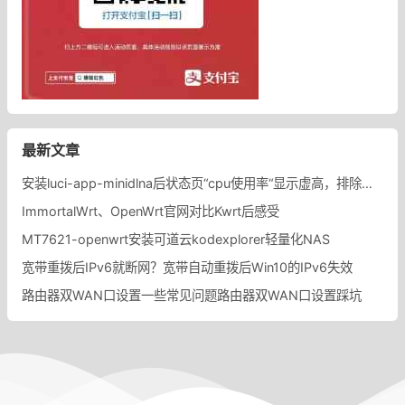
最新文章
安装luci-app-minidlna后状态页“cpu使用率“显示虚高，排除过程记录。
ImmortalWrt、OpenWrt官网对比Kwrt后感受
MT7621-openwrt安装可道云kodexplorer轻量化NAS
宽带重拨后IPv6就断网？宽带自动重拨后Win10的IPv6失效
路由器双WAN口设置一些常见问题路由器双WAN口设置踩坑