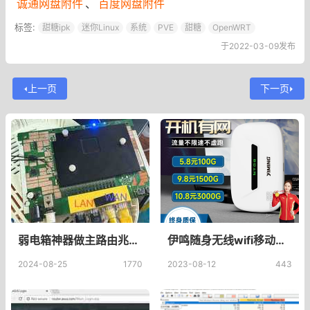
诚通网盘附件
、
百度网盘附件
标签:
甜糖ipk
迷你Linux
系统
PVE
甜糖
OpenWRT
于2022-03-09发布
上一页
下一页
弱电箱神器做主路由兆能M2 OpenWrt-24.8.8固件分享下载
伊鸣随身无线wifi移动wilf便携式热点wi-fi网络免插卡上网宝带数据线三网通车载宽带流量卡托智能路由器wilf_伊鸣旗舰店
2024-08-25
1770
2023-08-12
443