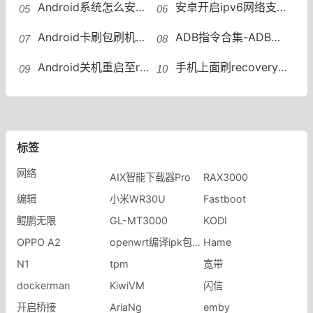
Android系统怎么安装使用Entware？Android系统上使用Entware
安卓开启ipv6网络支持小米手机（miui）IPv6无法使用的问题
Android卡刷包刷机机型不匹配错误提示This package is for device: cancro this device is的解决方案
ADB指令合集-ADB指令如何执行刷Recovery，重启进Recovery，双Wipe和刷ROM手机刷机
Android关机重启至recovery安卓进入Recovery模式模式
手机上面刷recovery和刷机包的软件“Flash-ify”手机直接刷机Flash-ify软件
标签
网络
AIX智能下载器Pro
RAX3000
编辑
小米WR30U
Fastboot
鲲鹏无限
GL-MT3000
KODI
OPPO A2
openwrt编译ipk包报错
Hame
N1
tpm
宽带
dockerman
KiwiVM
闪信
开启桥接
AriaNg
emby