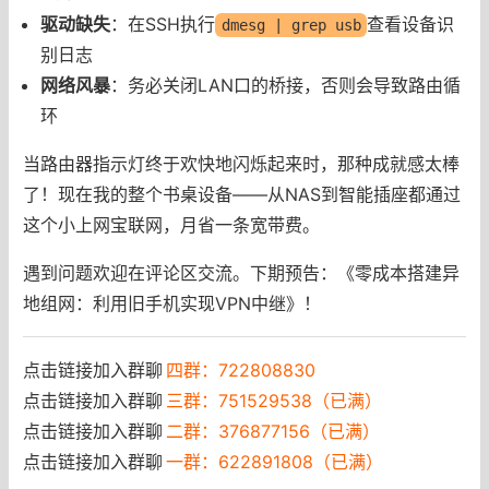
驱动缺失
：在SSH执行
查看设备识
dmesg | grep usb
别日志
网络风暴
：务必关闭LAN口的桥接，否则会导致路由循
环
当路由器指示灯终于欢快地闪烁起来时，那种成就感太棒
了！现在我的整个书桌设备——从NAS到智能插座都通过
这个小上网宝联网，月省一条宽带费。
遇到问题欢迎在评论区交流。下期预告：《零成本搭建异
地组网：利用旧手机实现VPN中继》！
点击链接加入群聊
四群：722808830
点击链接加入群聊
三群：751529538（已满）
点击链接加入群聊
二群：376877156（已满）
点击链接加入群聊
一群：622891808（已满）