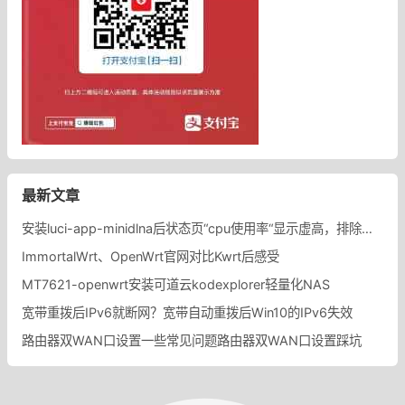
最新文章
安装luci-app-minidlna后状态页“cpu使用率“显示虚高，排除过程记录。
ImmortalWrt、OpenWrt官网对比Kwrt后感受
MT7621-openwrt安装可道云kodexplorer轻量化NAS
宽带重拨后IPv6就断网？宽带自动重拨后Win10的IPv6失效
路由器双WAN口设置一些常见问题路由器双WAN口设置踩坑