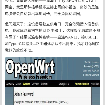
经历。事情是这样的——我淘了个Type-C接口的OTG上
网宝，就是那种插手机能直接上网的小设备，奇妙的是连
电脑也会自动弹出本地网卡，完全免驱动联网。
但问题来了：这设备没独立供电口，完全依赖接入设备供
电。我就琢磨着把它插到
路由器
上，这样整个局域网不都
有网了？结果试遍各种姿势——直连WAN口、接USB口、
加Type-C转接头...路由器死活认不出网络，指示灯像嘲笑
我似的纹丝不动。