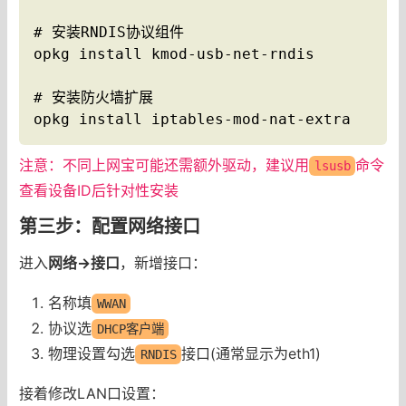
# 安装RNDIS协议组件

opkg install kmod-usb-net-rndis

# 安装防火墙扩展

opkg install iptables-mod-nat-extra
注意：不同上网宝可能还需额外驱动，建议用
命令
lsusb
查看设备ID后针对性安装
第三步：配置网络接口
进入
网络→接口
，新增接口：
名称填
WWAN
协议选
DHCP客户端
物理设置勾选
接口(通常显示为eth1)
RNDIS
接着修改LAN口设置：