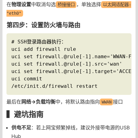
在
物理设置
中取消勾选
，单独选择
桥接接口
以太网适配器:
"eth0"
第四步：设置防火墙与路由
# SSH登录路由器执行：

uci add firewall rule

uci set firewall.@rule[-1].name='WWAN-Forw
uci set firewall.@rule[-1].src='wan'

uci set firewall.@rule[-1].target='ACCEPT'
uci commit

/etc/init.d/firewall restart
最后在
网络→负载均衡
中，将默认路由指向
接口
WWAN
▍避坑指南
供电不足
：若上网宝频繁掉线，建议外接带电源的USB
Hub